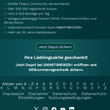
✅ Größte Finanz-Community Deutschlands
✅ über 550.000 registrierte Nutzer
✅ rund 2.000 Beiträge pro Tag
✅ verlagsunabhängige Partner ARIVA, FinanzNachrichten und
BörsenNews
✅ Jederzeit einfach handeln beim
SMARTBROKER+
✅ mehr als 25 Jahre Marktpräsenz
Jetzt Depot sichern
Ihre Lieblingsaktie geschenkt!
Jetzt Depot bei SMARTBROKER+ eröffnen und
Willkommensgeschenk sichern.
Aktien von A - Z:
#
A
B
C
D
E
F
G
H
I
J
K
L
M
N
O
P
Q
R
S
T
U
V
W
X
Y
Z
Impressum
Disclaimer
Datenschutz
Datenschutz-
Einstellungen
Nutzungsbedingungen