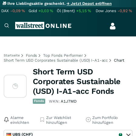
🎁 Ihre Lieblingsaktie geschenkt.
→ Jetzt Depot eröffnen
DAX
-0,09
%
Gold
+0,03
%
Öl (Brent)
+5,15
%
Dow Jones
-0,92
%
Fonds
Top Fonds Performer
Startseite
Short Term USD Corporates Sustainable (USD) I-A1-acc
Chart
Short Term USD
Corporates Sustainable
(USD) I-A1-acc Fonds
Fonds
WKN:
A1J7MD
Alarme
Zur Watchlist
Zum Portfolio
einrichten
hinzufügen
hinzufügen
UBS (CHF)