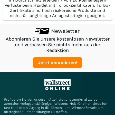
Im Durchschnitt erleiden 7 von 10 Kleinanlegern
Verluste beim Handel mit Turbo-Zertifikaten. Turbo-
Zertifikate sind hoch risikoreiche Produkte und
nicht für langfristige Anlagestrategien geeignet.
Newsletter
Abonnieren Sie unsere kostenlosen Newsletter
und verpassen Sie nichts mehr aus der
Redaktion
Jetzt abonnieren!
Profitieren Sie von unserem Alleinstellungsmerkmal als den
zentralen verlagsunabhängigen Wissens-Hub für einen aktuellen
und fundierten Zugang in die Börsen- und Wirtschaftswelt, um
strategische Entscheidungen zu treffen.