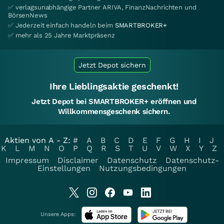
✅ verlagsunabhängige Partner ARIVA, FinanzNachrichten und
BörsenNews
✅ Jederzeit einfach handeln beim
SMARTBROKER+
✅ mehr als 25 Jahre Marktpräsenz
Jetzt Depot sichern
Ihre Lieblingsaktie geschenkt!
Jetzt Depot bei SMARTBROKER+ eröffnen und
Willkommensgeschenk sichern.
Aktien von A - Z:
#
A
B
C
D
E
F
G
H
I
J
K
L
M
N
O
P
Q
R
S
T
U
V
W
X
Y
Z
Impressum
Disclaimer
Datenschutz
Datenschutz-
Einstellungen
Nutzungsbedingungen
Unsere Apps: