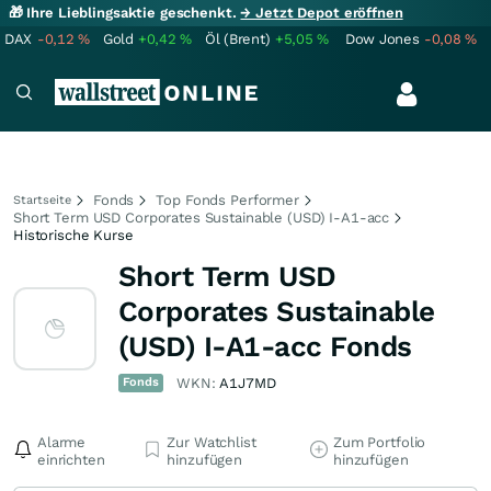
🎁 Ihre Lieblingsaktie geschenkt.
→ Jetzt Depot eröffnen
DAX
-0,12
%
Gold
+0,42
%
Öl (Brent)
+5,05
%
Dow Jones
-0,08
%
Fonds
Top Fonds Performer
Startseite
Short Term USD Corporates Sustainable (USD) I-A1-acc
Historische Kurse
Short Term USD
Corporates Sustainable
(USD) I-A1-acc Fonds
Fonds
WKN:
A1J7MD
Alarme
Zur Watchlist
Zum Portfolio
einrichten
hinzufügen
hinzufügen