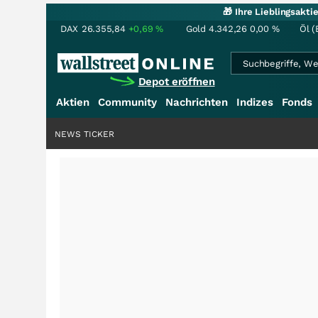
🎁 Ihre Lieblingsakt
DAX
26.355,84
+0,69
%
Gold
4.342,26
0,00
%
Öl (
Depot eröffnen
Aktien
Community
Nachrichten
Indizes
Fonds
NEWS TICKER