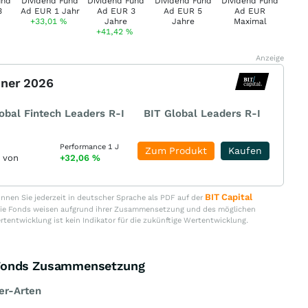
+33,01
%
+41,42
%
Anzeige
nner 2026
obal Fintech Leaders R-I
BIT Global Leaders R-I
Performance 1 J
Zum Produkt
Kaufen
r von
+32,06
%
BIT Capital
nen Sie jederzeit in deutscher Sprache als PDF auf der
. Die Fonds weisen aufgrund ihrer Zusammensetzung und des möglichen
ertentwicklung ist kein Indikator für die zukünftige Wertentwicklung.
 Fonds Zusammensetzung
er-Arten