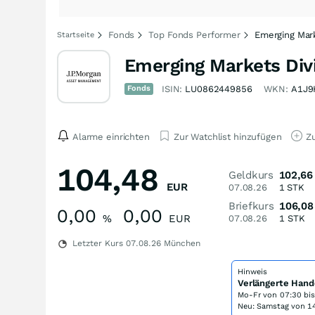
Fonds
Top Fonds Performer
Emerging Mar
Startseite
Emerging Markets Div
Fonds
ISIN:
LU0862449856
WKN:
A1J9
Alarme einrichten
Zur Watchlist hinzufügen
Zu
104,48
Geldkurs
102,66
EUR
07.08.26
1
STK
Briefkurs
106,08
0,00
0,00
%
EUR
07.08.26
1
STK
Letzter Kurs
07.08.26
München
Hinweis
Verlängerte Hand
Mo-Fr von
07:30 bi
Neu: Samstag von 14