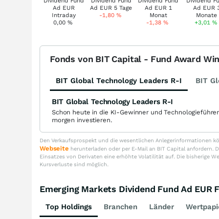
-1,80
%
0,00
%
-1,38
%
+3,01
%
Fonds von BIT Capital - Fund Award Wi
BIT Global Technology Leaders R-I
BIT Gl
BIT Global Technology Leaders R-I
Schon heute in die KI-Gewinner und Technologieführe
morgen investieren.
Den Verkaufsprospekt und die wesentlichen Anlegerinformationen kön
Webseite
herunterladen oder per E-Mail an BIT Capital anfordern
Einsatzes von Derivaten eine erhöhte Volatilität auf. Die bisherige W
Kursverluste sind möglich.
Emerging Markets Dividend Fund Ad EUR
Top Holdings
Branchen
Länder
Wertpapi