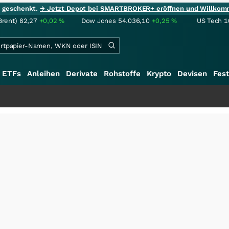
ie geschenkt.
→ Jetzt Depot bei SMARTBROKER+ eröffnen und Willkom
Brent)
82,27
+0,02
%
Dow Jones
54.036,10
+0,25
%
US Tech 1
ETFs
Anleihen
Derivate
Rohstoffe
Krypto
Devisen
Fest