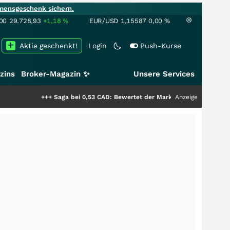
mensgeschenk sichern.
00
29.728,93
+1,18
%
EUR/USD
1,15587
0,00
%
Aktie geschenkt!
Login
Push-Kurse
zins
Broker-Magazin ✨
Unsere Services
+++
Saga bei 0,53 CAD: Bewertet der Markt noch immer nur die Hälfte de
Anzeige