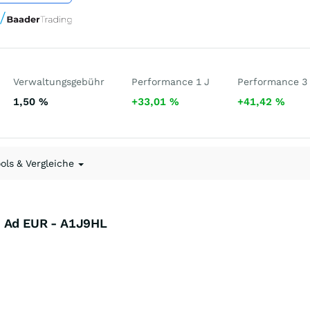
Verwaltungsgebühr
Performance 1 J
Performance 3
1,50
%
+33,01
%
+41,42
%
ools & Vergleiche
d Ad EUR - A1J9HL