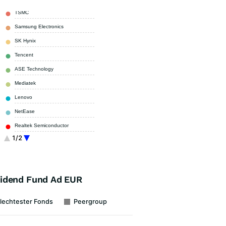
TSMC
9,90 %
Samsung Electronics
9,30 %
SK Hynix
6,70 %
Tencent
3,80 %
ASE Technology
3,10 %
Mediatek
3,00 %
Lenovo
2,30 %
NetEase
2,20 %
Realtek Semiconductor
2,20 %
1/2
National Bank of Greece
1,80 %
Sonstige
55,70 %
vidend Fund Ad EUR
lechtester Fonds
Peergroup