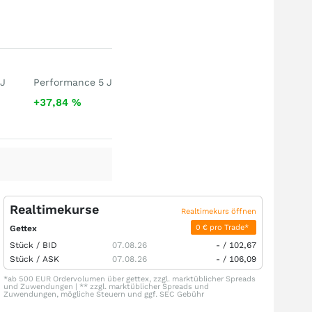
 J
Performance 5 J
+37,84
%
Realtimekurse
Realtimekurs öffnen
0 € pro Trade*
Gettex
Stück /
BID
07.08.26
-
/
102,67
Stück /
ASK
07.08.26
-
/
106,09
*ab 500 EUR Ordervolumen über gettex, zzgl. marktüblicher Spreads
und Zuwendungen | ** zzgl. marktüblicher Spreads und
Zuwendungen, mögliche Steuern und ggf. SEC Gebühr