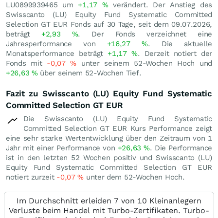
LU0899939465 um
+1,17
%
verändert. Der Anstieg des
Swisscanto (LU) Equity Fund Systematic Committed
Selection GT EUR Fonds auf 30 Tage, seit dem 09.07.2026,
beträgt
+2,93
%
. Der Fonds verzeichnet eine
Jahresperformance von
+16,27
%
. Die aktuelle
Monatsperformance beträgt
+1,17
%
. Derzeit notiert der
Fonds mit
-0,07
%
unter seinem 52-Wochen Hoch und
+26,63
%
über seinem 52-Wochen Tief.
Fazit zu Swisscanto (LU) Equity Fund Systematic
Committed Selection GT EUR
Die Swisscanto (LU) Equity Fund Systematic
Committed Selection GT EUR Kurs Performance zeigt
eine sehr starke Wertentwicklung über den Zeitraum von 1
Jahr mit einer Performance von
+26,63
%
. Die Performance
ist in den letzten 52 Wochen positiv und Swisscanto (LU)
Equity Fund Systematic Committed Selection GT EUR
notiert zurzeit
-0,07
%
unter dem 52-Wochen Hoch.
Im Durchschnitt erleiden 7 von 10 Kleinanlegern
Verluste beim Handel mit Turbo-Zertifikaten. Turbo-