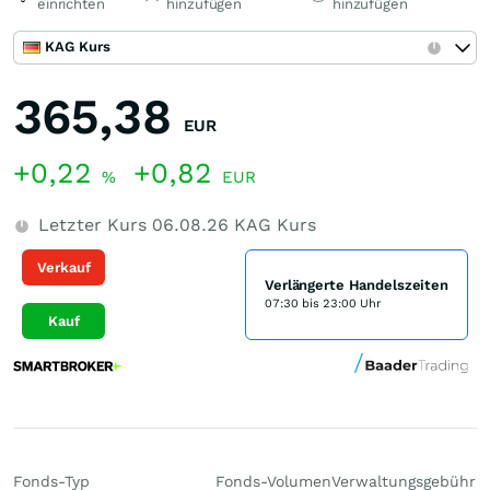
einrichten
hinzufügen
hinzufügen
KAG Kurs
365,38
EUR
+0,22
+0,82
%
EUR
Letzter Kurs
06.08.26
KAG Kurs
Verkauf
Verlängerte Handelszeiten
07:30 bis 23:00 Uhr
Kauf
Fonds-Typ
Fonds-Volumen
Verwaltungsgebühr
P