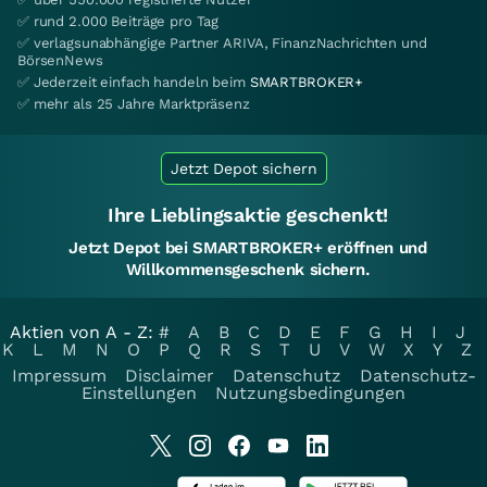
✅ rund 2.000 Beiträge pro Tag
✅ verlagsunabhängige Partner ARIVA, FinanzNachrichten und
BörsenNews
✅ Jederzeit einfach handeln beim
SMARTBROKER+
✅ mehr als 25 Jahre Marktpräsenz
Jetzt Depot sichern
Ihre Lieblingsaktie geschenkt!
Jetzt Depot bei SMARTBROKER+ eröffnen und
Willkommensgeschenk sichern.
Aktien von A - Z:
#
A
B
C
D
E
F
G
H
I
J
K
L
M
N
O
P
Q
R
S
T
U
V
W
X
Y
Z
Impressum
Disclaimer
Datenschutz
Datenschutz-
Einstellungen
Nutzungsbedingungen