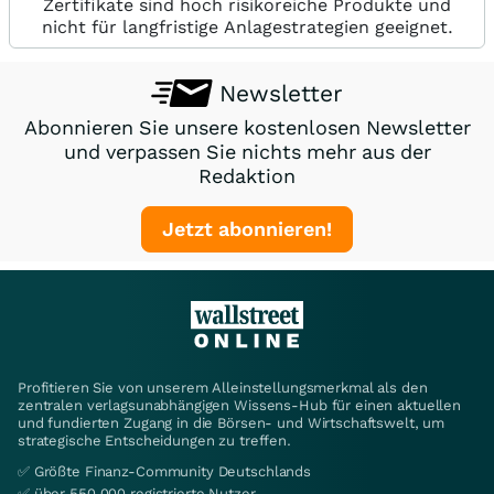
Zertifikate sind hoch risikoreiche Produkte und
nicht für langfristige Anlagestrategien geeignet.
Newsletter
Abonnieren Sie unsere kostenlosen Newsletter
und verpassen Sie nichts mehr aus der
Redaktion
Jetzt abonnieren!
Profitieren Sie von unserem Alleinstellungsmerkmal als den
zentralen verlagsunabhängigen Wissens-Hub für einen aktuellen
und fundierten Zugang in die Börsen- und Wirtschaftswelt, um
strategische Entscheidungen zu treffen.
✅ Größte Finanz-Community Deutschlands
✅ über 550.000 registrierte Nutzer