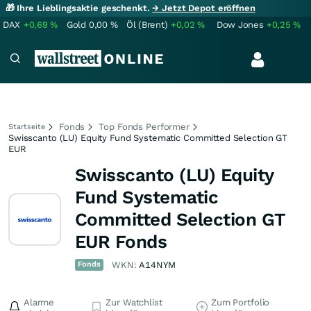
🎁 Ihre Lieblingsaktie geschenkt.
→ Jetzt Depot eröffnen
DAX
+0,69
%
Gold
0,00
%
Öl (Brent)
+0,02
%
Dow Jones
+0,25
%
Fonds
Top Fonds Performer
Startseite
Swisscanto (LU) Equity Fund Systematic Committed Selection GT
EUR
Swisscanto (LU) Equity
Fund Systematic
Committed Selection GT
EUR Fonds
Fonds
WKN:
A14NYM
Alarme
Zur Watchlist
Zum Portfolio