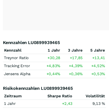
Kennzahlen LU0899939465
Kennzahl
1 Jahr
3 Jahre
5 Jahre
Treynor Ratio
+30,28
+17,85
+13,41
Tracking Error
+4,83
%
+4,39
%
+4,52
%
Jensens Alpha
+0,44
%
+0,36
%
+0,53
%
Risikokennzahlen LU0899939465
Zeitraum
Sharpe Ratio
Volatilität
1 Jahr
+2,43
9,13 %