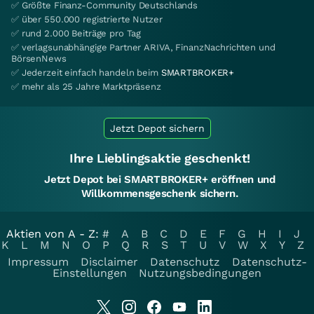
✅ Größte Finanz-Community Deutschlands
✅ über 550.000 registrierte Nutzer
✅ rund 2.000 Beiträge pro Tag
✅ verlagsunabhängige Partner ARIVA, FinanzNachrichten und
BörsenNews
✅ Jederzeit einfach handeln beim
SMARTBROKER+
✅ mehr als 25 Jahre Marktpräsenz
Jetzt Depot sichern
Ihre Lieblingsaktie geschenkt!
Jetzt Depot bei SMARTBROKER+ eröffnen und
Willkommensgeschenk sichern.
Aktien von A - Z:
#
A
B
C
D
E
F
G
H
I
J
K
L
M
N
O
P
Q
R
S
T
U
V
W
X
Y
Z
Impressum
Disclaimer
Datenschutz
Datenschutz-
Einstellungen
Nutzungsbedingungen