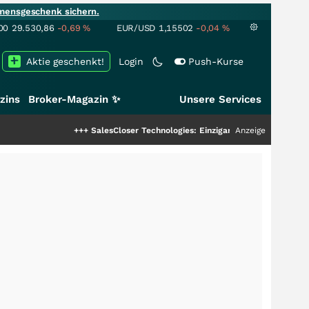
mensgeschenk sichern.
00
29.530,86
-0,69
%
EUR/USD
1,15502
-0,04
%
Aktie geschenkt!
Login
Push-Kurse
zins
Broker-Magazin ✨
Unsere Services
+++
SalesCloser Technologies: Einzigartige Leistung zieht die To
Anzeige