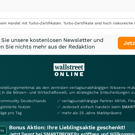
eim Handel mit Turbo-Zertifikaten. Turbo-Zertifikate sind hoch risikoreiche P
 Sie unsere kostenlosen Newsletter und
Jetz
n Sie nichts mehr aus der Redaktion
instellungsmerkmal als den zentralen verlagsunabhängigen Wissens-Hub 
 in die Börsen- und Wirtschaftswelt, um strategische Entscheidungen zu
Community Deutschlands
✅ verlagsunabhängige Partner ARIVA, Fi
gistrierte Nutzer
✅ Jederzeit einfach handeln beim
SMART
räge pro Tag
✅ mehr als 25 Jahre Marktpräsenz
Bonus Aktion:
Ihre Lieblingsaktie geschenkt!
rn
Jetzt Depot bei SMARTBROKER+ eröffnen und Willkommen