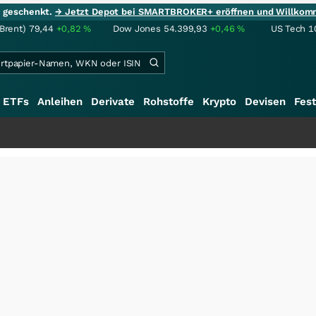
ie geschenkt.
→ Jetzt Depot bei SMARTBROKER+ eröffnen und Willkom
(Brent)
79,44
+0,82
%
Dow Jones
54.399,93
+0,46
%
US Tech 1
ETFs
Anleihen
Derivate
Rohstoffe
Krypto
Devisen
Fest