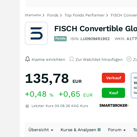
Fonds
Top Fonds Performer
FISCH Convert
Startseite
FISCH Convertible Gl
Fonds
ISIN:
LU0909491952
WKN:
A1T7
Alarme einrichten
Zur Watchlist hinzufügen
Zu
135,78
Verkauf
H
EUR
V
M
+0,48
+0,65
Kauf
N
%
EUR
Letzter Kurs
04.08.26
KAG Kurs
Übersicht
Kurse & Analysen
Forum
T