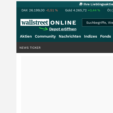
🎁 Ihre Lieblingsakt
DAX
26.199,00
-0,51
%
Gold
4.265,72
+0,44
%
Öl 
Depot eröffnen
Aktien
Community
Nachrichten
Indizes
Fonds
NEWS TICKER