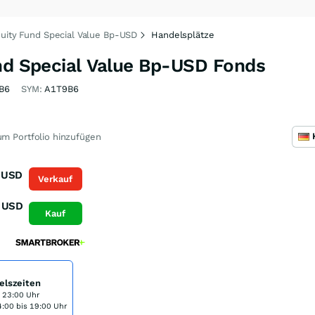
quity Fund Special Value Bp-USD
Handelsplätze
und Special Value Bp-USD Fonds
B6
SYM:
A1T9B6
m Portfolio hinzufügen
USD
Verkauf
USD
Kauf
elszeiten
s 23:00 Uhr
:00 bis 19:00 Uhr