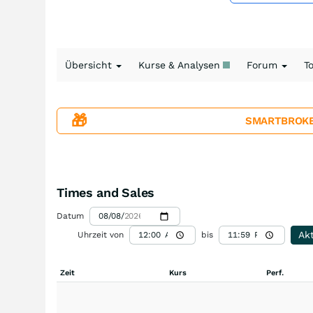
Übersicht
Kurse & Analysen
Forum
T
🎁
SMARTBROKER+
Times and Sales
Datum
Akt
Uhrzeit von
bis
Zeit
Kurs
Perf.