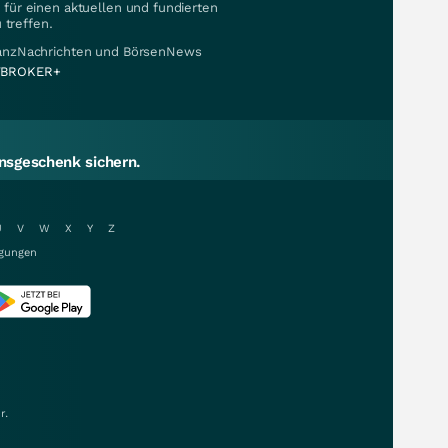
für einen aktuellen und fundierten
 treffen.
nanzNachrichten und BörsenNews
BROKER+
sgeschenk sichern.
U
V
W
X
Y
Z
gungen
r.