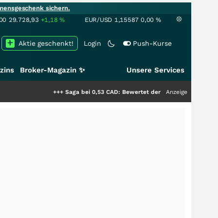
mensgeschenk sichern.
00
29.728,93
+1,18
%
EUR/USD
1,15587
0,00
%
Aktie geschenkt!
Login
Push-Kurse
zins
Broker-Magazin ✨
Unsere Services
+++
Saga bei 0,53 CAD: Bewertet der Markt noch immer nur die 
Anzeige