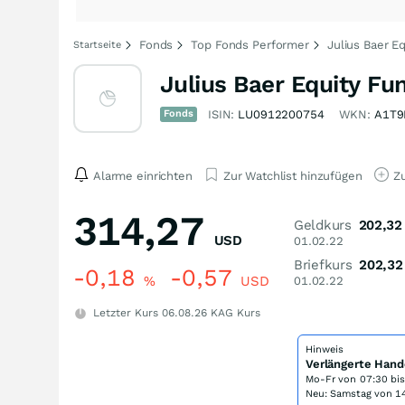
Fonds
Top Fonds Performer
Julius Baer E
Startseite
Julius Baer Equity F
Fonds
ISIN:
LU0912200754
WKN:
A1T9
Alarme einrichten
Zur Watchlist hinzufügen
Zu
314,27
Geldkurs
202,32
USD
01.02.22
Briefkurs
202,32
-0,18
-0,57
%
USD
01.02.22
Letzter Kurs
06.08.26
KAG Kurs
Hinweis
Verlängerte Hand
Mo-Fr von
07:30 bi
Neu: Samstag von 14