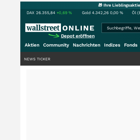
🎁 Ihre Lieblingsakt
DAX
26.355,84
+0,69
%
Gold
4.342,26
0,00
%
Öl (
Depot eröffnen
Aktien
Community
Nachrichten
Indizes
Fonds
NEWS TICKER