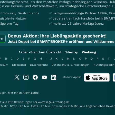
instellungsmerkmal als den zentralen verlagsunabhängigen Wissens-Hub 
 in die Börsen- und Wirtschaftswelt, um strategische Entscheidungen zu
Community Deutschlands
✅ verlagsunabhängige Partner ARIVA, Fi
gistrierte Nutzer
✅ Jederzeit einfach handeln beim
SMART
räge pro Tag
✅ mehr als 25 Jahre Marktpräsenz
Bonus Aktion:
Ihre Lieblingsaktie geschenkt!
rn
Jetzt Depot bei SMARTBROKER+ eröffnen und Willkommen
Aktien-Branchen Übersicht
Sitemap
Werbung
A
B
C
D
E
F
G
H
I
J
K
L
M
N
O
P
Q
R
S
T
essum
Disclaimer
Datenschutz
Datenschutz-Einstellungen
Nutzungsbedin
Unsere Apps:
gen, hilft Ihnen
ARIVA
gerne.
elt aus 285 Bewertungen bei www.kagels-trading.de
15 Min. NYSE +20 Min. AMEX +20 Min. Dow Jones +15 Min. Alle Angaben ohne Gewäh