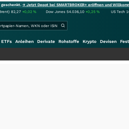
ie geschenkt.
→ Jetzt Depot bei SMARTBROKER+ eröffnen und Willkom
Brent)
82,27
+0,02
%
Dow Jones
54.036,10
+0,25
%
US Tech 1
ETFs
Anleihen
Derivate
Rohstoffe
Krypto
Devisen
Fest