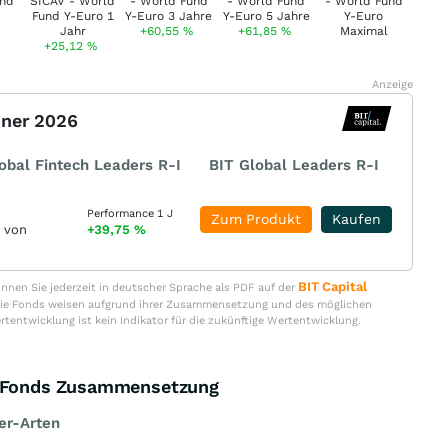
+60,55
%
+61,85
%
+25,12
%
Anzeige
nner 2026
obal Fintech Leaders R-I
BIT Global Leaders R-I
Performance 1 J
Zum Produkt
Kaufen
r von
+39,75
%
BIT Capital
nen Sie jederzeit in deutscher Sprache als PDF auf der
. Die Fonds weisen aufgrund ihrer Zusammensetzung und des möglichen
ertentwicklung ist kein Indikator für die zukünftige Wertentwicklung.
ro Fonds Zusammensetzung
er-Arten