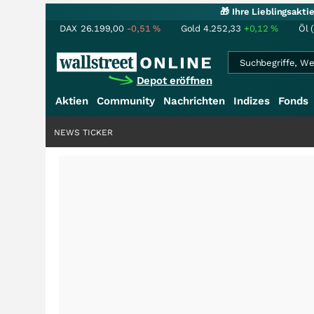
🎁 Ihre Lieblingsakt
DAX
26.199,00
-0,51
%
Gold
4.252,33
+0,12
%
Öl 
Depot eröffnen
Aktien
Community
Nachrichten
Indizes
Fonds
NEWS TICKER