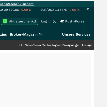
mensgeschenk sichern.
00
29.530,86
-0,69
%
EUR/USD
1,15475
-0,06
%
Aktie geschenkt!
Login
Push-Kurse
zins
Broker-Magazin ✨
Unsere Services
+++
SalesCloser Technologies: Einzigartige Leistung zieht die Top-Dogs an!
Anzeige