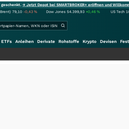
ie geschenkt.
→ Jetzt Depot bei SMARTBROKER+ eröffnen und Willkom
(Brent)
79,10
-0,43
%
Dow Jones
54.399,93
+0,46
%
US Tech 1
ETFs
Anleihen
Derivate
Rohstoffe
Krypto
Devisen
Fest