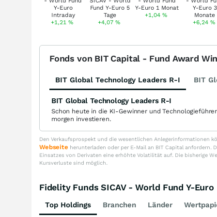
+1,04
%
+1,21
%
+4,07
%
+6,24
%
Fonds von BIT Capital - Fund Award Wi
BIT Global Technology Leaders R-I
BIT Gl
BIT Global Technology Leaders R-I
Schon heute in die KI-Gewinner und Technologieführe
morgen investieren.
Den Verkaufsprospekt und die wesentlichen Anlegerinformationen kön
Webseite
herunterladen oder per E-Mail an BIT Capital anfordern
Einsatzes von Derivaten eine erhöhte Volatilität auf. Die bisherige W
Kursverluste sind möglich.
Fidelity Funds SICAV - World Fund Y-Eu
Top Holdings
Branchen
Länder
Wertpapi