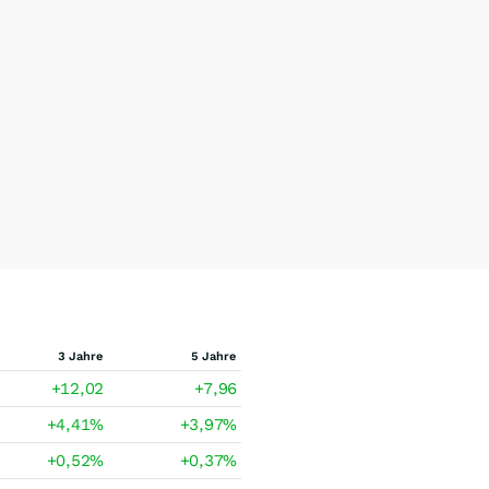
3 Jahre
5 Jahre
+12,02
+7,96
+4,41
%
+3,97
%
+0,52
%
+0,37
%