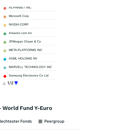
ALPHABET INC
5,30 %
Microsoft Corp
4,00 %
NVIDIA CORP
3,90 %
Amazon.com Inc
3,70 %
JPMorgan Chase & Co
2,80 %
META PLATFORMS INC
2,30 %
ASML HOLDING NV
2,20 %
MARVELL TECHNOLOGY INC
2,20 %
Samsung Electronics Co Ltd
2,00 %
1/2
APPLE INC
1,90 %
Sonstige
69,70 %
- World Fund Y-Euro
lechtester Fonds
Peergroup