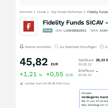
Fonds
Top Fonds Performer
Fidelity Fund
Startseite
Fidelity Funds SICAV
Fonds
ISIN:
LU0936582641
WKN:
A1W
Alarme einrichten
Zur Watchlist hinzufügen
Zu
45,82
Geldkurs
29,33
EUR
02.02.22
Briefkurs
–
+1,21
+0,55
%
EUR
02.02.22
Letzter Kurs
04.08.26
KAG Kurs
Hinweis
Verlängerte Hand
Mo-Fr von
07:30 bi
Neu: Samstag von 14