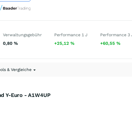
Verwaltungsgebühr
Performance 1 J
Performance 3 
0,80
%
+25,12
%
+60,55
%
ools & Vergleiche
und Y-Euro - A1W4UP