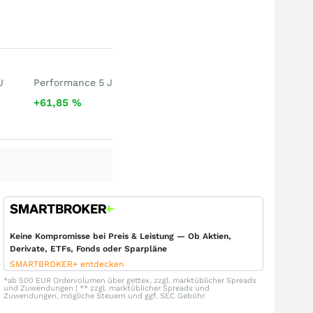
J
Performance 5 J
+61,85
%
Keine Kompromisse bei Preis & Leistung — Ob Aktien,
Derivate, ETFs, Fonds oder Sparpläne
SMARTBROKER+ entdecken
*ab 500 EUR Ordervolumen über gettex, zzgl. marktüblicher Spreads
und Zuwendungen | ** zzgl. marktüblicher Spreads und
Zuwendungen, mögliche Steuern und ggf. SEC Gebühr