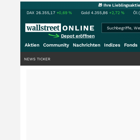
🎁 Ihre Lieblingsakt
DAX
26.355,17
+0,69
%
Gold
4.355,86
+2,72
%
Öl 
Depot eröffnen
Aktien
Community
Nachrichten
Indizes
Fonds
NEWS TICKER