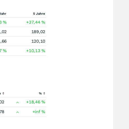
Jahr
5 Jahre
93
%
+37,44
%
,02
189,02
,66
120,10
67
%
+10,13
%
h
%
02
+18,46
%
78
+inf
%