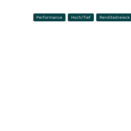
Performance
Hoch/Tief
Renditedreieck