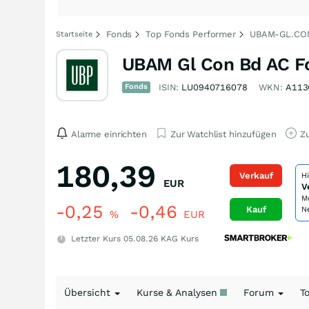
Fonds
Top Fonds Performer
UBAM-GL.CO
Startseite
UBAM Gl Con Bd AC F
Fonds
ISIN:
LU0940716078
WKN:
A113
Alarme einrichten
Zur Watchlist hinzufügen
Zu
180,39
Verkauf
H
EUR
V
M
-0,25
-0,46
Kauf
N
%
EUR
Letzter Kurs
05.08.26
KAG Kurs
Übersicht
Kurse & Analysen
Forum
T