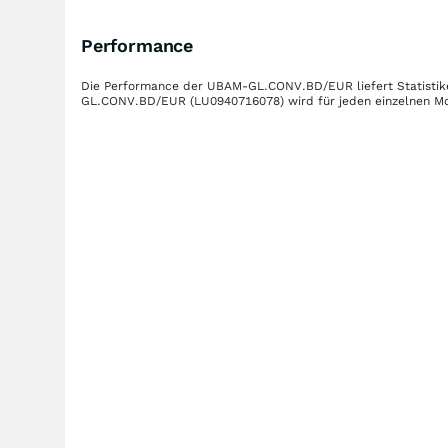
Performance
Die Performance der
UBAM-GL.CONV.BD/EUR
liefert Statist
GL.CONV.BD/EUR
(LU0940716078)
wird für jeden einzelnen M