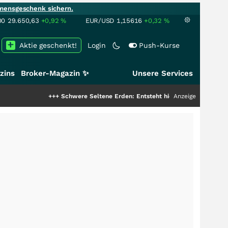
mensgeschenk sichern.
00
29.650,63
+0,92
%
EUR/USD
1,15616
+0,32
%
Aktie geschenkt!
Login
Push-Kurse
zins
Broker-Magazin ✨
Unsere Services
+++
Schwere Seltene Erden: Entsteht hier die nächste Milliardenstory?
Anzeige