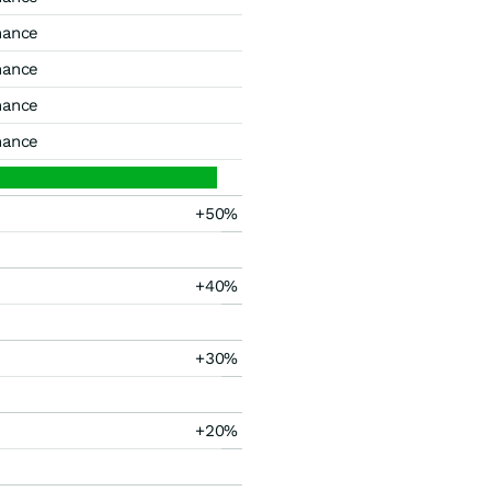
mance
mance
mance
mance
+50%
+40%
+30%
+20%