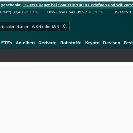
ie geschenkt.
→ Jetzt Depot bei SMARTBROKER+ eröffnen und Willkom
(Brent)
83,43
-0,13
%
Dow Jones
54.009,92
+0,20
%
US Tech 1
ETFs
Anleihen
Derivate
Rohstoffe
Krypto
Devisen
Fest