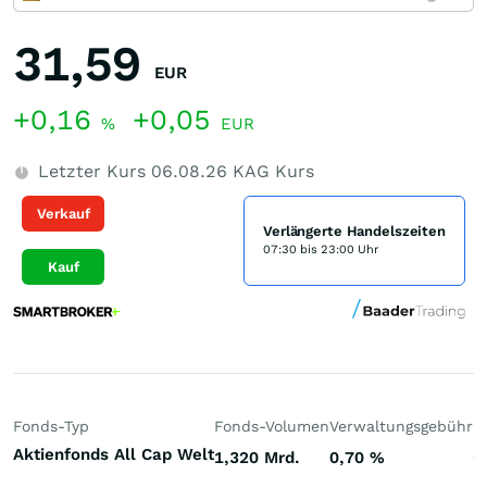
31,59
EUR
+0,16
+0,05
%
EUR
Letzter Kurs
06.08.26
KAG Kurs
Verkauf
Verlängerte Handelszeiten
07:30 bis 23:00 Uhr
Kauf
Fonds-Typ
Fonds-Volumen
Verwaltungsgebühr
P
Aktienfonds All Cap Welt
1,320 Mrd.
0,70
%
+