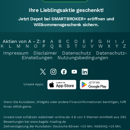
Ihre Lieblingsaktie geschenkt!
Jetzt Depot bei SMARTBROKER+ eröffnen und
Willkommensgeschenk sichern.
Aktien von A - Z:
#
A
B
C
D
E
F
G
H
I
J
K
L
M
N
O
P
Q
R
S
T
U
V
W
X
Y
Z
Impressum
Disclaimer
Datenschutz
Datenschutz-
Einstellungen
Nutzungsbedingungen
Unsere Apps:
Wenn Sie Kursdaten, Widgets oder andere Finanzinformationen benötigen, hilft
Ihnen
ARIVA
gerne.
Unsere User schätzen wallstreet-online.de: 4.8 von 5 Sternen ermittelt aus 285
Bewertungen bei www.kagels-trading.de
Zeitverzögerung der Kursdaten: Deutsche Börsen +15 Min. NASDAQ +15 Min.