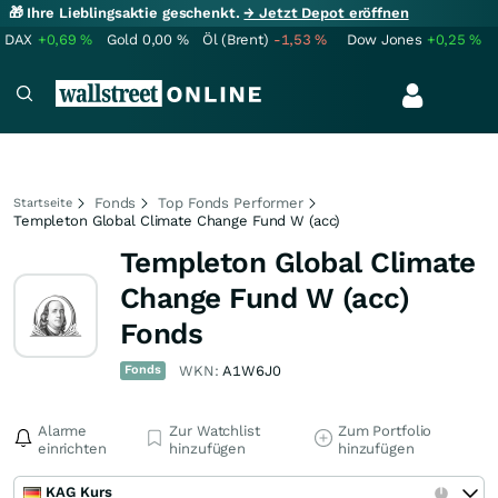
🎁 Ihre Lieblingsaktie geschenkt.
→ Jetzt Depot eröffnen
DAX
+0,69
%
Gold
0,00
%
Öl (Brent)
-1,53
%
Dow Jones
+0,25
%
Fonds
Top Fonds Performer
Startseite
Templeton Global Climate Change Fund W (acc)
Templeton Global Climate
Change Fund W (acc)
Fonds
Fonds
WKN:
A1W6J0
Alarme
Zur Watchlist
Zum Portfolio
einrichten
hinzufügen
hinzufügen
KAG Kurs