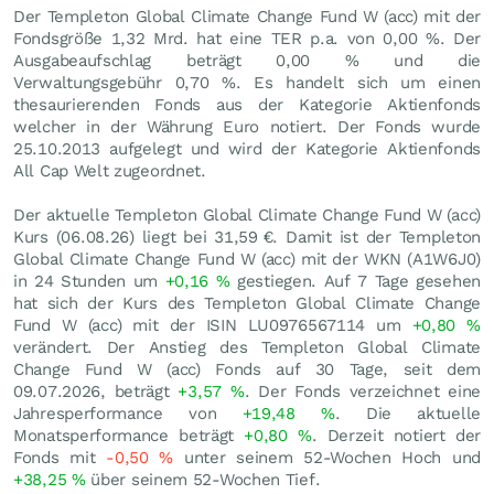
Der Templeton Global Climate Change Fund W (acc) mit der
Fondsgröße 1,32 Mrd. hat eine TER p.a. von 0,00 %. Der
Ausgabeaufschlag beträgt 0,00 % und die
Verwaltungsgebühr 0,70 %. Es handelt sich um einen
thesaurierenden Fonds aus der Kategorie Aktienfonds
welcher in der Währung Euro notiert. Der Fonds wurde
25.10.2013 aufgelegt und wird der Kategorie Aktienfonds
All Cap Welt zugeordnet.
Der aktuelle Templeton Global Climate Change Fund W (acc)
Kurs (
06.08.26
) liegt bei 31,59
€
. Damit ist der Templeton
Global Climate Change Fund W (acc) mit der WKN (A1W6J0)
in 24 Stunden um
+0,16
%
gestiegen. Auf 7 Tage gesehen
hat sich der Kurs des Templeton Global Climate Change
Fund W (acc) mit der ISIN LU0976567114 um
+0,80
%
verändert. Der Anstieg des Templeton Global Climate
Change Fund W (acc) Fonds auf 30 Tage, seit dem
09.07.2026, beträgt
+3,57
%
. Der Fonds verzeichnet eine
Jahresperformance von
+19,48
%
. Die aktuelle
Monatsperformance beträgt
+0,80
%
. Derzeit notiert der
Fonds mit
-0,50
%
unter seinem 52-Wochen Hoch und
+38,25
%
über seinem 52-Wochen Tief.