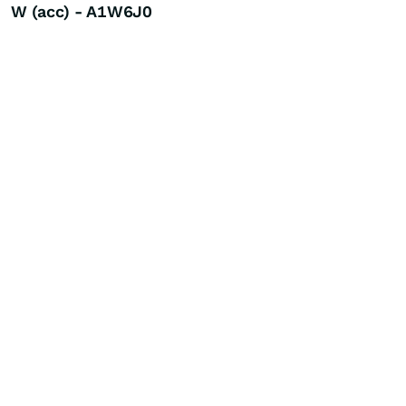
W (acc) - A1W6J0