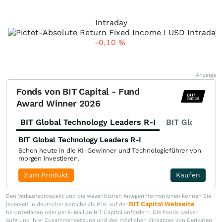
Intraday
-0,10
%
Anzeige
Fonds von BIT Capital - Fund
Award Winner 2026
BIT Global Technology Leaders R-I
BIT Global Fi
BIT Global Technology Leaders R-I
Schon heute in die KI-Gewinner und Technologieführer von
morgen investieren.
Zum Produkt
Kaufen
Den Verkaufsprospekt und die wesentlichen Anlegerinformationen können Sie
BIT Capital Webseite
jederzeit in deutscher Sprache als PDF auf der
herunterladen oder per E-Mail an BIT Capital anfordern. Die Fonds weisen
aufgrund ihrer Zusammensetzung und des möglichen Einsatzes von Derivaten