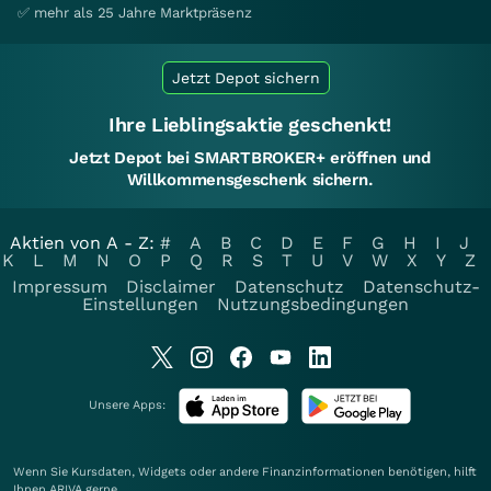
✅ mehr als 25 Jahre Marktpräsenz
Jetzt Depot sichern
Ihre Lieblingsaktie geschenkt!
Jetzt Depot bei SMARTBROKER+ eröffnen und
Willkommensgeschenk sichern.
Aktien von A - Z:
#
A
B
C
D
E
F
G
H
I
J
K
L
M
N
O
P
Q
R
S
T
U
V
W
X
Y
Z
Impressum
Disclaimer
Datenschutz
Datenschutz-
Einstellungen
Nutzungsbedingungen
Unsere Apps:
Wenn Sie Kursdaten, Widgets oder andere Finanzinformationen benötigen, hilft
Ihnen
ARIVA
gerne.