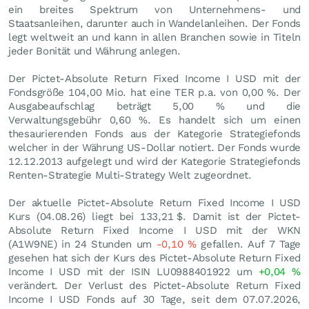
ein breites Spektrum von Unternehmens- und
Staatsanleihen, darunter auch in Wandelanleihen. Der Fonds
legt weltweit an und kann in allen Branchen sowie in Titeln
jeder Bonität und Währung anlegen.
Der Pictet-Absolute Return Fixed Income I USD mit der
Fondsgröße 104,00 Mio. hat eine TER p.a. von 0,00 %. Der
Ausgabeaufschlag beträgt 5,00 % und die
Verwaltungsgebühr 0,60 %. Es handelt sich um einen
thesaurierenden Fonds aus der Kategorie Strategiefonds
welcher in der Währung US-Dollar notiert. Der Fonds wurde
12.12.2013 aufgelegt und wird der Kategorie Strategiefonds
Renten-Strategie Multi-Strategy Welt zugeordnet.
Der aktuelle Pictet-Absolute Return Fixed Income I USD
Kurs (
04.08.26
) liegt bei 133,21
$
. Damit ist der Pictet-
Absolute Return Fixed Income I USD mit der WKN
(A1W9NE) in 24 Stunden um
-0,10
%
gefallen. Auf 7 Tage
gesehen hat sich der Kurs des Pictet-Absolute Return Fixed
Income I USD mit der ISIN LU0988401922 um
+0,04
%
verändert. Der Verlust des Pictet-Absolute Return Fixed
Income I USD Fonds auf 30 Tage, seit dem 07.07.2026,