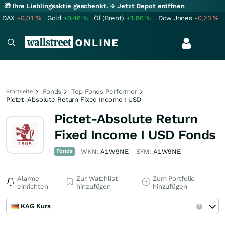
🎁 Ihre Lieblingsaktie geschenkt.
→ Jetzt Depot eröffnen
DAX
-0,01
%
Gold
+0,46
%
Öl (Brent)
+1,96
%
Dow Jones
-0,23
%
Fonds
Top Fonds Performer
Startseite
Pictet-Absolute Return Fixed Income I USD
Pictet-Absolute Return
Fixed Income I USD Fonds
Fonds
WKN:
A1W9NE
SYM:
A1W9NE
Alarme
Zur Watchlist
Zum Portfolio
einrichten
hinzufügen
hinzufügen
KAG Kurs