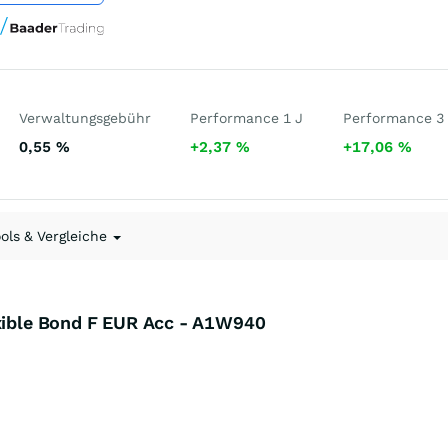
Verwaltungsgebühr
Performance 1 J
Performance 3
0,55
%
+2,37
%
+17,06
%
ools & Vergleiche
exible Bond F EUR Acc - A1W940