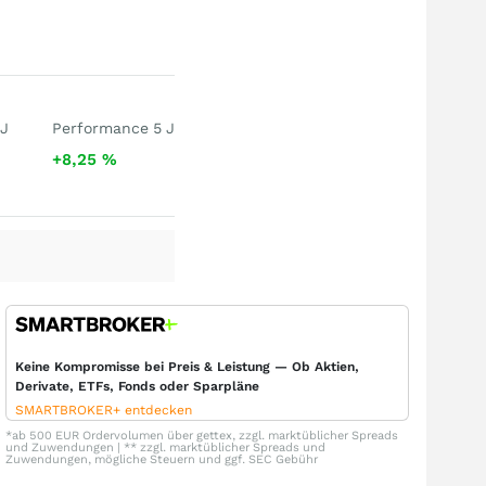
 J
Performance 5 J
+8,25
%
Keine Kompromisse bei Preis & Leistung — Ob Aktien,
Derivate, ETFs, Fonds oder Sparpläne
SMARTBROKER+ entdecken
*ab 500 EUR Ordervolumen über gettex, zzgl. marktüblicher Spreads
und Zuwendungen | ** zzgl. marktüblicher Spreads und
Zuwendungen, mögliche Steuern und ggf. SEC Gebühr