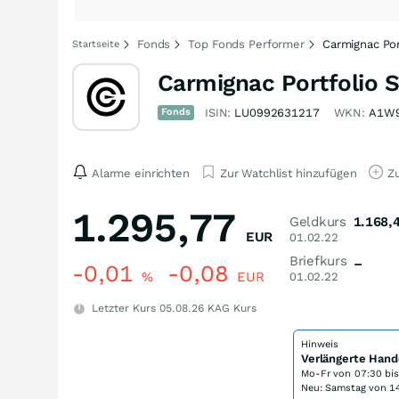
Fonds
Top Fonds Performer
Carmignac Por
Startseite
Carmignac Portfolio 
Fonds
ISIN:
LU0992631217
WKN:
A1W
Alarme einrichten
Zur Watchlist hinzufügen
Zu
1.295,77
Geldkurs
1.168,
EUR
01.02.22
Briefkurs
–
-0,01
-0,08
%
EUR
01.02.22
Letzter Kurs
05.08.26
KAG Kurs
Hinweis
Verlängerte Hand
Mo-Fr von
07:30 bi
Neu: Samstag von 14