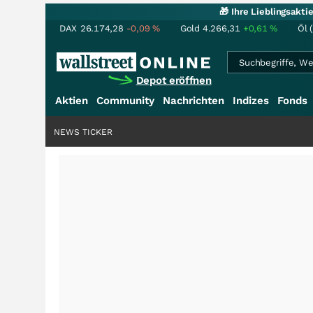
🎁 Ihre Lieblingsakt
DAX
26.174,28
-0,09
%
Gold
4.266,31
+0,61
%
Öl 
Depot eröffnen
Aktien
Community
Nachrichten
Indizes
Fonds
NEWS TICKER