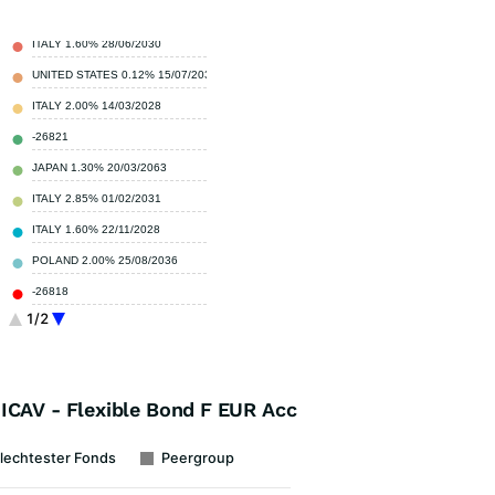
ITALY 1.60% 28/06/2030
13,50 %
UNITED STATES 0.12% 15/07/2030
3,70 %
ITALY 2.00% 14/03/2028
3,20 %
-26821
2,90 %
JAPAN 1.30% 20/03/2063
2,70 %
ITALY 2.85% 01/02/2031
2,70 %
ITALY 1.60% 22/11/2028
2,40 %
POLAND 2.00% 25/08/2036
1,70 %
-26818
0,70 %
1/2
Sonstige
66,50 %
ICAV - Flexible Bond F EUR Acc
lechtester Fonds
Peergroup