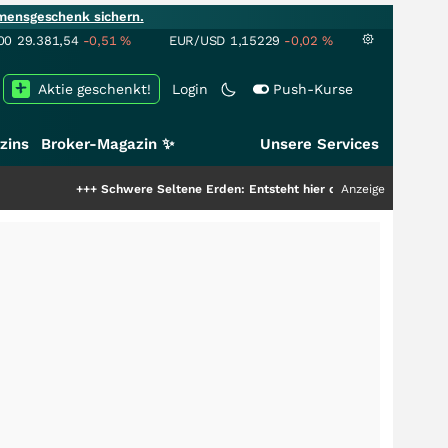
mensgeschenk sichern.
00
29.381,54
-0,51
%
EUR/USD
1,15229
-0,02
%
Aktie geschenkt!
Login
Push-Kurse
zins
Broker-Magazin ✨
Unsere Services
+++
Schwere Seltene Erden: Entsteht hier die nächste Milliardenstory?
Anzeige
+++