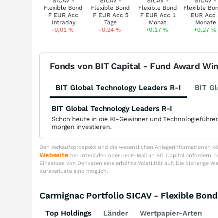
-0,01
%
-0,24
%
+0,17
%
+0,27
%
Fonds von BIT Capital - Fund Award Wi
BIT Global Technology Leaders R-I
BIT Gl
BIT Global Technology Leaders R-I
Schon heute in die KI-Gewinner und Technologieführe
morgen investieren.
Den Verkaufsprospekt und die wesentlichen Anlegerinformationen kön
Webseite
herunterladen oder per E-Mail an BIT Capital anfordern
Einsatzes von Derivaten eine erhöhte Volatilität auf. Die bisherige W
Kursverluste sind möglich.
Carmignac Portfolio SICAV - Flexible Bo
Top Holdings
Länder
Wertpapier-Arten