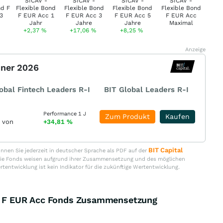
+2,37
%
+17,06
%
+8,25
%
Anzeige
nner 2026
obal Fintech Leaders R-I
BIT Global Leaders R-I
Performance 1 J
Zum Produkt
Kaufen
r von
+34,81
%
BIT Capital
nen Sie jederzeit in deutscher Sprache als PDF auf der
. Die Fonds weisen aufgrund ihrer Zusammensetzung und des möglichen
ertentwicklung ist kein Indikator für die zukünftige Wertentwicklung.
nd F EUR Acc Fonds Zusammensetzung