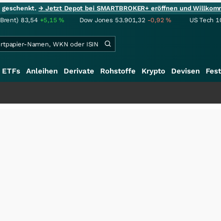
ie geschenkt.
→ Jetzt Depot bei SMARTBROKER+ eröffnen und Willkom
(Brent)
83,54
+5,15
%
Dow Jones
53.901,32
-0,92
%
US Tech 1
ETFs
Anleihen
Derivate
Rohstoffe
Krypto
Devisen
Fest