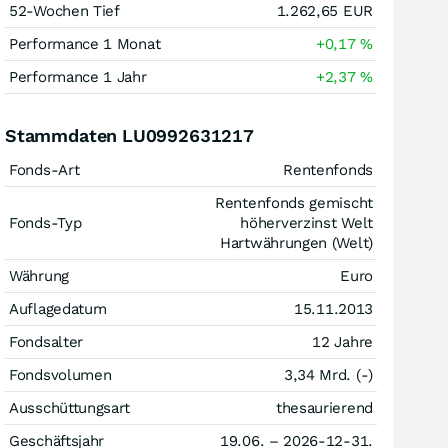
52-Wochen Tief
1.262,65
EUR
Performance 1 Monat
+0,17
%
Performance 1 Jahr
+2,37
%
Stammdaten LU0992631217
Fonds-Art
Rentenfonds
Rentenfonds gemischt
Fonds-Typ
höherverzinst Welt
Hartwährungen (Welt)
Währung
Euro
Auflagedatum
15.11.2013
Fondsalter
12 Jahre
Fondsvolumen
3,34 Mrd. (-)
Ausschüttungsart
thesaurierend
Geschäftsjahr
19.06. – 2026-12-31.