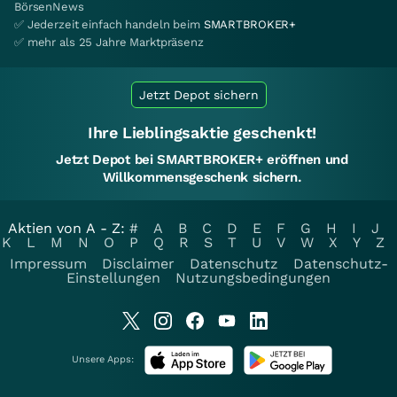
BörsenNews
✅ Jederzeit einfach handeln beim
SMARTBROKER+
✅ mehr als 25 Jahre Marktpräsenz
Jetzt Depot sichern
Ihre Lieblingsaktie geschenkt!
Jetzt Depot bei SMARTBROKER+ eröffnen und
Willkommensgeschenk sichern.
Aktien von A - Z:
#
A
B
C
D
E
F
G
H
I
J
K
L
M
N
O
P
Q
R
S
T
U
V
W
X
Y
Z
Impressum
Disclaimer
Datenschutz
Datenschutz-
Einstellungen
Nutzungsbedingungen
Unsere Apps: