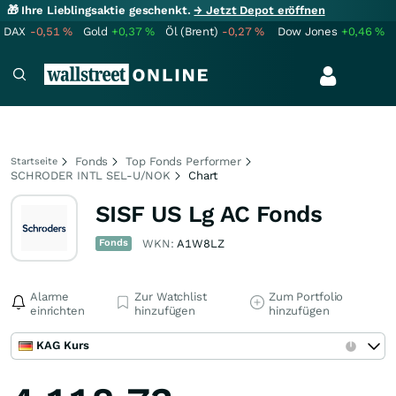
🎁 Ihre Lieblingsaktie geschenkt.
→ Jetzt Depot eröffnen
DAX
-0,51
%
Gold
+0,37
%
Öl (Brent)
-0,27
%
Dow Jones
+0,46
%
Fonds
Top Fonds Performer
Startseite
SCHRODER INTL SEL-U/NOK
Chart
SISF US Lg AC Fonds
Fonds
WKN:
A1W8LZ
Alarme
Zur Watchlist
Zum Portfolio
einrichten
hinzufügen
hinzufügen
KAG Kurs