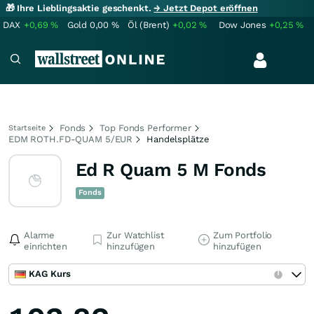
🎁 Ihre Lieblingsaktie geschenkt.
→ Jetzt Depot eröffnen
DAX
+0,69
%
Gold
0,00
%
Öl (Brent)
+0,02
%
Dow Jones
+0,25
%
Fonds
Top Fonds Performer
Startseite
EDM ROTH.FD-QUAM 5/EUR
Handelsplätze
Ed R Quam 5 M Fonds
Fonds
Alarme
Zur Watchlist
Zum Portfolio
einrichten
hinzufügen
hinzufügen
KAG Kurs