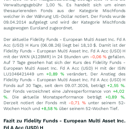
Verwaltungsgebühr 1,00 %. Es handelt sich um einen
thesaurierenden Fonds aus der Kategorie Mischfonds
welcher in der Währung US-Dollar notiert. Der Fonds wurde
09.04.2014 aufgelegt und wird der Kategorie Mischfonds
ausgewogen Euroland zugeordnet.
Der aktuelle Fidelity Funds - European Multi Asset Inc. Fd A
Acc (USD) H Kurs (
06.08.26
) liegt bei 18,10
$
. Damit ist der
Fidelity Funds - European Multi Asset Inc. Fd A Acc (USD) H
mit der WKN (A12BMR) in 24 Stunden um
-0,06
%
gefallen.
Auf 7 Tage gesehen hat sich der Kurs des Fidelity Funds -
European Multi Asset Inc. Fd A Acc (USD) H mit der ISIN
LU1046421449 um
+0,89
%
verändert. Der Anstieg des
Fidelity Funds - European Multi Asset Inc. Fd A Acc (USD) H
Fonds auf 30 Tage, seit dem 09.07.2026, beträgt
+2,55
%
.
Der Fonds verzeichnet eine Jahresperformance von
+4,02
%
. Die aktuelle Monatsperformance beträgt
+0,89
%
.
Derzeit notiert der Fonds mit
-0,71
%
unter seinem 52-
Wochen Hoch und
+8,58
%
über seinem 52-Wochen Tief.
Fazit zu Fidelity Funds - European Multi Asset Inc.
Fd A Acc (USD) H