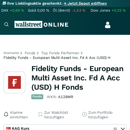
🎁 Ihre Lieblingsaktie geschenkt.
→ Jetzt Depot eröffnen
DAX
+0,69
%
Gold
0,00
%
Öl (Brent)
-1,53
%
Dow Jones
+0,25
%
Fonds
Top Fonds Performer
Startseite
Fidelity Funds - European Multi Asset Inc. Fd A Acc (USD) H
Fidelity Funds - European
Multi Asset Inc. Fd A Acc
(USD) H Fonds
Fonds
WKN:
A12BMR
Alarme
Zur Watchlist
Zum Portfolio
einrichten
hinzufügen
hinzufügen
KAG Kurs