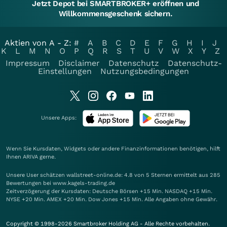
Jetzt Depot bei SMARTBROKER+ eröffnen und
Willkommensgeschenk sichern.
Aktien von A - Z:
#
A
B
C
D
E
F
G
H
I
J
K
L
M
N
O
P
Q
R
S
T
U
V
W
X
Y
Z
Impressum
Disclaimer
Datenschutz
Datenschutz-
Einstellungen
Nutzungsbedingungen
Unsere Apps:
Wenn Sie Kursdaten, Widgets oder andere Finanzinformationen benötigen, hilft
Ihnen
ARIVA
gerne.
Unsere User schätzen wallstreet-online.de: 4.8 von 5 Sternen ermittelt aus 285
Bewertungen bei www.kagels-trading.de
Zeitverzögerung der Kursdaten: Deutsche Börsen +15 Min. NASDAQ +15 Min.
NYSE +20 Min. AMEX +20 Min. Dow Jones +15 Min. Alle Angaben ohne Gewähr.
Copyright © 1998-2026 Smartbroker Holding AG - Alle Rechte vorbehalten.