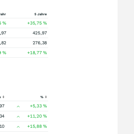
Jahr
5 Jahre
6
%
+35,75
%
,97
425,97
,82
276,38
9
%
+18,77
%
h
%
97
+5,33
%
34
+11,20
%
10
+15,88
%