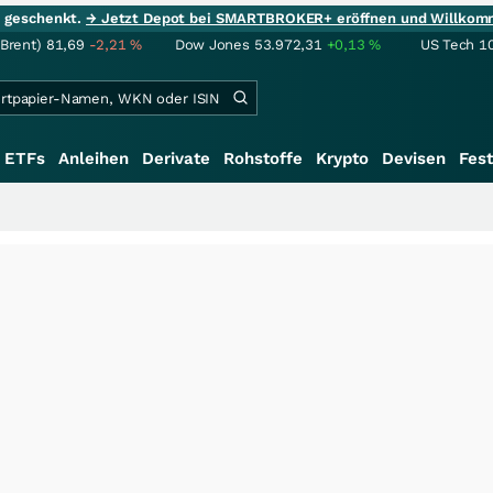
ie geschenkt.
→ Jetzt Depot bei SMARTBROKER+ eröffnen und Willkom
(Brent)
81,69
-2,21
%
Dow Jones
53.972,31
+0,13
%
US Tech 1
ETFs
Anleihen
Derivate
Rohstoffe
Krypto
Devisen
Fest