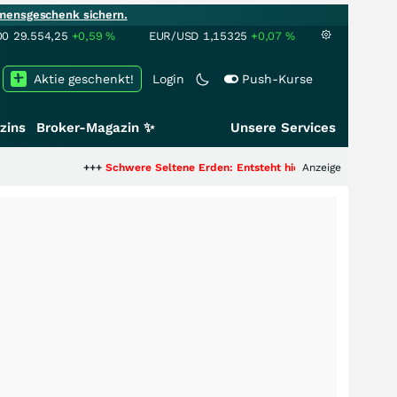
mensgeschenk sichern.
00
29.554,25
+0,59
%
EUR/USD
1,15325
+0,07
%
Aktie geschenkt!
Login
Push-Kurse
zins
Broker-Magazin ✨
Unsere Services
+++
Schwere Seltene Erden: Entsteht hier die nächste Milliardenstory?
Anzeige