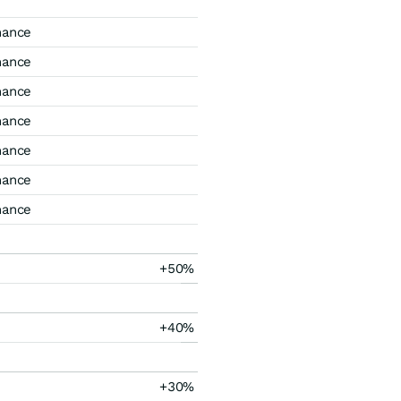
mance
mance
mance
mance
mance
mance
mance
+50%
+40%
+30%