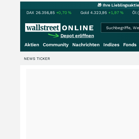
🎁 Ihre Lieblingsakt
DAX
26.356,85
+0,70
%
Gold
4.323,95
+1,97
%
Öl 
Depot eröffnen
Aktien
Community
Nachrichten
Indizes
Fonds
NEWS TICKER