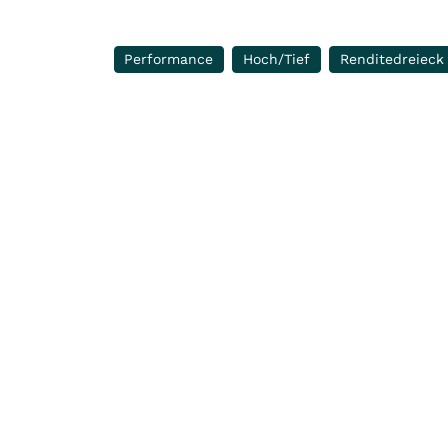
Performance
Hoch/Tief
Renditedreieck