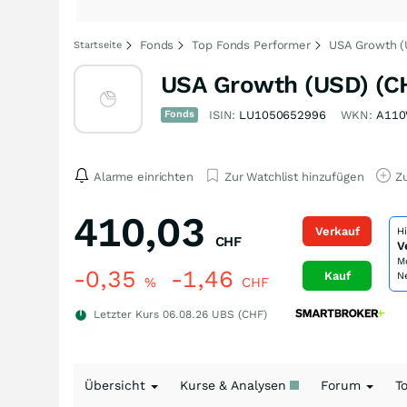
Fonds
Top Fonds Performer
USA Growth (
Startseite
USA Growth (USD) (C
Fonds
ISIN:
LU1050652996
WKN:
A11
Alarme einrichten
Zur Watchlist hinzufügen
Zu
410,03
Verkauf
H
CHF
V
M
-0,35
-1,46
Kauf
N
%
CHF
Letzter Kurs
06.08.26
UBS (CHF)
Übersicht
Kurse & Analysen
Forum
T