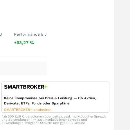
J
Performance 5 J
+63,27
%
Keine Kompromisse bei Preis & Leistung — Ob Aktien,
Derivate, ETFs, Fonds oder Sparpläne
SMARTBROKER+ entdecken
*ab 500 EUR Ordervolumen über gettex, zzgl. marktüblicher Spreads
und Zuwendungen | ** zzgl. marktüblicher Spreads und
Zuwendungen, mögliche Steuern und ggf. SEC Gebühr