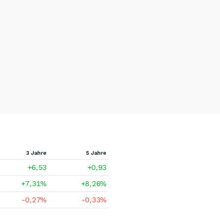
3 Jahre
5 Jahre
+6,53
+0,93
+7,31
%
+8,26
%
-0,27
%
-0,33
%