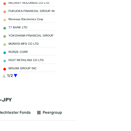
RECRUIT HOLDINGS CO LTD
3,50 %
FUKUOKA FINANCIAL GROUP INC
3,30 %
Renesas Electronics Corp
3,30 %
77 BANK LTD
3,30 %
YOKOHAMA FINANCIAL GROUP INC
3,30 %
MURATA MFG CO LTD
3,10 %
RORZE CORP
2,80 %
FAST RETAILING CO LTD
2,80 %
MISUMI GROUP INC
2,60 %
1/2
Taiyo Yuden Co Ltd
2,40 %
Sonstige
69,60 %
A-JPY
lechtester Fonds
Peergroup