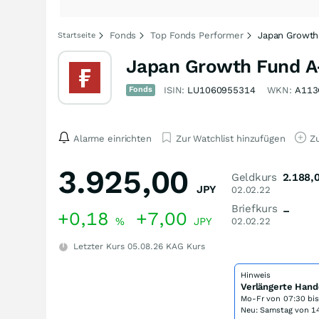
Fonds
Top Fonds Performer
Japan Growth
Startseite
Japan Growth Fund A
Fonds
ISIN:
LU1060955314
WKN:
A113
Alarme einrichten
Zur Watchlist hinzufügen
Zu
3.925,00
Geldkurs
2.188,
JPY
02.02.22
Briefkurs
–
+0,18
+7,00
%
JPY
02.02.22
Letzter Kurs
05.08.26
KAG Kurs
Hinweis
Verlängerte Hand
Mo-Fr von
07:30 bi
Neu: Samstag von 14