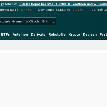
ie geschenkt.
→ Jetzt Depot bei SMARTBROKER+ eröffnen und Willkom
(Brent)
83,17
-0,44
%
Dow Jones
53.859,86
-0,08
%
US Tech 1
ETFs
Anleihen
Derivate
Rohstoffe
Krypto
Devisen
Fest