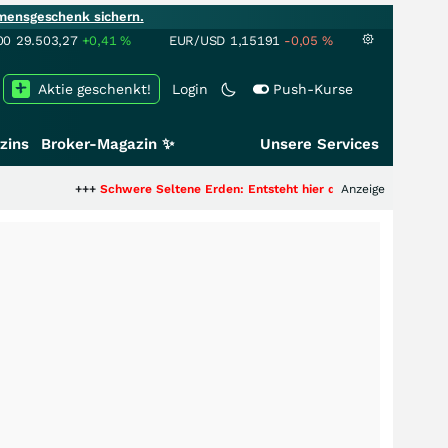
mensgeschenk sichern.
00
29.503,27
+0,41
%
EUR/USD
1,15191
-0,05
%
Aktie geschenkt!
Login
Push-Kurse
zins
Broker-Magazin ✨
Unsere Services
+++
Schwere Seltene Erden: Entsteht hier die nächste Milliardenstory?
Anzeige
+++