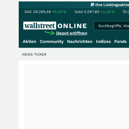
🎁 Ihre Lieblingsakt
DAX
26.265,46
+0,35
%
Gold
4.297,80
+1,35
%
Öl 
Depot eröffnen
Aktien
Community
Nachrichten
Indizes
Fonds
NEWS TICKER