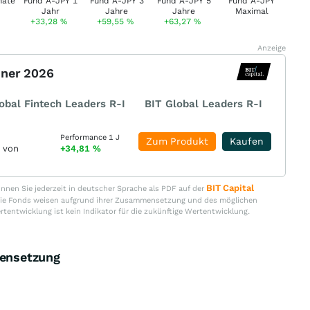
+33,28
%
+59,55
%
+63,27
%
Anzeige
nner 2026
obal Fintech Leaders R-I
BIT Global Leaders R-I
Performance 1 J
Zum Produkt
Kaufen
r von
+34,81
%
BIT Capital
nen Sie jederzeit in deutscher Sprache als PDF auf der
. Die Fonds weisen aufgrund ihrer Zusammensetzung und des möglichen
ertentwicklung ist kein Indikator für die zukünftige Wertentwicklung.
ensetzung