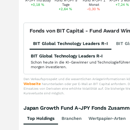
+0,18
%
+7,24
%
+2,64
%
-0,30
%
Fonds von BIT Capital - Fund Award Wi
BIT Global Technology Leaders R-I
BIT Gl
BIT Global Technology Leaders R-I
Schon heute in die KI-Gewinner und Technologieführe
morgen investieren.
Den Verkaufsprospekt und die wesentlichen Anlegerinformationen kön
Webseite
herunterladen oder per E-Mail an BIT Capital anfordern
Einsatzes von Derivaten eine erhöhte Volatilität auf. Die bisherige W
Kursverluste sind möglich.
Japan Growth Fund A-JPY Fonds Zusamm
Top Holdings
Branchen
Wertpapier-Arten