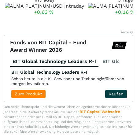
+0,63
%
+0,16
%
Anzeige
Fonds von BIT Capital - Fund
Award Winner 2026
BIT Global Technology Leaders R-I
BIT Global Fi
BIT Global Technology Leaders R-I
Schon heute in die KI-Gewinner und Technologieführer von
morgen investieren.
Zum Produkt
Kaufen
Den Verkaufsprospekt und die wesentlichen Anlegerinformationen können Sie
BIT Capital Webseite
jederzeit in deutscher Sprache als PDF auf der
herunterladen oder per E-Mail an BIT Capital anfordern. Die Fonds weisen
aufgrund ihrer Zusammensetzung und des möglichen Einsatzes von Derivaten
eine erhöhte Volatilität auf. Die bisherige Wertentwicklung ist kein Indikator für
die zukünftige Wertentwicklung. Kursverluste sind möglich.