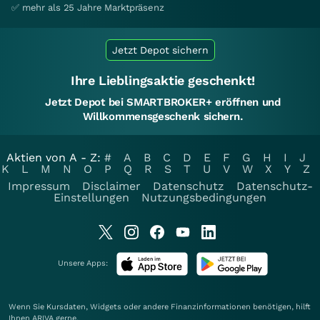
✅ mehr als 25 Jahre Marktpräsenz
Jetzt Depot sichern
Ihre Lieblingsaktie geschenkt!
Jetzt Depot bei SMARTBROKER+ eröffnen und
Willkommensgeschenk sichern.
Aktien von A - Z:
#
A
B
C
D
E
F
G
H
I
J
K
L
M
N
O
P
Q
R
S
T
U
V
W
X
Y
Z
Impressum
Disclaimer
Datenschutz
Datenschutz-
Einstellungen
Nutzungsbedingungen
Unsere Apps:
Wenn Sie Kursdaten, Widgets oder andere Finanzinformationen benötigen, hilft
Ihnen
ARIVA
gerne.