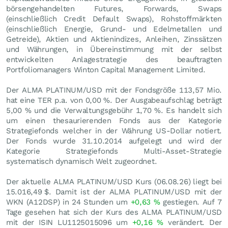
börsengehandelten Futures, Forwards, Swaps
(einschließlich Credit Default Swaps), Rohstoffmärkten
(einschließlich Energie, Grund- und Edelmetallen und
Getreide), Aktien und Aktienindizes, Anleihen, Zinssätzen
und Währungen, in Übereinstimmung mit der selbst
entwickelten Anlagestrategie des beauftragten
Portfoliomanagers Winton Capital Management Limited.
Der ALMA PLATINUM/USD mit der Fondsgröße 113,57 Mio.
hat eine TER p.a. von 0,00 %. Der Ausgabeaufschlag beträgt
5,00 % und die Verwaltungsgebühr 1,70 %. Es handelt sich
um einen thesaurierenden Fonds aus der Kategorie
Strategiefonds welcher in der Währung US-Dollar notiert.
Der Fonds wurde 31.10.2014 aufgelegt und wird der
Kategorie Strategiefonds Multi-Asset-Strategie
systematisch dynamisch Welt zugeordnet.
Der aktuelle ALMA PLATINUM/USD Kurs (
06.08.26
) liegt bei
15.016,49
$
. Damit ist der ALMA PLATINUM/USD mit der
WKN (A12DSP) in 24 Stunden um
+0,63
%
gestiegen. Auf 7
Tage gesehen hat sich der Kurs des ALMA PLATINUM/USD
mit der ISIN LU1125015096 um
+0,16
%
verändert. Der