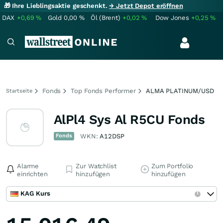
🎁 Ihre Lieblingsaktie geschenkt.
→ Jetzt Depot eröffnen
DAX
+0,69
%
Gold
0,00
%
Öl (Brent)
+0,02
%
Dow Jones
+0,25
%
Fonds
Top Fonds Performer
ALMA PLATINUM/USD
Startseite
AlPl4 Sys Al R5CU Fonds
Fonds
WKN:
A12DSP
Alarme
Zur Watchlist
Zum Portfolio
einrichten
hinzufügen
hinzufügen
KAG Kurs