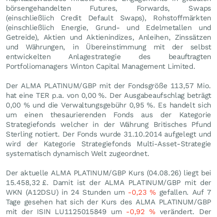
börsengehandelten Futures, Forwards, Swaps
(einschließlich Credit Default Swaps), Rohstoffmärkten
(einschließlich Energie, Grund- und Edelmetallen und
Getreide), Aktien und Aktienindizes, Anleihen, Zinssätzen
und Währungen, in Übereinstimmung mit der selbst
entwickelten Anlagestrategie des beauftragten
Portfoliomanagers Winton Capital Management Limited.
Der ALMA PLATINUM/GBP mit der Fondsgröße 113,57 Mio.
hat eine TER p.a. von 0,00 %. Der Ausgabeaufschlag beträgt
0,00 % und die Verwaltungsgebühr 0,95 %. Es handelt sich
um einen thesaurierenden Fonds aus der Kategorie
Strategiefonds welcher in der Währung Britisches Pfund
Sterling notiert. Der Fonds wurde 31.10.2014 aufgelegt und
wird der Kategorie Strategiefonds Multi-Asset-Strategie
systematisch dynamisch Welt zugeordnet.
Der aktuelle ALMA PLATINUM/GBP Kurs (
04.08.26
) liegt bei
15.458,32
£
. Damit ist der ALMA PLATINUM/GBP mit der
WKN (A12DSU) in 24 Stunden um
-0,23
%
gefallen. Auf 7
Tage gesehen hat sich der Kurs des ALMA PLATINUM/GBP
mit der ISIN LU1125015849 um
-0,92
%
verändert. Der