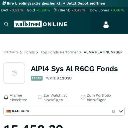
🎁 Ihre Lieblingsaktie geschenkt.
→ Jetzt Depot eröffnen
DAX
-0,51
%
Gold
+0,29
%
Öl (Brent)
-0,43
%
Dow Jones
+0,46
%
Fonds
Top Fonds Performer
ALMA PLATINUM/GBP
Startseite
AlPl4 Sys Al R6CG Fonds
Fonds
WKN:
A12DSU
Alarme
Zur Watchlist
Zum Portfolio
einrichten
hinzufügen
hinzufügen
KAG Kurs