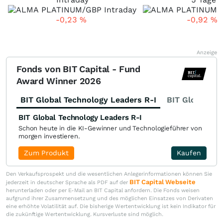
-0,23
%
-0,92
%
Anzeige
Fonds von BIT Capital - Fund
Award Winner 2026
BIT Global Technology Leaders R-I
BIT Global Fi
BIT Global Technology Leaders R-I
Schon heute in die KI-Gewinner und Technologieführer von
morgen investieren.
Zum Produkt
Kaufen
Den Verkaufsprospekt und die wesentlichen Anlegerinformationen können Sie
BIT Capital Webseite
jederzeit in deutscher Sprache als PDF auf der
herunterladen oder per E-Mail an BIT Capital anfordern. Die Fonds weisen
aufgrund ihrer Zusammensetzung und des möglichen Einsatzes von Derivaten
eine erhöhte Volatilität auf. Die bisherige Wertentwicklung ist kein Indikator für
die zukünftige Wertentwicklung. Kursverluste sind möglich.