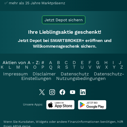
✅ mehr als 25 Jahre Marktpräsenz
Jetzt Depot sichern
Ihre Lieblingsaktie geschenkt!
Jetzt Depot bei SMARTBROKER+ eröffnen und
Willkommensgeschenk sichern.
Aktien von A - Z:
#
A
B
C
D
E
F
G
H
I
J
K
L
M
N
O
P
Q
R
S
T
U
V
W
X
Y
Z
Impressum
Disclaimer
Datenschutz
Datenschutz-
Einstellungen
Nutzungsbedingungen
Unsere Apps:
Wenn Sie Kursdaten, Widgets oder andere Finanzinformationen benötigen, hilft
Ihnen
ARIVA
gerne.