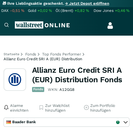
🎁 Ihre Lieblingsaktie geschenkt.
→ Jetzt Depot eröffnen
DAX
-0,51
%
Gold
+0,02
%
Öl (Brent)
+0,82
%
Dow Jones
+0,46
%
Fonds
Top Fonds Performer
Startseite
Allianz Euro Credit SRI A (EUR) Distribution
Allianz Euro Credit SRI A
(EUR) Distribution Fonds
Fonds
WKN:
A12GG8
Alarme
Zur Watchlist
Zum Portfolio
einrichten
hinzufügen
hinzufügen
Baader Bank