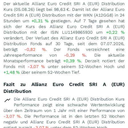
Der aktuelle Allianz Euro Credit SRI A (EUR) Distribution
Kurs (
05.08.26
) liegt bei 98,63
€
. Damit ist der Allianz Euro
Credit SRI A (EUR) Distribution mit der WKN (A12GG8) in 24
Stunden um
+0,31
%
gestiegen. Auf 7 Tage gesehen hat
sich der Kurs des Allianz Euro Credit SRI A (EUR)
Distribution mit der ISIN LU1149865930 um
+0,22
%
verändert. Der Verlust des Allianz Euro Credit SRI A (EUR)
Distribution Fonds auf 30 Tage, seit dem 07.07.2026,
beträgt
-0,82
%
. Der Fonds verzeichnet eine
Jahresperformance von
-0,29
%
. Die aktuelle
Monatsperformance beträgt
+0,39
%
. Derzeit notiert der
Fonds mit
-3,07
%
unter seinem 52-Wochen Hoch und
+1,48
%
über seinem 52-Wochen Tief.
Fazit zu Allianz Euro Credit SRI A (EUR)
Distribution
Die Allianz Euro Credit SRI A (EUR) Distribution Kurs
Performance zeigt eine schwache Wertentwicklung
über den Zeitraum von 1 Jahr mit einer Performance von
-3,07
%
. Die Performance ist in den letzten 52 Wochen
negativ und Allianz Euro Credit SRI A (EUR) Distribution
notiert zurzeit
-3,07
%
unter dem 52-Wochen Hoch.