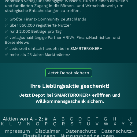
zentralen verlagsunabhängigen Wissens-Hub für einen aktuellen
und fundierten Zugang in die Börsen- und Wirtschaftswelt, um
strategische Entscheidungen zu treffen.
✅ Größte Finanz-Community Deutschlands
✅ über 550.000 registrierte Nutzer
✅ rund 2.000 Beiträge pro Tag
✅ verlagsunabhängige Partner ARIVA, FinanzNachrichten und
BörsenNews
✅ Jederzeit einfach handeln beim
SMARTBROKER+
✅ mehr als 25 Jahre Marktpräsenz
Jetzt Depot sichern
Ihre Lieblingsaktie geschenkt!
Jetzt Depot bei SMARTBROKER+ eröffnen und
Willkommensgeschenk sichern.
Aktien von A - Z:
#
A
B
C
D
E
F
G
H
I
J
K
L
M
N
O
P
Q
R
S
T
U
V
W
X
Y
Z
Impressum
Disclaimer
Datenschutz
Datenschutz-
Einstellungen
Nutzungsbedingungen