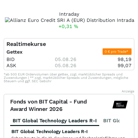
Intraday
+0,31
%
Realtimekurse
Gettex
0 € pro Trade*
BID
05.08.26
98,19
ASK
05.08.26
99,07
*ab 500 EUR Ordervolumen über gettex, zzgl. marktüblicher Spreads und
Zuwendungen | ** zzgl. marktüblicher Spreads und Zuwendungen, mögliche
Steuern und ggf. SEC Gebühr
Anzeige
Fonds von BIT Capital - Fund
Award Winner 2026
BIT Global Technology Leaders R-I
BIT Global Fi
BIT Global Technology Leaders R-I