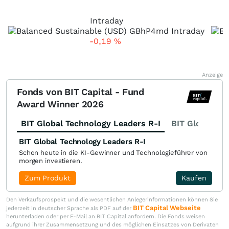
Intraday
-0,19
%
Anzeige
Fonds von BIT Capital - Fund
Award Winner 2026
BIT Global Technology Leaders R-I
BIT Global Fi
BIT Global Technology Leaders R-I
Schon heute in die KI-Gewinner und Technologieführer von
morgen investieren.
Zum Produkt
Kaufen
Den Verkaufsprospekt und die wesentlichen Anlegerinformationen können Sie
BIT Capital Webseite
jederzeit in deutscher Sprache als PDF auf der
herunterladen oder per E-Mail an BIT Capital anfordern. Die Fonds weisen
aufgrund ihrer Zusammensetzung und des möglichen Einsatzes von Derivaten