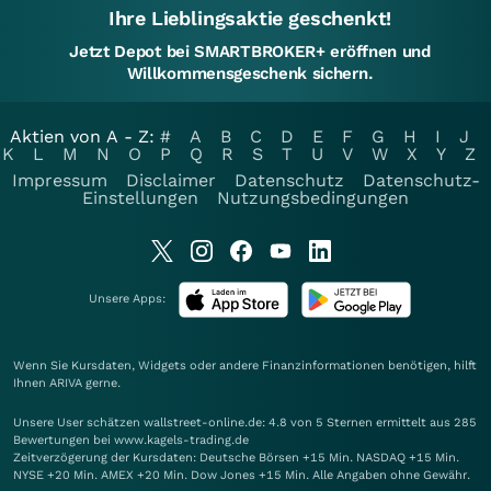
Ihre Lieblingsaktie geschenkt!
Jetzt Depot bei SMARTBROKER+ eröffnen und
Willkommensgeschenk sichern.
Aktien von A - Z:
#
A
B
C
D
E
F
G
H
I
J
K
L
M
N
O
P
Q
R
S
T
U
V
W
X
Y
Z
Impressum
Disclaimer
Datenschutz
Datenschutz-
Einstellungen
Nutzungsbedingungen
Unsere Apps:
Wenn Sie Kursdaten, Widgets oder andere Finanzinformationen benötigen, hilft
Ihnen
ARIVA
gerne.
Unsere User schätzen wallstreet-online.de: 4.8 von 5 Sternen ermittelt aus 285
Bewertungen bei www.kagels-trading.de
Zeitverzögerung der Kursdaten: Deutsche Börsen +15 Min. NASDAQ +15 Min.
NYSE +20 Min. AMEX +20 Min. Dow Jones +15 Min. Alle Angaben ohne Gewähr.