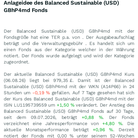
Anlageidee des Balanced Sustainable (USD)
GBhP4md Fonds
Der Balanced Sustainable (USD) GBhP4md mit der
Fondsgröße hat eine TER p.a. von . Der Ausgabeaufschlag
beträgt und die Verwaltungsgebühr . Es handelt sich um
einen Fonds aus der Kategorie welcher in der Währung
notiert. Der Fonds wurde aufgelegt und wird der Kategorie
zugeordnet.
Der aktuelle Balanced Sustainable (USD) GBhP4md Kurs
(
06.08.26
) liegt bei 979,35
£
. Damit ist der Balanced
Sustainable (USD) GBhP4md mit der WKN (A14P66) in 24
Stunden um
-0,19
%
gefallen. Auf 7 Tage gesehen hat sich
der Kurs des Balanced Sustainable (USD) GBhP4md mit der
ISIN LU1195739559 um
+1,50
%
verändert. Der Anstieg des
Balanced Sustainable (USD) GBhP4md Fonds auf 30 Tage,
seit dem 09.07.2026, beträgt
+0,88
%
. Der Fonds
verzeichnet eine Jahresperformance von
+4,80
%
. Die
aktuelle Monatsperformance beträgt
+0,96
%
. Derzeit
notiert der Fonds mit
0,00
%
unter seinem 52-Wochen