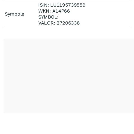
ISIN: LU1195739559
WKN: A14P66
Symbole
SYMBOL:
VALOR: 27206338