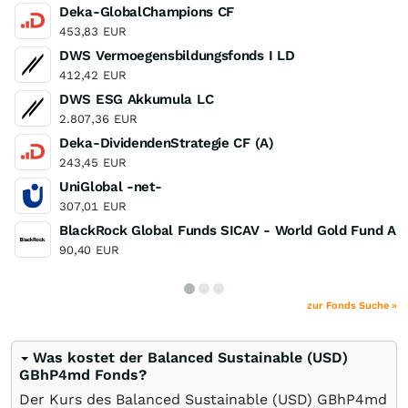
Deka-GlobalChampions CF
453,83
EUR
DWS Vermoegensbildungsfonds I LD
412,42
EUR
DWS ESG Akkumula LC
2.807,36
EUR
Deka-DividendenStrategie CF (A)
243,45
EUR
UniGlobal -net-
307,01
EUR
BlackRock Global Funds SICAV - World Gold Fund A2
90,40
EUR
zur Fonds Suche »
Was kostet der Balanced Sustainable (USD)
GBhP4md Fonds?
Der Kurs des Balanced Sustainable (USD) GBhP4md