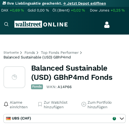
🎁 Ihre Lieblingsaktie geschenkt.
→ Jetzt Depot eröffnen
DAX
+0,69
%
Gold
0,00
%
Öl (Brent)
+0,02
%
Dow Jones
+0,25
%
Fonds
Top Fonds Performer
Startseite
Balanced Sustainable (USD) GBhP4md
Balanced Sustainable
(USD) GBhP4md Fonds
Fonds
WKN:
A14P66
Alarme
Zur Watchlist
Zum Portfolio
einrichten
hinzufügen
hinzufügen
UBS (CHF)