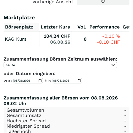
vorherige Ansicht
Marktplätze
Börsenplatz
Letzter Kurs
Vol.
Performance
Ges
104,24
CHF
-0,10
%
KAG Kurs
0
06.08.26
-0,10
CHF
Zusammenfassung Börsen Zeitraum auswählen:
heute
oder Datum eingeben:
von
bis
Zusammenfassung aller Börsen vom 08.08.2026
08:02 Uhr
Gesamtvolumen
-
Gesamtumsatz
-
Höchster Spread
-
Niedrigster Spread
-
Tageshoch
-