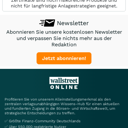
Zertifikate sind hoch risikoreiche Produkte und
nicht für langfristige Anlagestrategien geeignet.
Newsletter
Abonnieren Sie unsere kostenlosen Newsletter
und verpassen Sie nichts mehr aus der
Redaktion
Jetzt abonnieren!
Profitieren Sie von unserem Alleinstellungsmerkmal als den
zentralen verlagsunabhängigen Wissens-Hub für einen aktuellen
und fundierten Zugang in die Börsen- und Wirtschaftswelt, um
strategische Entscheidungen zu treffen.
✅ Größte Finanz-Community Deutschlands
✅ über 550.000 registrierte Nutzer