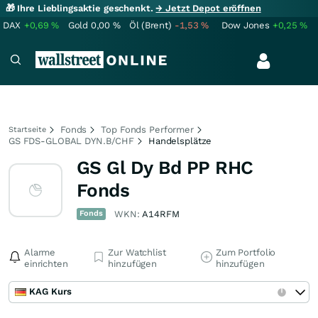
🎁 Ihre Lieblingsaktie geschenkt.
→ Jetzt Depot eröffnen
DAX
+0,69
%
Gold
0,00
%
Öl (Brent)
-1,53
%
Dow Jones
+0,25
%
Fonds
Top Fonds Performer
Startseite
GS FDS-GLOBAL DYN.B/CHF
Handelsplätze
GS Gl Dy Bd PP RHC
Fonds
Fonds
WKN:
A14RFM
Alarme
Zur Watchlist
Zum Portfolio
einrichten
hinzufügen
hinzufügen
KAG Kurs