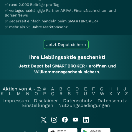
✅ rund 2.000 Beiträge pro Tag
✅ verlagsunabhängige Partner ARIVA, FinanzNachrichten und
BörsenNews
✅ Jederzeit einfach handeln beim
SMARTBROKER+
✅ mehr als 25 Jahre Marktpräsenz
Jetzt Depot sichern
Ihre Lieblingsaktie geschenkt!
Jetzt Depot bei SMARTBROKER+ eröffnen und
Willkommensgeschenk sichern.
Aktien von A - Z:
#
A
B
C
D
E
F
G
H
I
J
K
L
M
N
O
P
Q
R
S
T
U
V
W
X
Y
Z
Impressum
Disclaimer
Datenschutz
Datenschutz-
Einstellungen
Nutzungsbedingungen