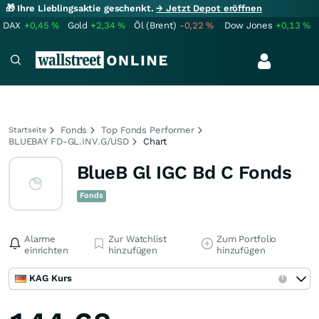
🎁 Ihre Lieblingsaktie geschenkt.
→ Jetzt Depot eröffnen
DAX
+0,45
%
Gold
+2,34
%
Öl (Brent)
-0,22
%
Dow Jones
+0,13
%
Fonds
Top Fonds Performer
Startseite
BLUEBAY FD-GL.INV.G/USD
Chart
BlueB Gl IGC Bd C Fonds
Fonds
Alarme
Zur Watchlist
Zum Portfolio
einrichten
hinzufügen
hinzufügen
KAG Kurs