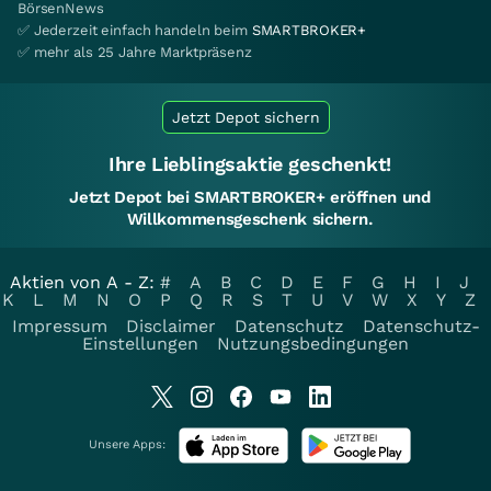
BörsenNews
✅ Jederzeit einfach handeln beim
SMARTBROKER+
✅ mehr als 25 Jahre Marktpräsenz
Jetzt Depot sichern
Ihre Lieblingsaktie geschenkt!
Jetzt Depot bei SMARTBROKER+ eröffnen und
Willkommensgeschenk sichern.
Aktien von A - Z:
#
A
B
C
D
E
F
G
H
I
J
K
L
M
N
O
P
Q
R
S
T
U
V
W
X
Y
Z
Impressum
Disclaimer
Datenschutz
Datenschutz-
Einstellungen
Nutzungsbedingungen
Unsere Apps: