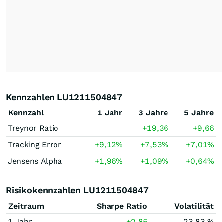
Kennzahlen LU1211504847
Kennzahl
1 Jahr
3 Jahre
5 Jahre
Treynor Ratio
+19,36
+9,66
Tracking Error
+9,12
%
+7,53
%
+7,01
%
Jensens Alpha
+1,96
%
+1,09
%
+0,64
%
Risikokennzahlen LU1211504847
Zeitraum
Sharpe Ratio
Volatilität
1 Jahr
+2,85
23,83 %