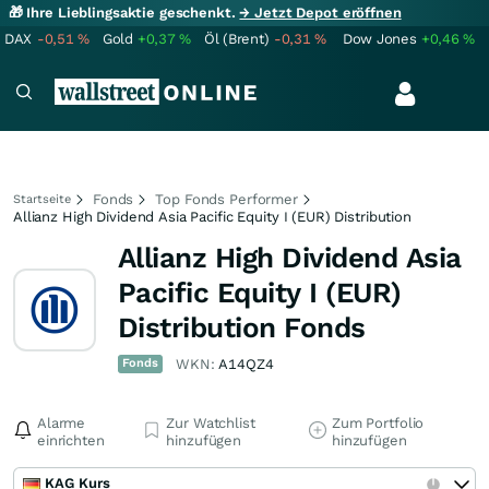
🎁 Ihre Lieblingsaktie geschenkt.
→ Jetzt Depot eröffnen
DAX
-0,51
%
Gold
+0,37
%
Öl (Brent)
-0,31
%
Dow Jones
+0,46
%
Fonds
Top Fonds Performer
Startseite
Allianz High Dividend Asia Pacific Equity I (EUR) Distribution
Allianz High Dividend Asia
Pacific Equity I (EUR)
Distribution Fonds
Fonds
WKN:
A14QZ4
Alarme
Zur Watchlist
Zum Portfolio
einrichten
hinzufügen
hinzufügen
KAG Kurs