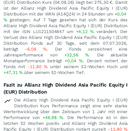
(EUR) Distribution Kurs (
04.08.26
) liegt bei 275,30
€
. Damit
ist der Allianz High Dividend Asia Pacific Equity I (EUR)
Distribution mit der WKN (A14QZ4) in 24 Stunden um
+0,04
%
gestiegen. Auf 7 Tage gesehen hat sich der Kurs des
Allianz High Dividend Asia Pacific Equity I (EUR) Distribution
mit der ISIN LU1211504847 um
+4,12
%
verändert. Der
Verlust des Allianz High Dividend Asia Pacific Equity I (EUR)
Distribution Fonds auf 30 Tage, seit dem 07.07.2026,
beträgt
-6,08
%
. Der Fonds verzeichnet eine
Jahresperformance von
+32,56
%
. Die aktuelle
Monatsperformance beträgt
+0,04
%
. Derzeit notiert der
Fonds mit
-11,80
%
unter seinem 52-Wochen Hoch und
+47,31
%
über seinem 52-Wochen Tief.
Fazit zu Allianz High Dividend Asia Pacific Equity I
(EUR) Distribution
Die Allianz High Dividend Asia Pacific Equity I (EUR)
Distribution Kurs Performance zeigt eine sehr starke
Wertentwicklung über den Zeitraum von 1 Jahr mit einer
Performance von
+46,98
%
. Die Performance ist in den
letzten 52 Wochen positiv und Allianz High Dividend Asia
Pacific Equity I (EUR) Distribution notiert zurzeit
-11,80
%