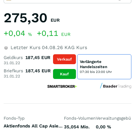
275,30
EUR
+0,04
+0,11
%
EUR
Letzter Kurs
04.08.26
KAG Kurs
Geldkurs
187,45
EUR
Verkauf
Verlängerte
31.01.22
Handelszeiten
Briefkurs
187,45
EUR
07:30 bis 23:00 Uhr
Kauf
31.01.22
Fonds-Typ
Fonds-Volumen
Verwaltungsgebüh
Aktienfonds All Cap Asien/Pazifik (ex Japan)
35,054 Mio.
0,00
%