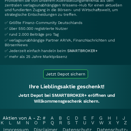
Profitieren Sie von unserem Alleinstellungsmerkmal als den
zentralen verlagsunabhängigen Wissens-Hub für einen aktuellen
und fundierten Zugang in die Börsen- und Wirtschaftswelt, um
strategische Entscheidungen zu treffen.
✅ Größte Finanz-Community Deutschlands
✅ über 550.000 registrierte Nutzer
✅ rund 2.000 Beiträge pro Tag
✅ verlagsunabhängige Partner ARIVA, FinanzNachrichten und
BörsenNews
✅ Jederzeit einfach handeln beim
SMARTBROKER+
✅ mehr als 25 Jahre Marktpräsenz
Jetzt Depot sichern
Ihre Lieblingsaktie geschenkt!
Jetzt Depot bei SMARTBROKER+ eröffnen und
Willkommensgeschenk sichern.
Aktien von A - Z:
#
A
B
C
D
E
F
G
H
I
J
K
L
M
N
O
P
Q
R
S
T
U
V
W
X
Y
Z
Impressum
Disclaimer
Datenschutz
Datenschutz-