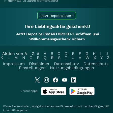
✅ mehr als 25 Jahre Marktpräsenz
Jetzt Depot sichern
Ihre Lieblingsaktie geschenkt!
Jetzt Depot bei SMARTBROKER+ eröffnen und
Willkommensgeschenk sichern.
Aktien von A - Z:
#
A
B
C
D
E
F
G
H
I
J
K
L
M
N
O
P
Q
R
S
T
U
V
W
X
Y
Z
Impressum
Disclaimer
Datenschutz
Datenschutz-
Einstellungen
Nutzungsbedingungen
Unsere Apps:
Wenn Sie Kursdaten, Widgets oder andere Finanzinformationen benötigen, hilft
Ihnen
ARIVA
gerne.