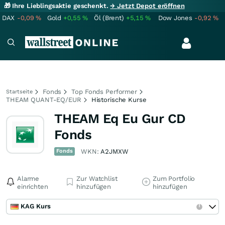
🎁 Ihre Lieblingsaktie geschenkt.
→ Jetzt Depot eröffnen
DAX
-0,09
%
Gold
+0,55
%
Öl (Brent)
+5,15
%
Dow Jones
-0,92
%
Fonds
Top Fonds Performer
Startseite
THEAM QUANT-EQ/EUR
Historische Kurse
THEAM Eq Eu Gur CD
Fonds
Fonds
WKN:
A2JMXW
Alarme
Zur Watchlist
Zum Portfolio
einrichten
hinzufügen
hinzufügen
KAG Kurs