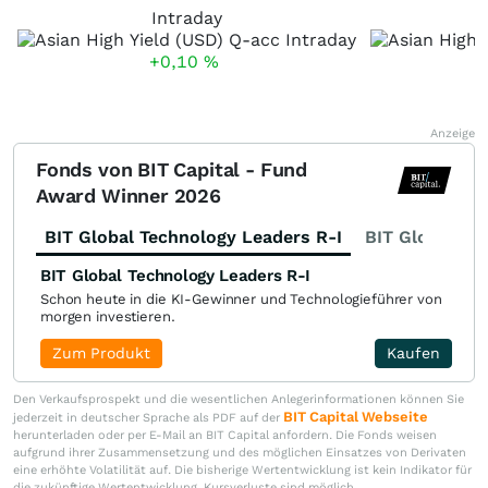
Intraday
+0,10
%
Anzeige
Fonds von BIT Capital - Fund
Award Winner 2026
BIT Global Technology Leaders R-I
BIT Global Fi
BIT Global Technology Leaders R-I
Schon heute in die KI-Gewinner und Technologieführer von
morgen investieren.
Zum Produkt
Kaufen
Den Verkaufsprospekt und die wesentlichen Anlegerinformationen können Sie
BIT Capital Webseite
jederzeit in deutscher Sprache als PDF auf der
herunterladen oder per E-Mail an BIT Capital anfordern. Die Fonds weisen
aufgrund ihrer Zusammensetzung und des möglichen Einsatzes von Derivaten
eine erhöhte Volatilität auf. Die bisherige Wertentwicklung ist kein Indikator für
die zukünftige Wertentwicklung. Kursverluste sind möglich.