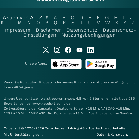
Aktien von A - Z:
#
A
B
C
D
E
F
G
H
I
J
K
L
M
N
O
P
Q
R
S
T
U
V
W
X
Y
Z
Impressum
Disclaimer
Datenschutz
Datenschutz-
Einstellungen
Nutzungsbedingungen
Unsere Apps:
Wenn Sie Kursdaten, Widgets oder andere Finanzinformationen benötigen, hilft
Ihnen
ARIVA
gerne.
Unsere User schätzen wallstreet-online.de: 4.8 von 5 Sternen ermittelt aus 285
Bewertungen bei www.kagels-trading.de
Zeitverzögerung der Kursdaten: Deutsche Börsen +15 Min. NASDAQ +15 Min.
NYSE +20 Min. AMEX +20 Min. Dow Jones +15 Min. Alle Angaben ohne Gewähr.
Copyright © 1998-2026 Smartbroker Holding AG - Alle Rechte vorbehalten.
Mit Unterstützung von:
Daten & Kurse von: