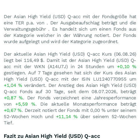
Der Asian High Yield (USD) Q-acc mit der Fondsgröße hat
eine TER p.a. von . Der Ausgabeaufschlag beträgt und die
Verwaltungsgebühr . Es handelt sich um einen Fonds aus
der Kategorie welcher in der Währung notiert. Der Fonds
wurde aufgelegt und wird der Kategorie zugeordnet.
Der aktuelle Asian High Yield (USD) Q-acc Kurs (
06.08.26
)
liegt bei 116,49
$
. Damit ist der Asian High Yield (USD) Q-
acc mit der WKN (A14U7J) in 24 Stunden um
+0,10
%
gestiegen. Auf 7 Tage gesehen hat sich der Kurs des Asian
High Yield (USD) Q-acc mit der ISIN LU1240770955 um
+1,04
%
verändert. Der Anstieg des Asian High Yield (USD)
Q-acc Fonds auf 30 Tage, seit dem 08.07.2026, beträgt
+0,87
%
. Der Fonds verzeichnet eine Jahresperformance
von
+5,59
%
. Die aktuelle Monatsperformance beträgt
+0,67
%
. Derzeit notiert der Fonds mit
0,00
%
unter seinem
52-Wochen Hoch und
+11,14
%
über seinem 52-Wochen
Tief.
Fazit zu Asian High Yield (USD) Q-acc