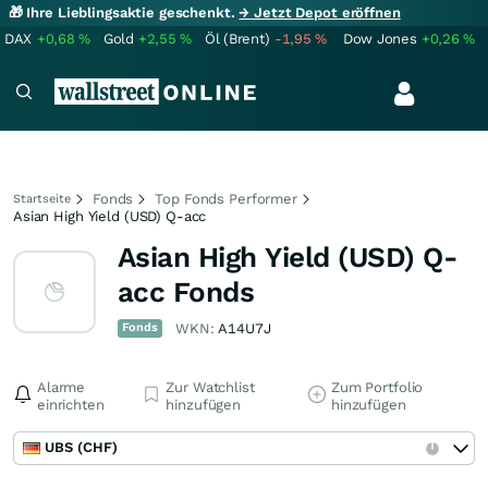
🎁 Ihre Lieblingsaktie geschenkt.
→ Jetzt Depot eröffnen
DAX
+0,68
%
Gold
+2,55
%
Öl (Brent)
-1,95
%
Dow Jones
+0,26
%
Fonds
Top Fonds Performer
Startseite
Asian High Yield (USD) Q-acc
Asian High Yield (USD) Q-
acc Fonds
Fonds
WKN:
A14U7J
Alarme
Zur Watchlist
Zum Portfolio
einrichten
hinzufügen
hinzufügen
UBS (CHF)