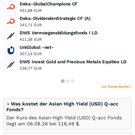
Deka-GlobalChampions CF
451,98
EUR
Deka-DividendenStrategie CF (A)
242,71
EUR
DWS Vermoegensbildungsfonds I LD
411,38
EUR
UniGlobal -net-
307,15
EUR
DWS Invest Gold and Precious Metals Equities LD
238,77
EUR
zur Fonds Suche »
Was kostet der Asian High Yield (USD) Q-acc
Fonds?
Der Kurs des Asian High Yield (USD) Q-acc Fonds
liegt am
06.08.26
bei 116,49
$
.