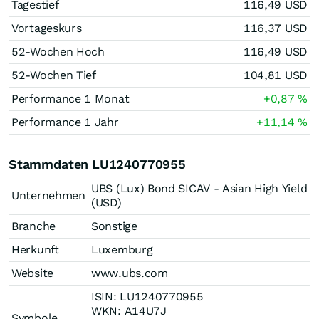
Tagestief
116,49
USD
Vortageskurs
116,37
USD
52-Wochen Hoch
116,49
USD
52-Wochen Tief
104,81
USD
Performance 1 Monat
+0,87
%
Performance 1 Jahr
+11,14
%
Stammdaten LU1240770955
UBS (Lux) Bond SICAV - Asian High Yield
Unternehmen
(USD)
Branche
Sonstige
Herkunft
Luxemburg
Website
www.ubs.com
ISIN: LU1240770955
WKN: A14U7J
Symbole