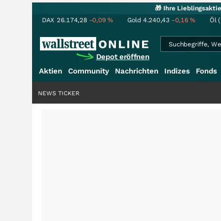
🎁 Ihre Lieblingsakt
DAX
26.174,28
-0,09
%
Gold
4.240,43
-0,16
%
Öl 
Depot eröffnen
Aktien
Community
Nachrichten
Indizes
Fonds
NEWS TICKER