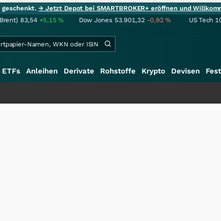
ie geschenkt.
→ Jetzt Depot bei SMARTBROKER+ eröffnen und Willkom
(Brent)
83,54
+5,15
%
Dow Jones
53.901,32
-0,92
%
US Tech 1
ETFs
Anleihen
Derivate
Rohstoffe
Krypto
Devisen
Fest