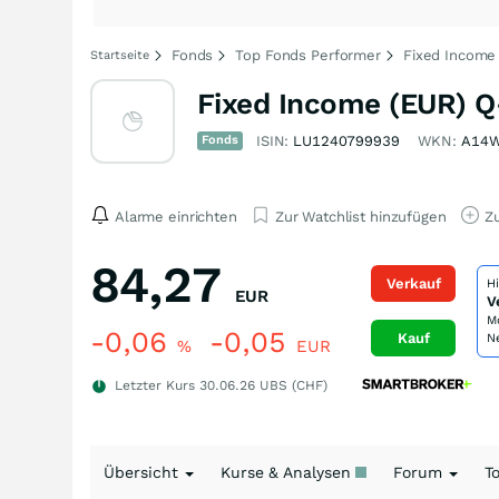
Fonds
Top Fonds Performer
Fixed Income
Startseite
Fixed Income (EUR) Q
Fonds
ISIN:
LU1240799939
WKN:
A14
Alarme einrichten
Zur Watchlist hinzufügen
Zu
84,27
Verkauf
H
EUR
V
M
-0,06
-0,05
Kauf
N
%
EUR
Letzter Kurs
30.06.26
UBS (CHF)
Übersicht
Kurse & Analysen
Forum
T