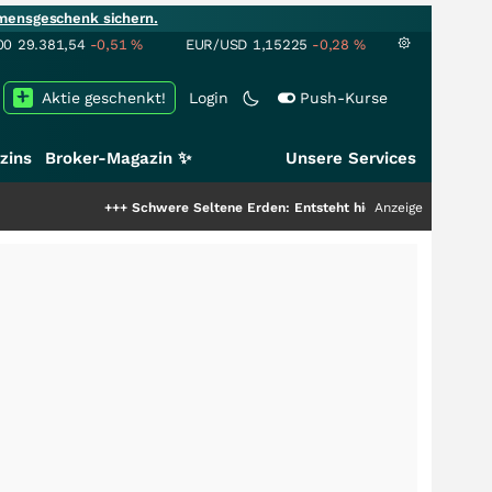
mensgeschenk sichern.
00
29.381,54
-0,51
%
EUR/USD
1,15225
-0,28
%
Aktie geschenkt!
Login
Push-Kurse
zins
Broker-Magazin ✨
Unsere Services
+++
Schwere Seltene Erden: Entsteht hier die nächste Milliardenstory?
Anzeige