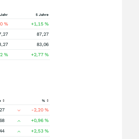
 Jahr
5 Jahre
00
%
+1,15
%
7,27
87,27
3,27
83,06
12
%
+2,77
%
h
%
27
-2,20
%
68
+0,96
%
44
+2,53
%