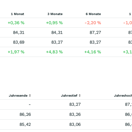
1 Monat
3 Monate
6 Monate
1
+0,36
%
+0,95
%
-2,20
%
-1,
84,31
84,31
87,27
8
83,69
83,27
83,27
8
+1,97
%
+4,83
%
+4,16
%
+3,
Jahresende
Jahrestief
Jahreshoc
-
83,27
87,
86,26
83,26
86,
85,42
83,06
86,