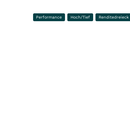
Performance
Hoch/Tief
Renditedreieck