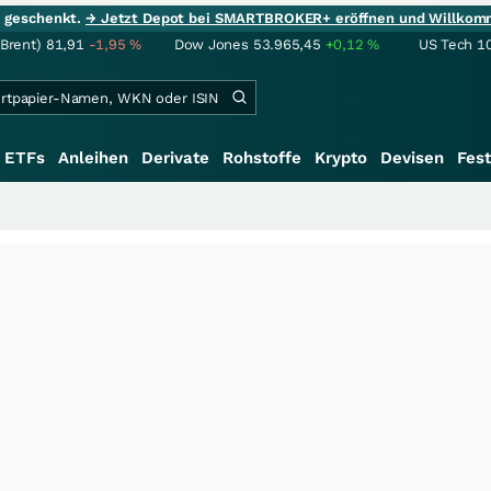
ie geschenkt.
→ Jetzt Depot bei SMARTBROKER+ eröffnen und Willkom
(Brent)
81,91
-1,95
%
Dow Jones
53.965,45
+0,12
%
US Tech 1
ETFs
Anleihen
Derivate
Rohstoffe
Krypto
Devisen
Fest