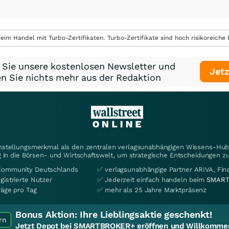
eim Handel mit Turbo-Zertifikaten. Turbo-Zertifikate sind hoch risikoreiche P
 Sie unsere kostenlosen Newsletter und
Jetz
n Sie nichts mehr aus der Redaktion
instellungsmerkmal als den zentralen verlagsunabhängigen Wissens-Hub 
 in die Börsen- und Wirtschaftswelt, um strategische Entscheidungen zu
Community Deutschlands
✅ verlagsunabhängige Partner ARIVA, Fi
gistrierte Nutzer
✅ Jederzeit einfach handeln beim
SMART
räge pro Tag
✅ mehr als 25 Jahre Marktpräsenz
Bonus Aktion:
Ihre Lieblingsaktie geschenkt!
rn
Jetzt Depot bei SMARTBROKER+ eröffnen und Willkommen