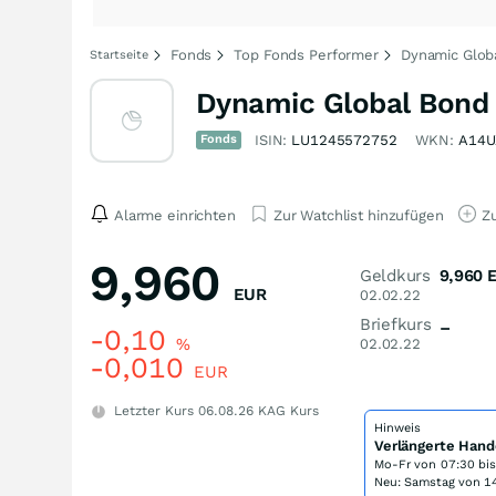
Fonds
Top Fonds Performer
Dynamic Glob
Startseite
Dynamic Global Bond
Fonds
ISIN:
LU1245572752
WKN:
A14U
Alarme einrichten
Zur Watchlist hinzufügen
Zu
9,960
Geldkurs
9,960
EUR
02.02.22
Briefkurs
–
-0,10
%
02.02.22
-0,010
EUR
Letzter Kurs
06.08.26
KAG Kurs
Hinweis
Verlängerte Hand
Mo-Fr von
07:30 bi
Neu: Samstag von 14