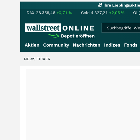
🎁 Ihre Lieblingsakt
DAX
26.359,46
+0,71
%
Gold
4.327,21
+2,05
%
Öl 
Depot eröffnen
Aktien
Community
Nachrichten
Indizes
Fonds
NEWS TICKER