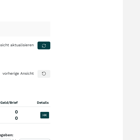
sicht aktualisieren
vorherige Ansicht
 Geld/Brief
Details
0
HK
0
ngeben: