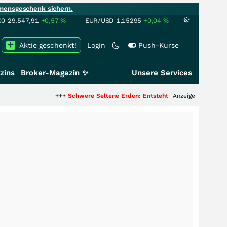
mensgeschenk sichern.
00
29.547,91
+0,57
%
EUR/USD
1,15295
+0,04
%
Aktie geschenkt!
Login
Push-Kurse
zins
Broker-Magazin ✨
Unsere Services
+++
Schwere Seltene Erden: Entsteht hier die nächste Milliarden
Anzeige