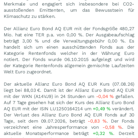
Merkmale und engagiert sich insbesondere bei CO2-
ausstoßenden Emittenten, um das Bewusstsein für
Klimaschutz zu stärken.
Der Allianz Euro Bond AQ EUR mit der Fondsgröße 480,27
Mio. hat eine TER p.a. von 0,00 %. Der Ausgabeaufschlag
beträgt 3,00 % und die Verwaltungsgebühr 0,00 %. Es
handelt sich um einen ausschüttenden Fonds aus der
Kategorie Rentenfonds welcher in der Währung Euro
notiert. Der Fonds wurde 06.10.2015 aufgelegt und wird
der Kategorie Rentenfonds allgemein gemischte Laufzeiten
Welt Euro zugeordnet.
Der aktuelle Allianz Euro Bond AQ EUR Kurs (
07.08.26
)
liegt bei 88,03
€
. Damit ist der Allianz Euro Bond AQ EUR
mit der WKN (A14VJ9) in 24 Stunden um
-0,04
%
gefallen.
Auf 7 Tage gesehen hat sich der Kurs des Allianz Euro Bond
AQ EUR mit der ISIN LU1250164214 um
+0,49
%
verändert.
Der Verlust des Allianz Euro Bond AQ EUR Fonds auf 30
Tage, seit dem 09.07.2026, beträgt
-0,83
%
. Der Fonds
verzeichnet eine Jahresperformance von
-0,58
%
. Die
aktuelle Monatsperformance beträgt
+0,32
%
. Derzeit