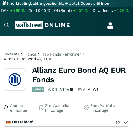
🎁 Ihre Lieblingsaktie geschenkt.
→ Jetzt Depot eröffnen
DAX
+0,69
%
Gold
0,00
%
Öl (Brent)
+0,02
%
Dow Jones
+0,25
%
Fonds
Top Fonds Performer
Startseite
Allianz Euro Bond AQ EUR
Allianz Euro Bond AQ EUR
Fonds
Fonds
WKN:
A14VJ9
SYM:
ALW1
Alarme
Zur Watchlist
Zum Portfolio
einrichten
hinzufügen
hinzufügen
Düsseldorf