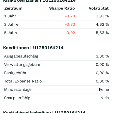
Risikokennzahlen LU1250164214
Zeitraum
Sharpe Ratio
Volatilität
1 Jahr
-0,78
3,93 %
3 Jahre
-0,33
4,62 %
5 Jahre
-0,92
5,63 %
Konditionen LU1250164214
Ausgabeaufschlag
3,00 %
Verwaltungsgebühr
0,00 %
Bankgebühr
0,00 %
Total Expense Ratio
0,00 %
Mindestanlage
Keine
Sparplanfähig
Nein
Kapitalgesellschaft zu LU1250164214