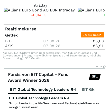
Intraday
5
-0,04
%
+0
Realtimekurse
Gettex
0 € pro Trade*
BID
07.08.26
88,03
ASK
07.08.26
88,91
*ab 500 EUR Ordervolumen über gettex, zzgl. marktüblicher Spreads und
Zuwendungen | ** zzgl. marktüblicher Spreads und Zuwendungen, mögliche
Steuern und ggf. SEC Gebühr
Anzeige
Fonds von BIT Capital - Fund
Award Winner 2026
BIT Global Technology Leaders R-I
BIT Global Fi
BIT Global Technology Leaders R-I
Schon heute in die KI-Gewinner und Technologieführer von
morgen investieren.