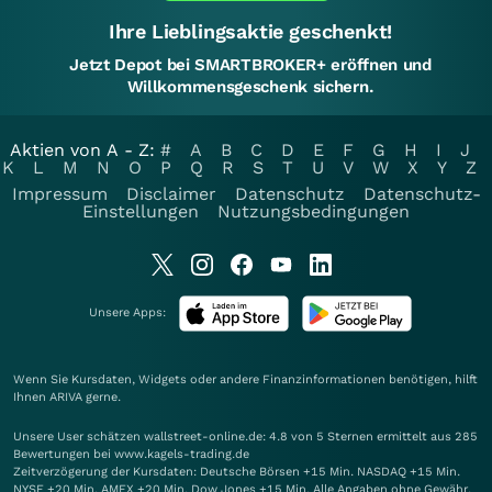
Ihre Lieblingsaktie geschenkt!
Jetzt Depot bei SMARTBROKER+ eröffnen und
Willkommensgeschenk sichern.
Aktien von A - Z:
#
A
B
C
D
E
F
G
H
I
J
K
L
M
N
O
P
Q
R
S
T
U
V
W
X
Y
Z
Impressum
Disclaimer
Datenschutz
Datenschutz-
Einstellungen
Nutzungsbedingungen
Unsere Apps:
Wenn Sie Kursdaten, Widgets oder andere Finanzinformationen benötigen, hilft
Ihnen
ARIVA
gerne.
Unsere User schätzen wallstreet-online.de: 4.8 von 5 Sternen ermittelt aus 285
Bewertungen bei www.kagels-trading.de
Zeitverzögerung der Kursdaten: Deutsche Börsen +15 Min. NASDAQ +15 Min.
NYSE +20 Min. AMEX +20 Min. Dow Jones +15 Min. Alle Angaben ohne Gewähr.