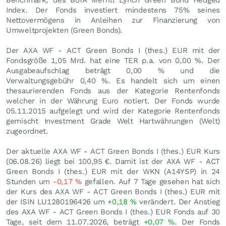
Benchmark, des BofA Merrill Lynch Green Bond Hedged
Index. Der Fonds investiert mindestens 75% seines
Nettovermögens in Anleihen zur Finanzierung von
Umweltprojekten (Green Bonds).
Der AXA WF - ACT Green Bonds I (thes.) EUR mit der
Fondsgröße 1,05 Mrd. hat eine TER p.a. von 0,00 %. Der
Ausgabeaufschlag beträgt 0,00 % und die
Verwaltungsgebühr 0,40 %. Es handelt sich um einen
thesaurierenden Fonds aus der Kategorie Rentenfonds
welcher in der Währung Euro notiert. Der Fonds wurde
05.11.2015 aufgelegt und wird der Kategorie Rentenfonds
gemischt Investment Grade Welt Hartwährungen (Welt)
zugeordnet.
Der aktuelle AXA WF - ACT Green Bonds I (thes.) EUR Kurs
(
06.08.26
) liegt bei 100,95
€
. Damit ist der AXA WF - ACT
Green Bonds I (thes.) EUR mit der WKN (A14YSP) in 24
Stunden um
-0,17
%
gefallen. Auf 7 Tage gesehen hat sich
der Kurs des AXA WF - ACT Green Bonds I (thes.) EUR mit
der ISIN LU1280196426 um
+0,18
%
verändert. Der Anstieg
des AXA WF - ACT Green Bonds I (thes.) EUR Fonds auf 30
Tage, seit dem 11.07.2026, beträgt
+0,07
%
. Der Fonds