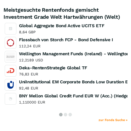
Meistgesuchte Rentenfonds gemischt
Investment Grade Welt Hartwährungen (Welt)
Global Aggregate Bond Active UCITS ETF
8,64
GBP
Flossbach von Storch FCP - Bond Defensive I
112,24
EUR
Wellington Management Funds (Ireland) - Wellington
12,2189
USD
Deka-RentenStrategie Global TF
76,83
EUR
UniInstitutional EM Corporate Bonds Low Duration E
92,48
EUR
BNY Mellon Global Credit Fund EUR W (Acc.) (Hedged
1,110000
EUR
zur Fonds Suche »