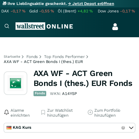
🎁 Ihre Lieblingsaktie geschenkt.
→ Jetzt Depot eröffnen
DAX
-0,17
%
Gold
-0,55
%
Öl (Brent)
+4,82
%
Dow Jones
-0,17
%
Fonds
Top Fonds Performer
Startseite
AXA WF - ACT Green Bonds I (thes.) EUR
AXA WF - ACT Green
Bonds I (thes.) EUR Fonds
Fonds
WKN:
A14YSP
Alarme
Zur Watchlist
Zum Portfolio
einrichten
hinzufügen
hinzufügen
KAG Kurs