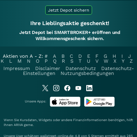
Jetzt Depot sichern
Ihre Lieblingsaktie geschenkt!
Jetzt Depot bei SMARTBROKER+ eröffnen und
Willkommensgeschenk sichern.
Aktien von A - Z:
#
A
B
C
D
E
F
G
H
I
J
K
L
M
N
O
P
Q
R
S
T
U
V
W
X
Y
Z
Impressum
Disclaimer
Datenschutz
Datenschutz-
Einstellungen
Nutzungsbedingungen
Unsere Apps:
Wenn Sie Kursdaten, Widgets oder andere Finanzinformationen benötigen, hilft
Ihnen
ARIVA
gerne.
Unsere User schätzen wallstreet-online.de: 4.8 von 5 Sternen ermittelt aus 285