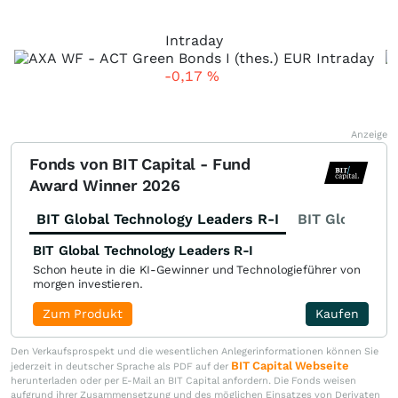
Intraday
-0,17
%
Anzeige
Fonds von BIT Capital - Fund
Award Winner 2026
BIT Global Technology Leaders R-I
BIT Global Fi
BIT Global Technology Leaders R-I
Schon heute in die KI-Gewinner und Technologieführer von
morgen investieren.
Zum Produkt
Kaufen
Den Verkaufsprospekt und die wesentlichen Anlegerinformationen können Sie
BIT Capital Webseite
jederzeit in deutscher Sprache als PDF auf der
herunterladen oder per E-Mail an BIT Capital anfordern. Die Fonds weisen
aufgrund ihrer Zusammensetzung und des möglichen Einsatzes von Derivaten