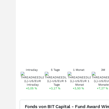
Intraday
5 Tage
1 Monat
3M
+0,05
%
+3,17
%
+3,50
%
+7,27
%
Fonds von BIT Capital - Fund Award Wi