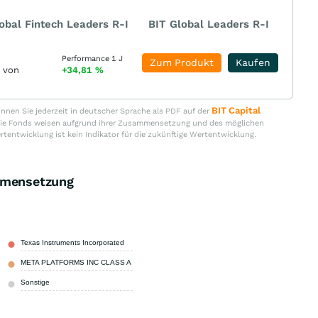
obal Fintech Leaders R-I
BIT Global Leaders R-I
Performance 1 J
Zum Produkt
Kaufen
r von
+34,81
%
BIT Capital
nen Sie jederzeit in deutscher Sprache als PDF auf der
. Die Fonds weisen aufgrund ihrer Zusammensetzung und des möglichen
ertentwicklung ist kein Indikator für die zukünftige Wertentwicklung.
mensetzung
Texas Instruments Incorporated
2,20 %
META PLATFORMS INC CLASS A
2,10 %
Sonstige
95,70 %