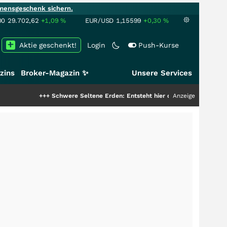
mensgeschenk sichern.
00
29.702,62
+1,09
%
EUR/USD
1,15599
+0,30
%
Aktie geschenkt!
Login
Push-Kurse
zins
Broker-Magazin ✨
Unsere Services
+++
Schwere Seltene Erden: Entsteht hier die nächste Milliardenstory?
Anzeige
++