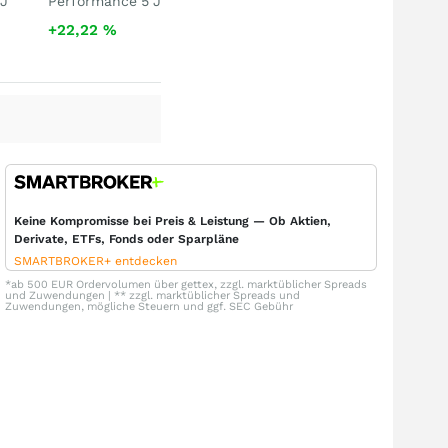
 J
Performance 5 J
+22,22
%
Keine Kompromisse bei Preis & Leistung — Ob Aktien,
Derivate, ETFs, Fonds oder Sparpläne
SMARTBROKER+ entdecken
*ab 500 EUR Ordervolumen über gettex, zzgl. marktüblicher Spreads
und Zuwendungen | ** zzgl. marktüblicher Spreads und
Zuwendungen, mögliche Steuern und ggf. SEC Gebühr