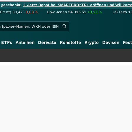
ie geschenkt.
→ Jetzt Depot bei SMARTBROKER+ eröffnen und Willkom
(Brent)
83,47
-0,08
%
Dow Jones
54.015,51
+0,21
%
US Tech 1
ETFs
Anleihen
Derivate
Rohstoffe
Krypto
Devisen
Fest