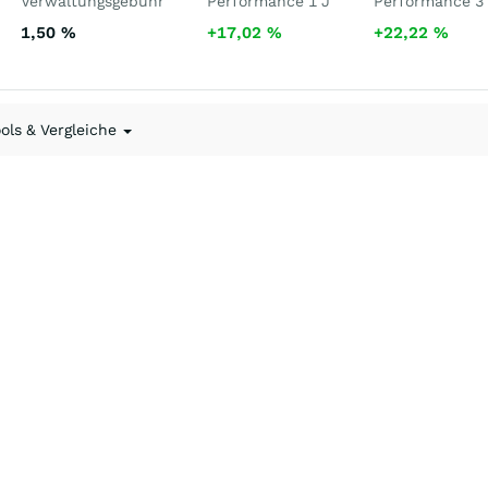
Verwaltungsgebühr
Performance 1 J
Performance 3
1,50
%
+17,02
%
+22,22
%
ools & Vergleiche