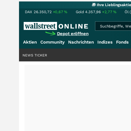
🎁 Ihre Lieblingsakt
DAX
26.350,72
+0,67
%
Gold
4.357,96
+2,77
%
Öl 
Depot eröffnen
Aktien
Community
Nachrichten
Indizes
Fonds
NEWS TICKER