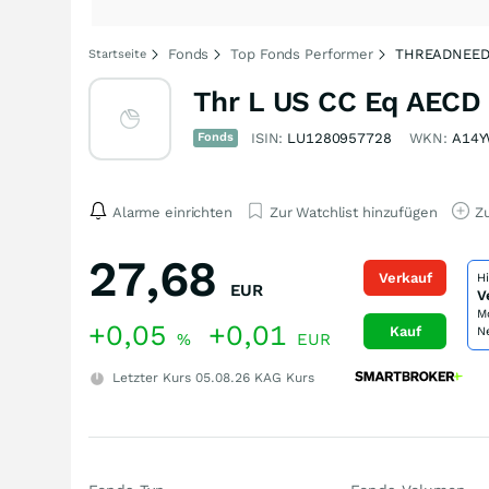
Fonds
Top Fonds Performer
THREADNEEDL
Startseite
Thr L US CC Eq AECD
Fonds
ISIN:
LU1280957728
WKN:
A14
Alarme einrichten
Zur Watchlist hinzufügen
Zu
27,68
Verkauf
H
EUR
V
M
+0,05
+0,01
Kauf
N
%
EUR
Letzter Kurs
05.08.26
KAG Kurs