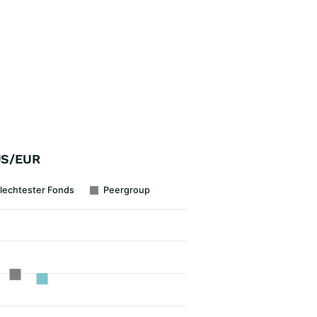
US/EUR
lechtester Fonds
Peergroup