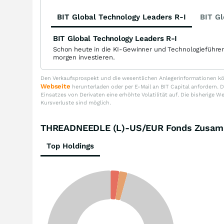
BIT Global Technology Leaders R-I
BIT Gl
BIT Global Technology Leaders R-I
Schon heute in die KI-Gewinner und Technologieführe
morgen investieren.
Den Verkaufsprospekt und die wesentlichen Anlegerinformationen kön
Webseite
herunterladen oder per E-Mail an BIT Capital anfordern
Einsatzes von Derivaten eine erhöhte Volatilität auf. Die bisherige W
Kursverluste sind möglich.
THREADNEEDLE (L)-US/EUR Fonds Zusam
Top Holdings