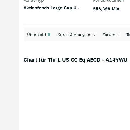
Fonds-Typ
Fonds-Volumen
Aktienfonds Large Cap USA
558,399 Mio.
Übersicht
Kurse & Analysen
Forum
T
Chart für Thr L US CC Eq AECD - A14YWU