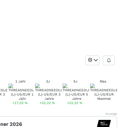
1 Jahr
3J
5J
Max
+17,02
%
+22,22
%
+22,22
%
Anzeige
nner 2026