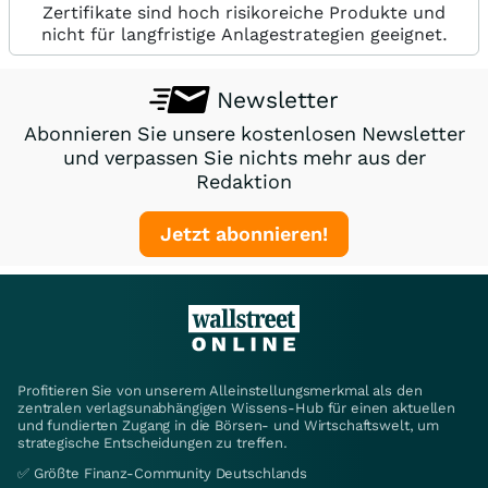
Zertifikate sind hoch risikoreiche Produkte und
nicht für langfristige Anlagestrategien geeignet.
Newsletter
Abonnieren Sie unsere kostenlosen Newsletter
und verpassen Sie nichts mehr aus der
Redaktion
Jetzt abonnieren!
Profitieren Sie von unserem Alleinstellungsmerkmal als den
zentralen verlagsunabhängigen Wissens-Hub für einen aktuellen
und fundierten Zugang in die Börsen- und Wirtschaftswelt, um
strategische Entscheidungen zu treffen.
✅ Größte Finanz-Community Deutschlands