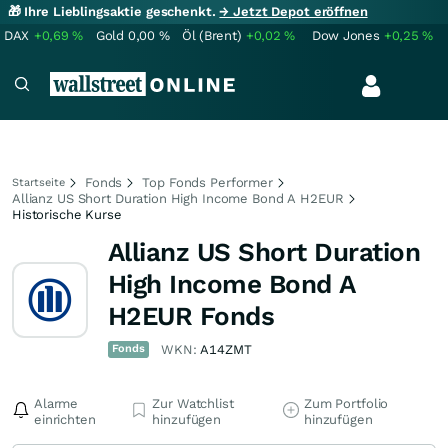
🎁 Ihre Lieblingsaktie geschenkt.
→ Jetzt Depot eröffnen
DAX
+0,69
%
Gold
0,00
%
Öl (Brent)
+0,02
%
Dow Jones
+0,25
%
Fonds
Top Fonds Performer
Startseite
Allianz US Short Duration High Income Bond A H2EUR
Historische Kurse
Allianz US Short Duration
High Income Bond A
H2EUR Fonds
Fonds
WKN:
A14ZMT
Alarme
Zur Watchlist
Zum Portfolio
einrichten
hinzufügen
hinzufügen