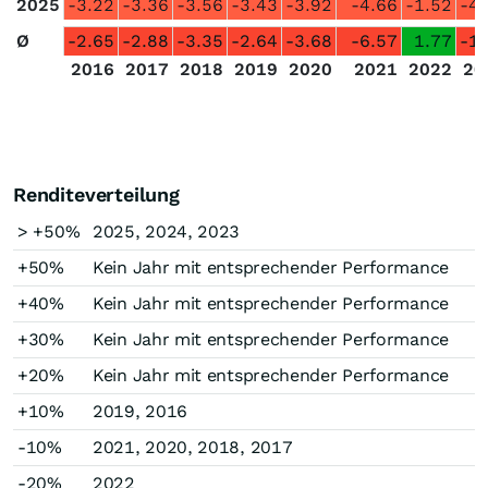
2025
-3.22
-3.36
-3.56
-3.43
-3.92
-4.66
-1.52
-4.
Ø
-2.65
-2.88
-3.35
-2.64
-3.68
-6.57
1.77
-1.
2016
2017
2018
2019
2020
2021
2022
20
Renditeverteilung
> +50%
2025, 2024, 2023
+50%
Kein Jahr mit entsprechender Performance
+40%
Kein Jahr mit entsprechender Performance
+30%
Kein Jahr mit entsprechender Performance
+20%
Kein Jahr mit entsprechender Performance
+10%
2019, 2016
-10%
2021, 2020, 2018, 2017
-20%
2022