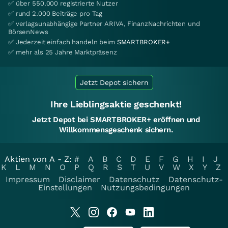
✅ über 550.000 registrierte Nutzer
✅ rund 2.000 Beiträge pro Tag
✅ verlagsunabhängige Partner ARIVA, FinanzNachrichten und
BörsenNews
✅ Jederzeit einfach handeln beim
SMARTBROKER+
✅ mehr als 25 Jahre Marktpräsenz
Jetzt Depot sichern
Ihre Lieblingsaktie geschenkt!
Jetzt Depot bei SMARTBROKER+ eröffnen und
Willkommensgeschenk sichern.
Aktien von A - Z:
#
A
B
C
D
E
F
G
H
I
J
K
L
M
N
O
P
Q
R
S
T
U
V
W
X
Y
Z
Impressum
Disclaimer
Datenschutz
Datenschutz-
Einstellungen
Nutzungsbedingungen