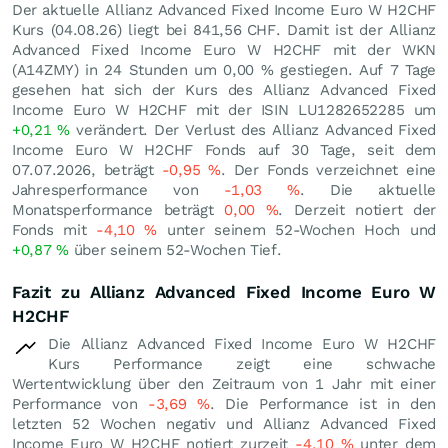
Der aktuelle Allianz Advanced Fixed Income Euro W H2CHF
Kurs (
04.08.26
) liegt bei 841,56
CHF
. Damit ist der Allianz
Advanced Fixed Income Euro W H2CHF mit der WKN
(A14ZMY) in 24 Stunden um
0,00
%
gestiegen. Auf 7 Tage
gesehen hat sich der Kurs des Allianz Advanced Fixed
Income Euro W H2CHF mit der ISIN LU1282652285 um
+0,21
%
verändert. Der Verlust des Allianz Advanced Fixed
Income Euro W H2CHF Fonds auf 30 Tage, seit dem
07.07.2026, beträgt
-0,95
%
. Der Fonds verzeichnet eine
Jahresperformance von
-1,03
%
. Die aktuelle
Monatsperformance beträgt
0,00
%
. Derzeit notiert der
Fonds mit
-4,10
%
unter seinem 52-Wochen Hoch und
+0,87
%
über seinem 52-Wochen Tief.
Fazit zu Allianz Advanced Fixed Income Euro W
H2CHF
Die Allianz Advanced Fixed Income Euro W H2CHF
Kurs Performance zeigt eine schwache
Wertentwicklung über den Zeitraum von 1 Jahr mit einer
Performance von
-3,69
%
. Die Performance ist in den
letzten 52 Wochen negativ und Allianz Advanced Fixed
Income Euro W H2CHF notiert zurzeit
-4,10
%
unter dem