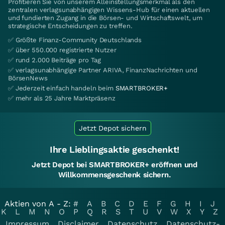
Profitieren Sie von unserem Alleinstellungsmerkmal als den
zentralen verlagsunabhängigen Wissens-Hub für einen aktuellen
und fundierten Zugang in die Börsen- und Wirtschaftswelt, um
strategische Entscheidungen zu treffen.
✅ Größte Finanz-Community Deutschlands
✅ über 550.000 registrierte Nutzer
✅ rund 2.000 Beiträge pro Tag
✅ verlagsunabhängige Partner ARIVA, FinanzNachrichten und
BörsenNews
✅ Jederzeit einfach handeln beim
SMARTBROKER+
✅ mehr als 25 Jahre Marktpräsenz
Jetzt Depot sichern
Ihre Lieblingsaktie geschenkt!
Jetzt Depot bei SMARTBROKER+ eröffnen und
Willkommensgeschenk sichern.
Aktien von A - Z:
#
A
B
C
D
E
F
G
H
I
J
K
L
M
N
O
P
Q
R
S
T
U
V
W
X
Y
Z
Impressum
Disclaimer
Datenschutz
Datenschutz-