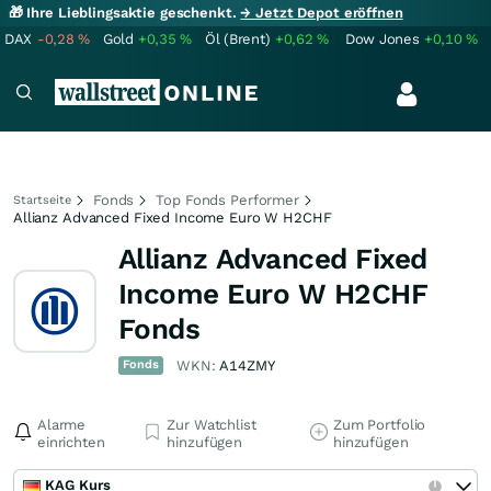
🎁 Ihre Lieblingsaktie geschenkt.
→ Jetzt Depot eröffnen
DAX
-0,28
%
Gold
+0,35
%
Öl (Brent)
+0,62
%
Dow Jones
+0,10
%
Fonds
Top Fonds Performer
Startseite
Allianz Advanced Fixed Income Euro W H2CHF
Allianz Advanced Fixed
Income Euro W H2CHF
Fonds
Fonds
WKN:
A14ZMY
Alarme
Zur Watchlist
Zum Portfolio
einrichten
hinzufügen
hinzufügen
KAG Kurs