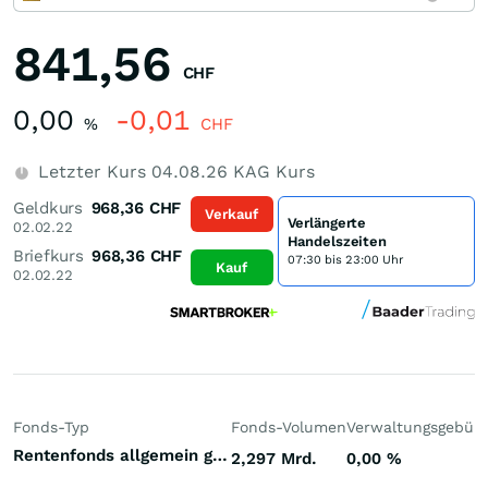
841,56
CHF
0,00
-0,01
%
CHF
Letzter Kurs
04.08.26
KAG Kurs
Geldkurs
968,36
CHF
Verkauf
Verlängerte
02.02.22
Handelszeiten
Briefkurs
968,36
CHF
07:30 bis 23:00 Uhr
Kauf
02.02.22
Fonds-Typ
Fonds-Volumen
Verwaltungsgebüh
Rentenfonds allgemein gemischte Laufzeiten Euroland Euro
2,297 Mrd.
0,00
%