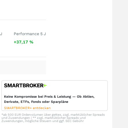
 J
Performance 5 J
+37,17
%
Keine Kompromisse bei Preis & Leistung — Ob Aktien,
Derivate, ETFs, Fonds oder Sparpläne
SMARTBROKER+ entdecken
*ab 500 EUR Ordervolumen über gettex, zzgl. marktüblicher Spreads
und Zuwendungen | ** zzgl. marktüblicher Spreads und
Zuwendungen, mögliche Steuern und ggf. SEC Gebühr