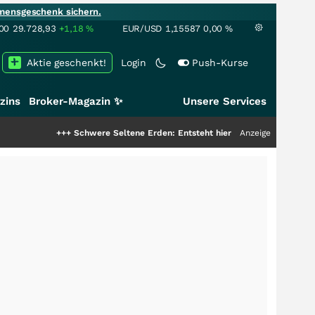
mensgeschenk sichern.
00
29.728,93
+1,18
%
EUR/USD
1,15587
0,00
%
Aktie geschenkt!
Login
Push-Kurse
zins
Broker-Magazin ✨
Unsere Services
+++
Schwere Seltene Erden: Entsteht hier die nächste Milliardenstory?
Anzeige
++