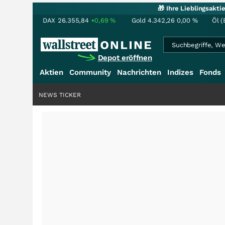
🎁 Ihre Lieblingsakt
DAX
26.355,84
+0,69
%
Gold
4.342,26
0,00
%
Öl (
Depot eröffnen
Aktien
Community
Nachrichten
Indizes
Fonds
NEWS TICKER