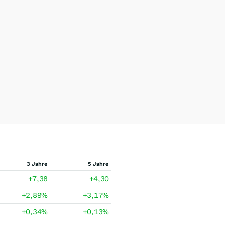
3 Jahre
5 Jahre
+7,38
+4,30
+2,89
%
+3,17
%
+0,34
%
+0,13
%