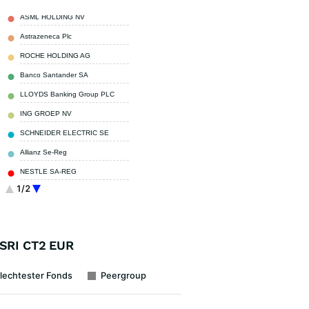
ASML HOLDING NV
6,06 %
Astrazeneca Plc
3,69 %
ROCHE HOLDING AG
3,45 %
Banco Santander SA
3,29 %
LLOYDS Banking Group PLC
2,83 %
ING GROEP NV
2,54 %
SCHNEIDER ELECTRIC SE
2,52 %
Allianz Se-Reg
2,45 %
NESTLE SA-REG
2,20 %
1/2
STMICROELECTRONICS NV
2,14 %
Sonstige
68,83 %
 SRI CT2 EUR
lechtester Fonds
Peergroup