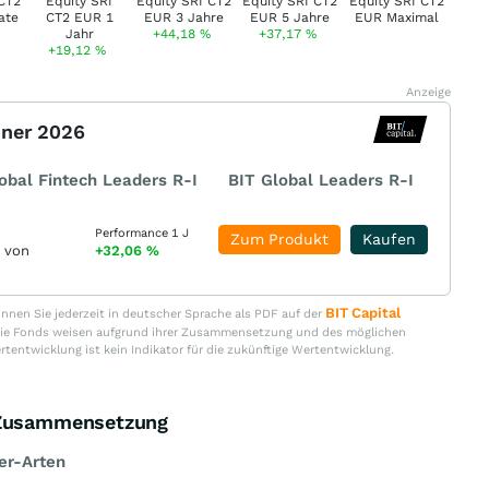
+44,18
%
+37,17
%
+19,12
%
Anzeige
nner 2026
obal Fintech Leaders R-I
BIT Global Leaders R-I
Performance 1 J
Zum Produkt
Kaufen
r von
+32,06
%
BIT Capital
nen Sie jederzeit in deutscher Sprache als PDF auf der
. Die Fonds weisen aufgrund ihrer Zusammensetzung und des möglichen
ertentwicklung ist kein Indikator für die zukünftige Wertentwicklung.
s Zusammensetzung
er-Arten