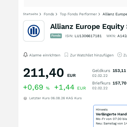
Fonds
Top Fonds Performer
Allianz Europ
Startseite
Allianz Europe Equit
Fonds
ISIN:
LU1306617181
WKN:
A142
Alarme einrichten
Zur Watchlist hinzufügen
Zu
211,40
Geldkurs
153,11
EUR
02.02.22
Briefkurs
157,70
+0,69
+1,44
%
EUR
02.02.22
Letzter Kurs
06.08.26
KAG Kurs
Hinweis
Verlängerte Hand
Mo-Fr von
07:30 bi
Neu: Samstag von 14