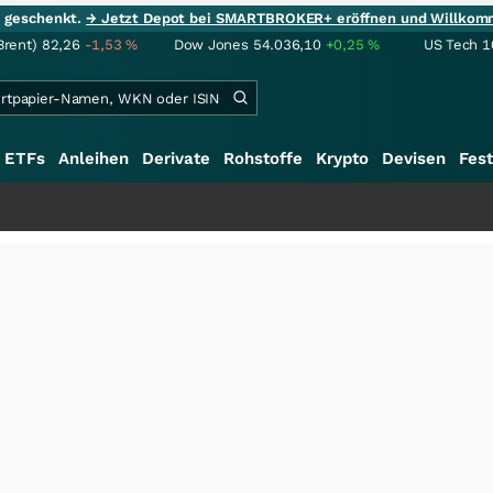
ie geschenkt.
→ Jetzt Depot bei SMARTBROKER+ eröffnen und Willkom
Brent)
82,26
-1,53
%
Dow Jones
54.036,10
+0,25
%
US Tech 1
ETFs
Anleihen
Derivate
Rohstoffe
Krypto
Devisen
Fest