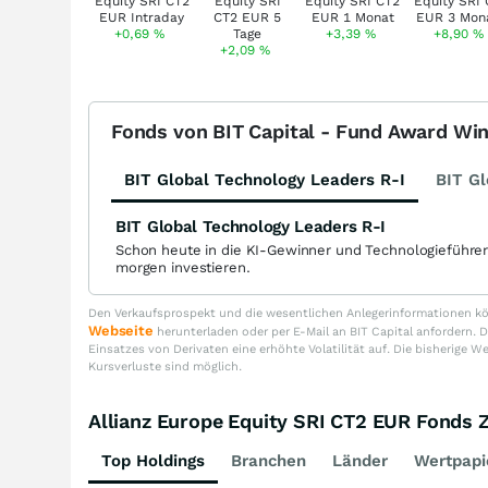
+0,69
%
+3,39
%
+8,90
%
+2,09
%
Fonds von BIT Capital - Fund Award Wi
BIT Global Technology Leaders R-I
BIT Gl
BIT Global Technology Leaders R-I
Schon heute in die KI-Gewinner und Technologieführe
morgen investieren.
Den Verkaufsprospekt und die wesentlichen Anlegerinformationen kön
Webseite
herunterladen oder per E-Mail an BIT Capital anfordern
Einsatzes von Derivaten eine erhöhte Volatilität auf. Die bisherige W
Kursverluste sind möglich.
Allianz Europe Equity SRI CT2 EUR Fond
Top Holdings
Branchen
Länder
Wertpapi