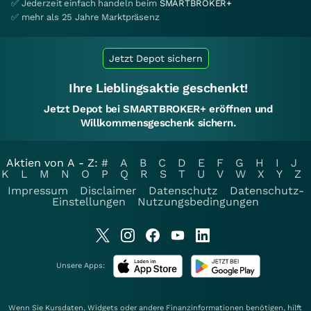
✅ Jederzeit einfach handeln beim
SMARTBROKER+
✅ mehr als 25 Jahre Marktpräsenz
Jetzt Depot sichern
Ihre Lieblingsaktie geschenkt!
Jetzt Depot bei SMARTBROKER+ eröffnen und
Willkommensgeschenk sichern.
Aktien von A - Z:
#
A
B
C
D
E
F
G
H
I
J
K
L
M
N
O
P
Q
R
S
T
U
V
W
X
Y
Z
Impressum
Disclaimer
Datenschutz
Datenschutz-
Einstellungen
Nutzungsbedingungen
Unsere Apps:
Wenn Sie Kursdaten, Widgets oder andere Finanzinformationen benötigen, hilft