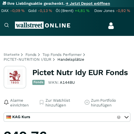
🎁 Ihre Lieblingsaktie geschenkt.
→ Jetzt Depot eröffnen
DAX
-0,09
%
Gold
-0,13
%
Öl (Brent)
+4,81
%
Dow Jones
-0,92
%
Fonds
Top Fonds Performer
Startseite
PICTET-NUTRITION I/EUR
Handelsplätze
Pictet Nutr Idy EUR Fonds
Fonds
WKN:
A144BU
Alarme
Zur Watchlist
Zum Portfolio
einrichten
hinzufügen
hinzufügen
KAG Kurs