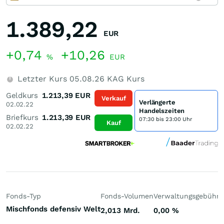
1.389,22
EUR
+0,74
+10,26
%
EUR
Letzter Kurs
05.08.26
KAG Kurs
Geldkurs
1.213,39
EUR
Verkauf
Verlängerte
02.02.22
Handelszeiten
Briefkurs
1.213,39
EUR
07:30 bis 23:00 Uhr
Kauf
02.02.22
Fonds-Typ
Fonds-Volumen
Verwaltungsgebühr
P
Mischfonds defensiv Welt
2,013 Mrd.
0,00
%