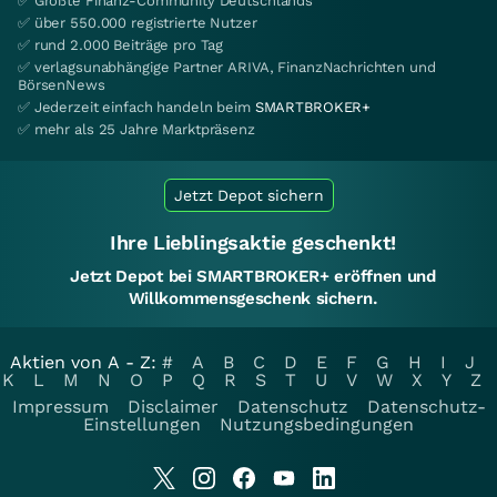
✅ Größte Finanz-Community Deutschlands
✅ über 550.000 registrierte Nutzer
✅ rund 2.000 Beiträge pro Tag
✅ verlagsunabhängige Partner ARIVA, FinanzNachrichten und
BörsenNews
✅ Jederzeit einfach handeln beim
SMARTBROKER+
✅ mehr als 25 Jahre Marktpräsenz
Jetzt Depot sichern
Ihre Lieblingsaktie geschenkt!
Jetzt Depot bei SMARTBROKER+ eröffnen und
Willkommensgeschenk sichern.
Aktien von A - Z:
#
A
B
C
D
E
F
G
H
I
J
K
L
M
N
O
P
Q
R
S
T
U
V
W
X
Y
Z
Impressum
Disclaimer
Datenschutz
Datenschutz-
Einstellungen
Nutzungsbedingungen