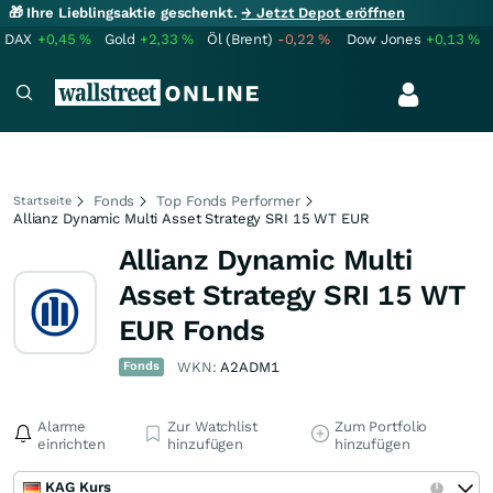
🎁 Ihre Lieblingsaktie geschenkt.
→ Jetzt Depot eröffnen
DAX
+0,45
%
Gold
+2,33
%
Öl (Brent)
-0,22
%
Dow Jones
+0,13
%
Fonds
Top Fonds Performer
Startseite
Allianz Dynamic Multi Asset Strategy SRI 15 WT EUR
Allianz Dynamic Multi
Asset Strategy SRI 15 WT
EUR Fonds
Fonds
WKN:
A2ADM1
Alarme
Zur Watchlist
Zum Portfolio
einrichten
hinzufügen
hinzufügen
KAG Kurs