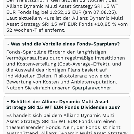
Der Tiefststand, in den letzten 52 Wochen, des
Allianz Dynamic Multi Asset Strategy SRI 15 WT
EUR Fonds lag bei 1.252,12
EUR
(am
07.08.25
).
Laut aktuellem Kurs ist der Allianz Dynamic Multi
Asset Strategy SRI 15 WT EUR Fonds +10,95
%
vom
52 Wochen-Tief entfernt.
Was sind die Vorteile eines Fonds-Sparplans?
Fonds-Sparpläne fördern den langfristigen
Vermögensaufbau durch regelmäßige Investitionen
und Kostenverteilung (Cost-Average-Effekt), und
die Auswahl des richtigen Plans basiert auf
individuellen Zielen, Risikotoleranz sowie der
Bewertung von Kosten und Anbieterreputation.
Nutzen Sie einfach unseren
Sparplanrechner
.
Schüttet der Allianz Dynamic Multi Asset
Strategy SRI 15 WT EUR Fonds Dividenden aus?
Es handelt sich bei dem Allianz Dynamic Multi
Asset Strategy SRI 15 WT EUR Fonds um einen
thesaurierenden Fonds. Nein, der Fonds ist nicht
ausschüttend. Allianz Dynamic Multi Asset Strategy