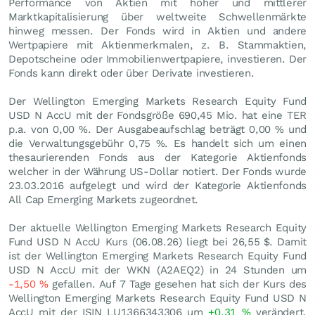
Performance von Aktien mit hoher und mittlerer
Marktkapitalisierung über weltweite Schwellenmärkte
hinweg messen. Der Fonds wird in Aktien und andere
Wertpapiere mit Aktienmerkmalen, z. B. Stammaktien,
Depotscheine oder Immobilienwertpapiere, investieren. Der
Fonds kann direkt oder über Derivate investieren.
Der Wellington Emerging Markets Research Equity Fund
USD N AccU mit der Fondsgröße 690,45 Mio. hat eine TER
p.a. von 0,00 %. Der Ausgabeaufschlag beträgt 0,00 % und
die Verwaltungsgebühr 0,75 %. Es handelt sich um einen
thesaurierenden Fonds aus der Kategorie Aktienfonds
welcher in der Währung US-Dollar notiert. Der Fonds wurde
23.03.2016 aufgelegt und wird der Kategorie Aktienfonds
All Cap Emerging Markets zugeordnet.
Der aktuelle Wellington Emerging Markets Research Equity
Fund USD N AccU Kurs (
06.08.26
) liegt bei 26,55
$
. Damit
ist der Wellington Emerging Markets Research Equity Fund
USD N AccU mit der WKN (A2AEQ2) in 24 Stunden um
-1,50
%
gefallen. Auf 7 Tage gesehen hat sich der Kurs des
Wellington Emerging Markets Research Equity Fund USD N
AccU mit der ISIN LU1366343306 um
+0,31
%
verändert.