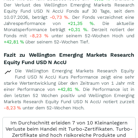
Der Verlust des Wellington Emerging Markets Research
Equity Fund USD N AccU Fonds auf 30 Tage, seit dem
10.07.2026, beträgt
-0,73
%
. Der Fonds verzeichnet eine
Jahresperformance von
+21,35
%
. Die aktuelle
Monatsperformance beträgt
+0,31
%
. Derzeit notiert der
Fonds mit
-8,23
%
unter seinem 52-Wochen Hoch und
+42,81
%
über seinem 52-Wochen Tief.
Fazit zu Wellington Emerging Markets Research
Equity Fund USD N AccU
Die Wellington Emerging Markets Research Equity
Fund USD N AccU Kurs Performance zeigt eine sehr
starke Wertentwicklung über den Zeitraum von 1 Jahr mit
einer Performance von
+42,81
%
. Die Performance ist in
den letzten 52 Wochen positiv und Wellington Emerging
Markets Research Equity Fund USD N AccU notiert zurzeit
-8,23
%
unter dem 52-Wochen Hoch.
Im Durchschnitt erleiden 7 von 10 Kleinanlegern
Verluste beim Handel mit Turbo-Zertifikaten. Turbo-
Zertifikate sind hoch risikoreiche Produkte und