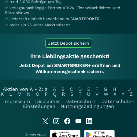
✅ rund 2.000 Beiträge pro Tag
✅ verlagsunabhängige Partner ARIVA, FinanzNachrichten und
BörsenNews
✅ Jederzeit einfach handeln beim
SMARTBROKER+
✅ mehr als 25 Jahre Marktpräsenz
Jetzt Depot sichern
Ihre Lieblingsaktie geschenkt!
Jetzt Depot bei SMARTBROKER+ eröffnen und
Willkommensgeschenk sichern.
Aktien von A - Z:
#
A
B
C
D
E
F
G
H
I
J
K
L
M
N
O
P
Q
R
S
T
U
V
W
X
Y
Z
Impressum
Disclaimer
Datenschutz
Datenschutz-
Einstellungen
Nutzungsbedingungen
Unsere Apps: