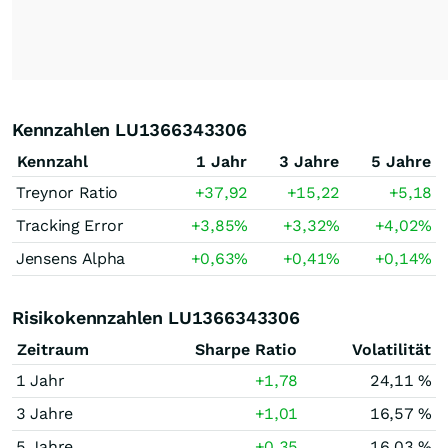
Kennzahlen LU1366343306
Kennzahl
1 Jahr
3 Jahre
5 Jahre
Treynor Ratio
+37,92
+15,22
+5,18
Tracking Error
+3,85
%
+3,32
%
+4,02
%
Jensens Alpha
+0,63
%
+0,41
%
+0,14
%
Risikokennzahlen LU1366343306
Zeitraum
Sharpe Ratio
Volatilität
1 Jahr
+1,78
24,11 %
3 Jahre
+1,01
16,57 %
5 Jahre
+0,35
16,03 %