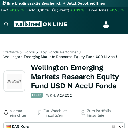
🎁 Ihre Lieblingsaktie geschenkt.
→ Jetzt Depot eröffnen
DAX
+0,69
%
Gold
0,00
%
Öl (Brent)
+0,02
%
Dow Jones
+0,25
%
Fonds
Top Fonds Performer
Startseite
Wellington Emerging Markets Research Equity Fund USD N AccU
Wellington Emerging
Markets Research Equity
Fund USD N AccU Fonds
Fonds
WKN:
A2AEQ2
Alarme
Zur Watchlist
Zum Portfolio
einrichten
hinzufügen
hinzufügen
KAG Kurs