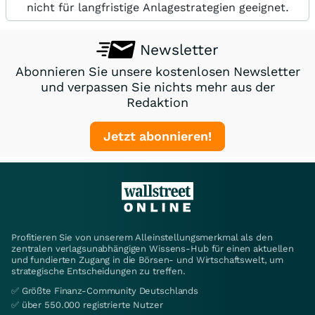
nicht für langfristige Anlagestrategien geeignet.
Newsletter
Abonnieren Sie unsere kostenlosen Newsletter
und verpassen Sie nichts mehr aus der
Redaktion
Jetzt abonnieren!
Profitieren Sie von unserem Alleinstellungsmerkmal als den
zentralen verlagsunabhängigen Wissens-Hub für einen aktuellen
und fundierten Zugang in die Börsen- und Wirtschaftswelt, um
strategische Entscheidungen zu treffen.
✅ Größte Finanz-Community Deutschlands
✅ über 550.000 registrierte Nutzer