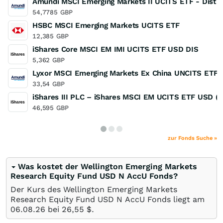
Amundi MSCI Emerging Markets II UCITS ETF - Dist
54,7785
GBP
HSBC MSCI Emerging Markets UCITS ETF
12,385
GBP
iShares Core MSCI EM IMI UCITS ETF USD DIS
5,362
GBP
Lyxor MSCI Emerging Markets Ex China UNCITS ETF
33,54
GBP
iShares III PLC – iShares MSCI EM UCITS ETF USD (A
46,595
GBP
zur Fonds Suche »
Was kostet der Wellington Emerging Markets
Research Equity Fund USD N AccU Fonds?
Der Kurs des Wellington Emerging Markets
Research Equity Fund USD N AccU Fonds liegt am
06.08.26
bei 26,55
$
.