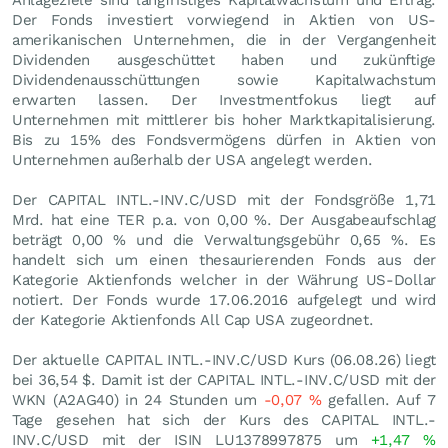
Anlageziele sind langfristiges Kapitalwachstum und Ertrag.
Der Fonds investiert vorwiegend in Aktien von US-
amerikanischen Unternehmen, die in der Vergangenheit
Dividenden ausgeschüttet haben und zukünftige
Dividendenausschüttungen sowie Kapitalwachstum
erwarten lassen. Der Investmentfokus liegt auf
Unternehmen mit mittlerer bis hoher Marktkapitalisierung.
Bis zu 15% des Fondsvermögens dürfen in Aktien von
Unternehmen außerhalb der USA angelegt werden.
Der CAPITAL INTL.-INV.C/USD mit der Fondsgröße 1,71
Mrd. hat eine TER p.a. von 0,00 %. Der Ausgabeaufschlag
beträgt 0,00 % und die Verwaltungsgebühr 0,65 %. Es
handelt sich um einen thesaurierenden Fonds aus der
Kategorie Aktienfonds welcher in der Währung US-Dollar
notiert. Der Fonds wurde 17.06.2016 aufgelegt und wird
der Kategorie Aktienfonds All Cap USA zugeordnet.
Der aktuelle CAPITAL INTL.-INV.C/USD Kurs (
06.08.26
) liegt
bei 36,54
$
. Damit ist der CAPITAL INTL.-INV.C/USD mit der
WKN (A2AG40) in 24 Stunden um
-0,07
%
gefallen. Auf 7
Tage gesehen hat sich der Kurs des CAPITAL INTL.-
INV.C/USD mit der ISIN LU1378997875 um
+1,47
%