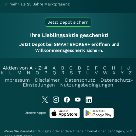
✅ mehr als 25 Jahre Marktpräsenz
Jetzt Depot sichern
Ihre Lieblingsaktie geschenkt!
Jetzt Depot bei SMARTBROKER+ eröffnen und
Willkommensgeschenk sichern.
Aktien von A - Z:
#
A
B
C
D
E
F
G
H
I
J
K
L
M
N
O
P
Q
R
S
T
U
V
W
X
Y
Z
Impressum
Disclaimer
Datenschutz
Datenschutz-
Einstellungen
Nutzungsbedingungen
Unsere Apps:
Wenn Sie Kursdaten, Widgets oder andere Finanzinformationen benötigen, hilft