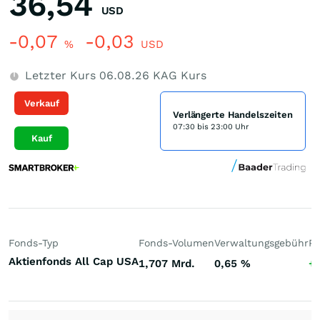
36,54
USD
-0,07
-0,03
%
USD
Letzter Kurs
06.08.26
KAG Kurs
Verkauf
Verlängerte Handelszeiten
07:30 bis 23:00 Uhr
Kauf
Fonds-Typ
Fonds-Volumen
Verwaltungsgebühr
Pe
Aktienfonds All Cap USA
1,707 Mrd.
0,65
%
+