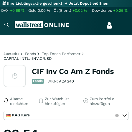
🎁 Ihre Lieblingsaktie geschenkt.
→ Jetzt Depot eröffnen
DAX
+0,69
%
Gold
0,00
%
Öl (Brent)
+0,02
%
Dow Jones
+0,25
%
Fonds
Top Fonds Performer
Startseite
CAPITAL INTL.-INV.C/USD
CIF Inv Co Am Z Fonds
Fonds
WKN:
A2AG40
Alarme
Zur Watchlist
Zum Portfolio
einrichten
hinzufügen
hinzufügen
KAG Kurs