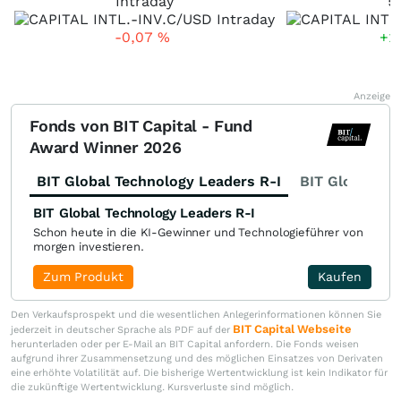
Intraday
5
-0,07
%
+1
Anzeige
Fonds von BIT Capital - Fund
Award Winner 2026
BIT Global Technology Leaders R-I
BIT Global Fi
BIT Global Technology Leaders R-I
Schon heute in die KI-Gewinner und Technologieführer von
morgen investieren.
Zum Produkt
Kaufen
Den Verkaufsprospekt und die wesentlichen Anlegerinformationen können Sie
BIT Capital Webseite
jederzeit in deutscher Sprache als PDF auf der
herunterladen oder per E-Mail an BIT Capital anfordern. Die Fonds weisen
aufgrund ihrer Zusammensetzung und des möglichen Einsatzes von Derivaten
eine erhöhte Volatilität auf. Die bisherige Wertentwicklung ist kein Indikator für
die zukünftige Wertentwicklung. Kursverluste sind möglich.