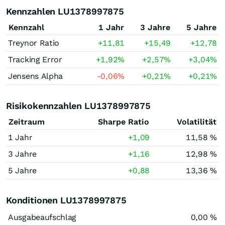
Kennzahlen LU1378997875
Kennzahl
1 Jahr
3 Jahre
5 Jahre
Treynor Ratio
+11,81
+15,49
+12,78
Tracking Error
+1,92
%
+2,57
%
+3,04
%
Jensens Alpha
-0,06
%
+0,21
%
+0,21
%
Risikokennzahlen LU1378997875
Zeitraum
Sharpe Ratio
Volatilität
1 Jahr
+1,09
11,58 %
3 Jahre
+1,16
12,98 %
5 Jahre
+0,88
13,36 %
Konditionen LU1378997875
Ausgabeaufschlag
0,00 %