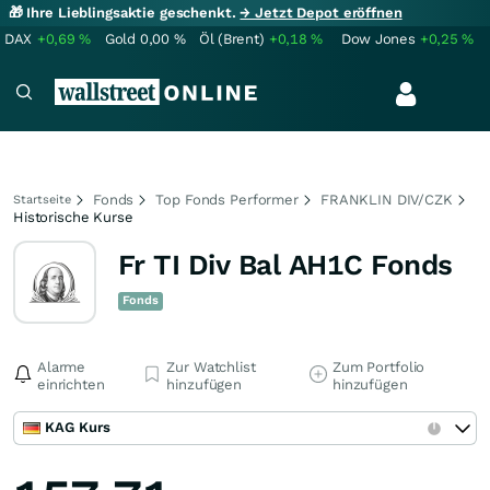
🎁 Ihre Lieblingsaktie geschenkt.
→ Jetzt Depot eröffnen
DAX
+0,69
%
Gold
0,00
%
Öl (Brent)
+0,18
%
Dow Jones
+0,25
%
Fonds
Top Fonds Performer
FRANKLIN DIV/CZK
Startseite
Historische Kurse
Fr TI Div Bal AH1C Fonds
Fonds
Alarme
Zur Watchlist
Zum Portfolio
einrichten
hinzufügen
hinzufügen
KAG Kurs