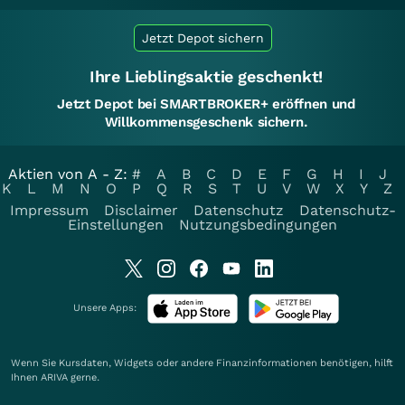
Jetzt Depot sichern
Ihre Lieblingsaktie geschenkt!
Jetzt Depot bei SMARTBROKER+ eröffnen und
Willkommensgeschenk sichern.
Aktien von A - Z:
#
A
B
C
D
E
F
G
H
I
J
K
L
M
N
O
P
Q
R
S
T
U
V
W
X
Y
Z
Impressum
Disclaimer
Datenschutz
Datenschutz-
Einstellungen
Nutzungsbedingungen
Unsere Apps:
Wenn Sie Kursdaten, Widgets oder andere Finanzinformationen benötigen, hilft
Ihnen
ARIVA
gerne.