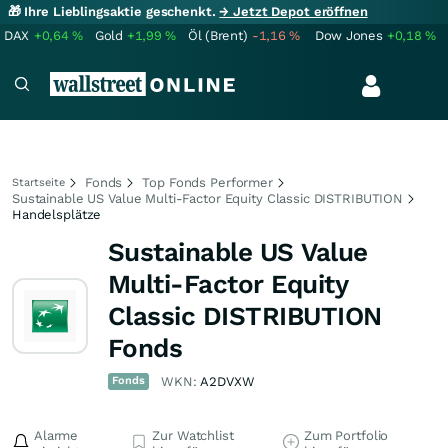
🎁 Ihre Lieblingsaktie geschenkt.
→ Jetzt Depot eröffnen
DAX
+0,64
%
Gold
+1,99
%
Öl (Brent)
-1,16
%
Dow Jones
+0,18
%
Fonds
Top Fonds Performer
Startseite
Sustainable US Value Multi-Factor Equity Classic DISTRIBUTION
Handelsplätze
Sustainable US Value
Multi-Factor Equity
Classic DISTRIBUTION
Fonds
Fonds
WKN:
A2DVXW
Alarme
Zur Watchlist
Zum Portfolio