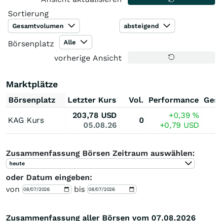
Sortierung
Gesamtvolumen
absteigend
Alle
Börsenplatz
vorherige Ansicht
Marktplätze
Börsenplatz
Letzter Kurs
Vol.
Performance
Ges
203,78
USD
+0,39
%
KAG Kurs
0
05.08.26
+0,79
USD
Zusammenfassung Börsen Zeitraum auswählen:
heute
oder Datum eingeben:
von
bis
Zusammenfassung aller Börsen vom 07.08.2026