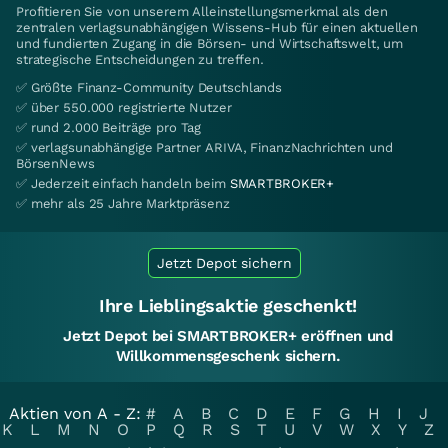
Profitieren Sie von unserem Alleinstellungsmerkmal als den
zentralen verlagsunabhängigen Wissens-Hub für einen aktuellen
und fundierten Zugang in die Börsen- und Wirtschaftswelt, um
strategische Entscheidungen zu treffen.
✅ Größte Finanz-Community Deutschlands
✅ über 550.000 registrierte Nutzer
✅ rund 2.000 Beiträge pro Tag
✅ verlagsunabhängige Partner ARIVA, FinanzNachrichten und
BörsenNews
✅ Jederzeit einfach handeln beim
SMARTBROKER+
✅ mehr als 25 Jahre Marktpräsenz
Jetzt Depot sichern
Ihre Lieblingsaktie geschenkt!
Jetzt Depot bei SMARTBROKER+ eröffnen und
Willkommensgeschenk sichern.
Aktien von A - Z:
#
A
B
C
D
E
F
G
H
I
J
K
L
M
N
O
P
Q
R
S
T
U
V
W
X
Y
Z