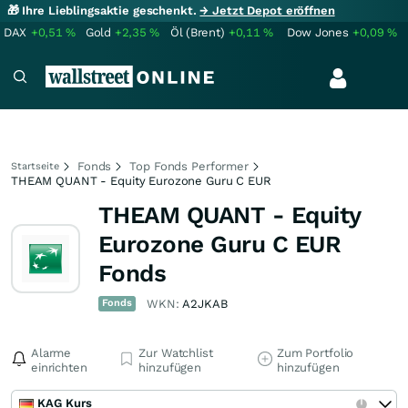
🎁 Ihre Lieblingsaktie geschenkt.
→ Jetzt Depot eröffnen
DAX
+0,51
%
Gold
+2,35
%
Öl (Brent)
+0,11
%
Dow Jones
+0,09
%
Fonds
Top Fonds Performer
Startseite
THEAM QUANT - Equity Eurozone Guru C EUR
THEAM QUANT - Equity
Eurozone Guru C EUR
Fonds
Fonds
WKN:
A2JKAB
Alarme
Zur Watchlist
Zum Portfolio
einrichten
hinzufügen
hinzufügen
KAG Kurs