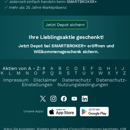
✅ Jederzeit einfach handeln beim
SMARTBROKER+
✅ mehr als 25 Jahre Marktpräsenz
Jetzt Depot sichern
Ihre Lieblingsaktie geschenkt!
Jetzt Depot bei SMARTBROKER+ eröffnen und
Willkommensgeschenk sichern.
Aktien von A - Z:
#
A
B
C
D
E
F
G
H
I
J
K
L
M
N
O
P
Q
R
S
T
U
V
W
X
Y
Z
Impressum
Disclaimer
Datenschutz
Datenschutz-
Einstellungen
Nutzungsbedingungen
Unsere Apps:
Wenn Sie Kursdaten, Widgets oder andere Finanzinformationen benötigen, hilft