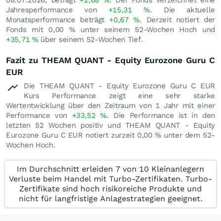
08.07.2026, beträgt
+2,68
%
. Der Fonds verzeichnet eine
Jahresperformance von
+15,31
%
. Die aktuelle
Monatsperformance beträgt
+0,67
%
. Derzeit notiert der
Fonds mit
0,00
%
unter seinem 52-Wochen Hoch und
+35,71
%
über seinem 52-Wochen Tief.
Fazit zu THEAM QUANT - Equity Eurozone Guru C
EUR
Die THEAM QUANT - Equity Eurozone Guru C EUR
Kurs Performance zeigt eine sehr starke
Wertentwicklung über den Zeitraum von 1 Jahr mit einer
Performance von
+33,52
%
. Die Performance ist in den
letzten 52 Wochen positiv und THEAM QUANT - Equity
Eurozone Guru C EUR notiert zurzeit
0,00
%
unter dem 52-
Wochen Hoch.
Im Durchschnitt erleiden 7 von 10 Kleinanlegern
Verluste beim Handel mit Turbo-Zertifikaten. Turbo-
Zertifikate sind hoch risikoreiche Produkte und
nicht für langfristige Anlagestrategien geeignet.