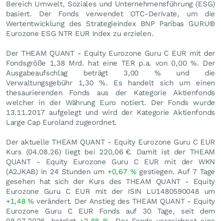
Bereich Umwelt, Soziales und Unternehmensführung (ESG)
basiert. Der Fonds verwendet OTC-Derivate, um die
Wertentwicklung des Strategieindex BNP Paribas GURU®
Eurozone ESG NTR EUR Index zu erzielen.
Der THEAM QUANT - Equity Eurozone Guru C EUR mit der
Fondsgröße 1,38 Mrd. hat eine TER p.a. von 0,00 %. Der
Ausgabeaufschlag beträgt 3,00 % und die
Verwaltungsgebühr 1,30 %. Es handelt sich um einen
thesaurierenden Fonds aus der Kategorie Aktienfonds
welcher in der Währung Euro notiert. Der Fonds wurde
13.11.2017 aufgelegt und wird der Kategorie Aktienfonds
Large Cap Euroland zugeordnet.
Der aktuelle THEAM QUANT - Equity Eurozone Guru C EUR
Kurs (
04.08.26
) liegt bei 220,06
€
. Damit ist der THEAM
QUANT - Equity Eurozone Guru C EUR mit der WKN
(A2JKAB) in 24 Stunden um
+0,67
%
gestiegen. Auf 7 Tage
gesehen hat sich der Kurs des THEAM QUANT - Equity
Eurozone Guru C EUR mit der ISIN LU1480590048 um
+1,48
%
verändert. Der Anstieg des THEAM QUANT - Equity
Eurozone Guru C EUR Fonds auf 30 Tage, seit dem