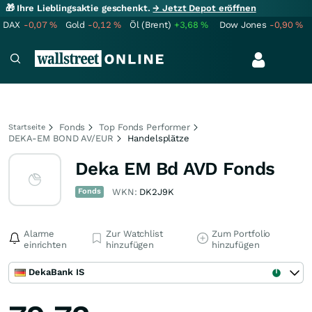
🎁 Ihre Lieblingsaktie geschenkt.
→ Jetzt Depot eröffnen
DAX
-0,07
%
Gold
-0,12
%
Öl (Brent)
+3,68
%
Dow Jones
-0,90
%
Fonds
Top Fonds Performer
Startseite
DEKA-EM BOND AV/EUR
Handelsplätze
Deka EM Bd AVD Fonds
Fonds
WKN:
DK2J9K
Alarme
Zur Watchlist
Zum Portfolio
einrichten
hinzufügen
hinzufügen
DekaBank IS