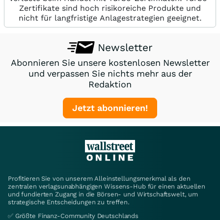
Zertifikate sind hoch risikoreiche Produkte und
nicht für langfristige Anlagestrategien geeignet.
Newsletter
Abonnieren Sie unsere kostenlosen Newsletter
und verpassen Sie nichts mehr aus der
Redaktion
Jetzt abonnieren!
Profitieren Sie von unserem Alleinstellungsmerkmal als den
zentralen verlagsunabhängigen Wissens-Hub für einen aktuellen
und fundierten Zugang in die Börsen- und Wirtschaftswelt, um
strategische Entscheidungen zu treffen.
✅ Größte Finanz-Community Deutschlands