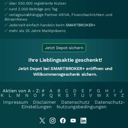
✅ über 550.000 registrierte Nutzer
✅ rund 2.000 Beiträge pro Tag
✅ verlagsunabhängige Partner ARIVA, FinanzNachrichten und
BörsenNews
✅ Jederzeit einfach handeln beim
SMARTBROKER+
✅ mehr als 25 Jahre Marktpräsenz
Jetzt Depot sichern
Ihre Lieblingsaktie geschenkt!
Jetzt Depot bei SMARTBROKER+ eröffnen und
Willkommensgeschenk sichern.
Aktien von A - Z:
#
A
B
C
D
E
F
G
H
I
J
K
L
M
N
O
P
Q
R
S
T
U
V
W
X
Y
Z
Impressum
Disclaimer
Datenschutz
Datenschutz-
Einstellungen
Nutzungsbedingungen