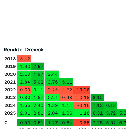
Rendite-Dreieck
2018
-3.42
2019
1.93
7.57
2020
2.10
4.97
2.44
2021
2.84
5.02
3.76
5.11
2022
-0.60
0.11
-2.25
-4.52
-13.26
2023
0.80
1.67
0.24
-0.48
-3.16
8.12
2024
1.55
2.40
1.39
1.14
-0.16
7.12
6.13
2025
2.01
2.81
2.04
1.96
1.18
6.51
5.72
5.3
Ø
0.90
3.51
1.27
0.64
-3.85
7.25
5.92
5.3