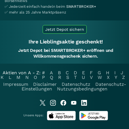
BörsenNews
✅ Jederzeit einfach handeln beim
SMARTBROKER+
✅ mehr als 25 Jahre Marktpräsenz
Jetzt Depot sichern
Ihre Lieblingsaktie geschenkt!
Jetzt Depot bei SMARTBROKER+ eröffnen und
Willkommensgeschenk sichern.
Aktien von A - Z:
#
A
B
C
D
E
F
G
H
I
J
K
L
M
N
O
P
Q
R
S
T
U
V
W
X
Y
Z
Impressum
Disclaimer
Datenschutz
Datenschutz-
Einstellungen
Nutzungsbedingungen
Unsere Apps: