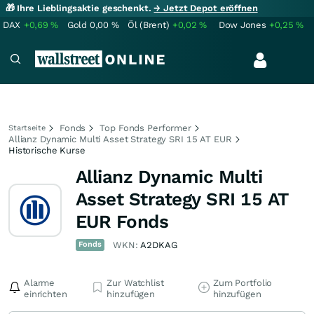
🎁 Ihre Lieblingsaktie geschenkt.
→ Jetzt Depot eröffnen
DAX
+0,69
%
Gold
0,00
%
Öl (Brent)
+0,02
%
Dow Jones
+0,25
%
Fonds
Top Fonds Performer
Startseite
Allianz Dynamic Multi Asset Strategy SRI 15 AT EUR
Historische Kurse
Allianz Dynamic Multi
Asset Strategy SRI 15 AT
EUR Fonds
Fonds
WKN:
A2DKAG
Alarme
Zur Watchlist
Zum Portfolio
einrichten
hinzufügen
hinzufügen