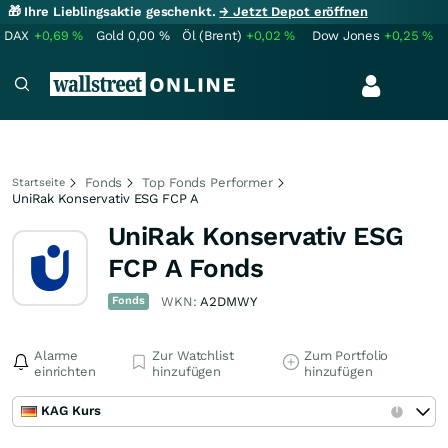
🎁 Ihre Lieblingsaktie geschenkt.
→ Jetzt Depot eröffnen
DAX
+0,69
%
Gold
0,00
%
Öl (Brent)
+0,02
%
Dow Jones
+0,25
%
Fonds
Top Fonds Performer
Startseite
UniRak Konservativ ESG FCP A
UniRak Konservativ ESG
FCP A Fonds
Fonds
WKN:
A2DMWY
Alarme
Zur Watchlist
Zum Portfolio
einrichten
hinzufügen
hinzufügen
KAG Kurs