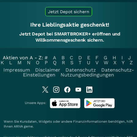
Jetzt Depot sichern
Ihre Lieblingsaktie geschenkt!
Jetzt Depot bei SMARTBROKER+ eröffnen und
Willkommensgeschenk sichern.
Aktien von A - Z:
#
A
B
C
D
E
F
G
H
I
J
K
L
M
N
O
P
Q
R
S
T
U
V
W
X
Y
Z
Impressum
Disclaimer
Datenschutz
Datenschutz-
Einstellungen
Nutzungsbedingungen
Unsere Apps:
Wenn Sie Kursdaten, Widgets oder andere Finanzinformationen benötigen, hilft
Ihnen
ARIVA
gerne.