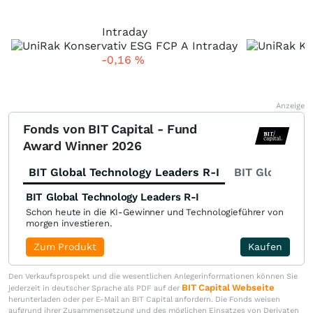
Intraday
-0,16
%
Anzeige
Fonds von BIT Capital - Fund
Award Winner 2026
BIT Global Technology Leaders R-I
BIT Global Fi
BIT Global Technology Leaders R-I
Schon heute in die KI-Gewinner und Technologieführer von
morgen investieren.
Zum Produkt
Kaufen
Den Verkaufsprospekt und die wesentlichen Anlegerinformationen können Sie
BIT Capital Webseite
jederzeit in deutscher Sprache als PDF auf der
herunterladen oder per E-Mail an BIT Capital anfordern. Die Fonds weisen
aufgrund ihrer Zusammensetzung und des möglichen Einsatzes von Derivaten