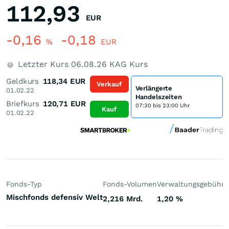
112,93
EUR
-0,16
-0,18
%
EUR
Letzter Kurs
06.08.26
KAG Kurs
Geldkurs
118,34
EUR
Verkauf
Verlängerte
01.02.22
Handelszeiten
Briefkurs
120,71
EUR
07:30 bis 23:00 Uhr
Kauf
01.02.22
Fonds-Typ
Fonds-Volumen
Verwaltungsgebühr
P
Mischfonds defensiv Welt
2,216 Mrd.
1,20
%