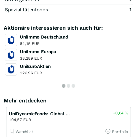
Spezialitätenfonds
1
Aktionäre interessieren sich auch für:
UniImmo Deutschland
84,15 EUR
UniImmo Europa
38,189 EUR
UniEuroAktien
126,96 EUR
Mehr entdecken
+0,64
%
UniDynamicFonds: Global FCP net A
104,57 EUR
Watchlist
Portfolio