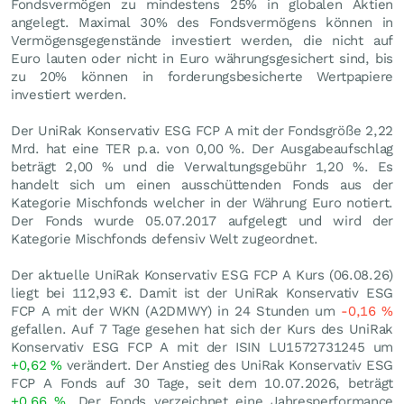
Fondsvermögen zu mindestens 25% in globalen Aktien
angelegt. Maximal 30% des Fondsvermögens können in
Vermögensgegenstände investiert werden, die nicht auf
Euro lauten oder nicht in Euro währungsgesichert sind, bis
zu 20% können in forderungsbesicherte Wertpapiere
investiert werden.
Der UniRak Konservativ ESG FCP A mit der Fondsgröße 2,22
Mrd. hat eine TER p.a. von 0,00 %. Der Ausgabeaufschlag
beträgt 2,00 % und die Verwaltungsgebühr 1,20 %. Es
handelt sich um einen ausschüttenden Fonds aus der
Kategorie Mischfonds welcher in der Währung Euro notiert.
Der Fonds wurde 05.07.2017 aufgelegt und wird der
Kategorie Mischfonds defensiv Welt zugeordnet.
Der aktuelle UniRak Konservativ ESG FCP A Kurs (
06.08.26
)
liegt bei 112,93
€
. Damit ist der UniRak Konservativ ESG
FCP A mit der WKN (A2DMWY) in 24 Stunden um
-0,16
%
gefallen. Auf 7 Tage gesehen hat sich der Kurs des UniRak
Konservativ ESG FCP A mit der ISIN LU1572731245 um
+0,62
%
verändert. Der Anstieg des UniRak Konservativ ESG
FCP A Fonds auf 30 Tage, seit dem 10.07.2026, beträgt
+0,66
%
. Der Fonds verzeichnet eine Jahresperformance