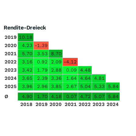
Rendite-Dreieck
2019
10.18
2020
4.23
-1.39
2021
5.70
3.53
8.70
2022
3.16
0.92
2.09
-4.12
2023
3.42
1.79
2.88
0.09
4.48
2024
3.65
2.39
3.36
1.64
4.64
4.81
2025
3.96
2.96
3.85
2.67
5.04
5.33
5.84
Ø
4.90
1.70
4.18
0.07
4.72
5.07
5.84
2018
2019
2020
2021
2022
2023
2024