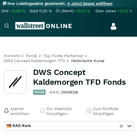
🎁 Ihre Lieblingsaktie geschenkt.
→ Jetzt Depot eröffnen
DAX
+0,69
%
Gold
0,00
%
Öl (Brent)
+0,02
%
Dow Jones
+0,25
%
Fonds
Top Fonds Performer
Startseite
DWS Concept Kaldemorgen TFD
Historische Kurse
DWS Concept
Kaldemorgen TFD Fonds
Fonds
WKN:
DWSK56
Alarme
Zur Watchlist
Zum Portfolio
einrichten
hinzufügen
hinzufügen
KAG Kurs