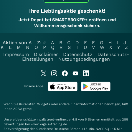
Ihre Lieblingsaktie geschenkt!
Jetzt Depot bei SMARTBROKER+ eröffnen und
Willkommensgeschenk sichern.
Aktien von A - Z:
#
A
B
C
D
E
F
G
H
I
J
K
L
M
N
O
P
Q
R
S
T
U
V
W
X
Y
Z
Impressum
Disclaimer
Datenschutz
Datenschutz-
Einstellungen
Nutzungsbedingungen
Unsere Apps:
Wenn Sie Kursdaten, Widgets oder andere Finanzinformationen benötigen, hilft
Ihnen
ARIVA
gerne.
Unsere User schätzen wallstreet-online.de: 4.8 von 5 Sternen ermittelt aus 285
Bewertungen bei www.kagels-trading.de
Zeitverzögerung der Kursdaten: Deutsche Börsen +15 Min. NASDAQ +15 Min.