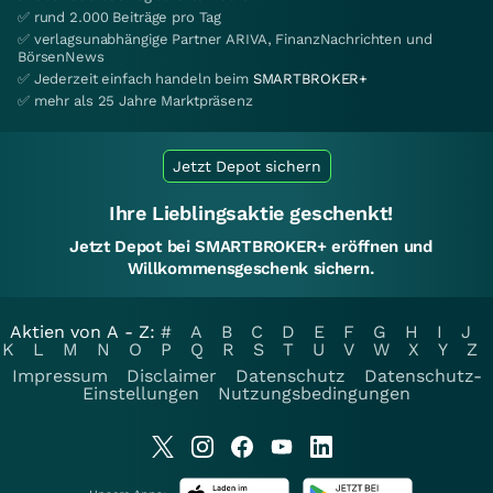
✅ rund 2.000 Beiträge pro Tag
✅ verlagsunabhängige Partner ARIVA, FinanzNachrichten und
BörsenNews
✅ Jederzeit einfach handeln beim
SMARTBROKER+
✅ mehr als 25 Jahre Marktpräsenz
Jetzt Depot sichern
Ihre Lieblingsaktie geschenkt!
Jetzt Depot bei SMARTBROKER+ eröffnen und
Willkommensgeschenk sichern.
Aktien von A - Z:
#
A
B
C
D
E
F
G
H
I
J
K
L
M
N
O
P
Q
R
S
T
U
V
W
X
Y
Z
Impressum
Disclaimer
Datenschutz
Datenschutz-
Einstellungen
Nutzungsbedingungen