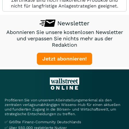
Zertifikate sind hoch risikoreiche Produkte und
nicht für langfristige Anlagestrategien geeignet.
Newsletter
Abonnieren Sie unsere kostenlosen Newsletter
und verpassen Sie nichts mehr aus der
Redaktion
Jetzt abonnieren!
Profitieren Sie von unserem Alleinstellungsmerkmal als den
zentralen verlagsunabhängigen Wissens-Hub für einen aktuellen
und fundierten Zugang in die Börsen- und Wirtschaftswelt, um
strategische Entscheidungen zu treffen.
✅ Größte Finanz-Community Deutschlands
✅ über 550.000 registrierte Nutzer