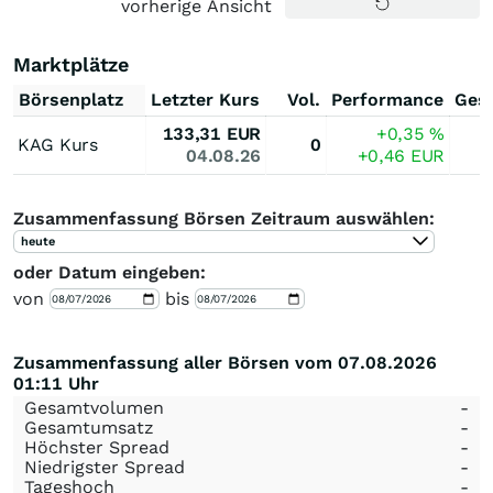
vorherige Ansicht
Marktplätze
Börsenplatz
Letzter Kurs
Vol.
Performance
Ges
133,31
EUR
+0,35
%
KAG Kurs
0
04.08.26
+0,46
EUR
Zusammenfassung Börsen Zeitraum auswählen:
heute
oder Datum eingeben:
von
bis
Zusammenfassung aller Börsen vom 07.08.2026
01:11 Uhr
Gesamtvolumen
-
Gesamtumsatz
-
Höchster Spread
-
Niedrigster Spread
-
Tageshoch
-