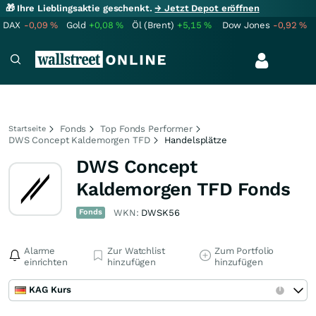
🎁 Ihre Lieblingsaktie geschenkt.
→ Jetzt Depot eröffnen
DAX
-0,09
%
Gold
+0,08
%
Öl (Brent)
+5,15
%
Dow Jones
-0,92
%
Fonds
Top Fonds Performer
Startseite
DWS Concept Kaldemorgen TFD
Handelsplätze
DWS Concept
Kaldemorgen TFD Fonds
Fonds
WKN:
DWSK56
Alarme
Zur Watchlist
Zum Portfolio
einrichten
hinzufügen
hinzufügen
KAG Kurs