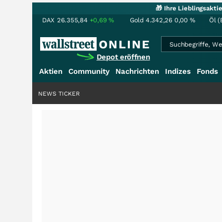
🎁 Ihre Lieblingsakt
DAX
26.355,84
+0,69
%
Gold
4.342,26
0,00
%
Öl (
Depot eröffnen
Aktien
Community
Nachrichten
Indizes
Fonds
NEWS TICKER