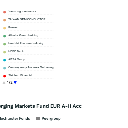
Samsung Electronics
10,20 %
TAIWAN SEMICONDUCTOR
9,40 %
Prosus
4,20 %
Alibaba Group Holding
3,30 %
Hon Hai Precision Industry
2,40 %
HDFC Bank
2,30 %
ABSA Group
1,90 %
Contemporary Amperex Technology
1,60 %
Shinhan Financial
1,60 %
1/2
Alpek SAB de CV
1,50 %
Sonstige
61,60 %
erging Markets Fund EUR A-H Acc
lechtester Fonds
Peergroup