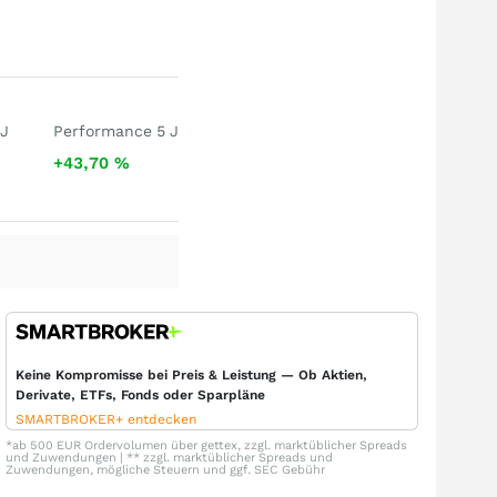
 J
Performance 5 J
+43,70
%
Keine Kompromisse bei Preis & Leistung — Ob Aktien,
Derivate, ETFs, Fonds oder Sparpläne
SMARTBROKER+ entdecken
*ab 500 EUR Ordervolumen über gettex, zzgl. marktüblicher Spreads
und Zuwendungen | ** zzgl. marktüblicher Spreads und
Zuwendungen, mögliche Steuern und ggf. SEC Gebühr