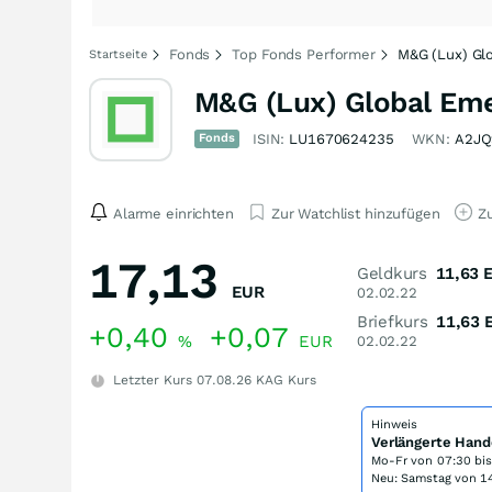
Fonds
Top Fonds Performer
M&G (Lux) Gl
Startseite
M&G (Lux) Global Em
Fonds
ISIN:
LU1670624235
WKN:
A2J
Alarme einrichten
Zur Watchlist hinzufügen
Zu
17,13
Geldkurs
11,63
EUR
02.02.22
Briefkurs
11,63
+0,40
+0,07
%
EUR
02.02.22
Letzter Kurs
07.08.26
KAG Kurs
Hinweis
Verlängerte Hand
Mo-Fr von
07:30 bi
Neu: Samstag von 14