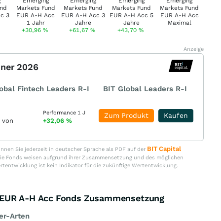
+30,96
%
+61,67
%
+43,70
%
Anzeige
nner 2026
obal Fintech Leaders R-I
BIT Global Leaders R-I
Performance 1 J
Zum Produkt
Kaufen
r von
+32,06
%
BIT Capital
nen Sie jederzeit in deutscher Sprache als PDF auf der
. Die Fonds weisen aufgrund ihrer Zusammensetzung und des möglichen
ertentwicklung ist kein Indikator für die zukünftige Wertentwicklung.
d EUR A-H Acc Fonds Zusammensetzung
er-Arten