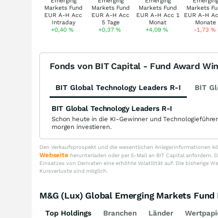
+0,40
%
+0,37
%
+4,09
%
-1,73
%
Fonds von BIT Capital - Fund Award Wi
BIT Global Technology Leaders R-I
BIT Gl
BIT Global Technology Leaders R-I
Schon heute in die KI-Gewinner und Technologieführe
morgen investieren.
Den Verkaufsprospekt und die wesentlichen Anlegerinformationen kön
Webseite
herunterladen oder per E-Mail an BIT Capital anfordern
Einsatzes von Derivaten eine erhöhte Volatilität auf. Die bisherige W
Kursverluste sind möglich.
M&G (Lux) Global Emerging Markets Fun
Top Holdings
Branchen
Länder
Wertpapi