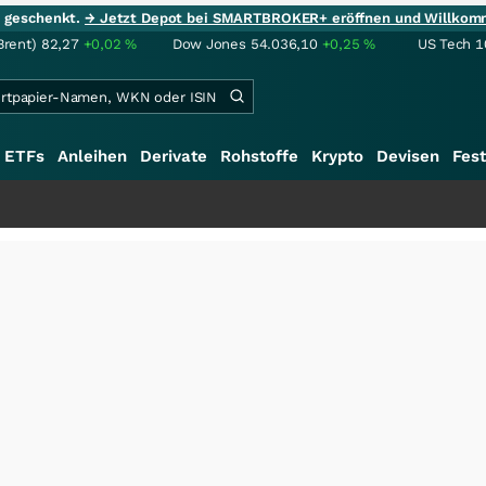
ie geschenkt.
→ Jetzt Depot bei SMARTBROKER+ eröffnen und Willkom
Brent)
82,27
+0,02
%
Dow Jones
54.036,10
+0,25
%
US Tech 1
ETFs
Anleihen
Derivate
Rohstoffe
Krypto
Devisen
Fest