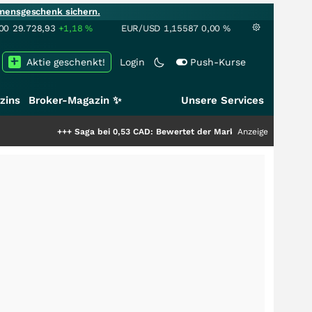
mensgeschenk sichern.
00
29.728,93
+1,18
%
EUR/USD
1,15587
0,00
%
Aktie geschenkt!
Login
Push-Kurse
zins
Broker-Magazin ✨
Unsere Services
+++
Saga bei 0,53 CAD: Bewertet der Markt noch immer nur die Hälfte 
Anzeige