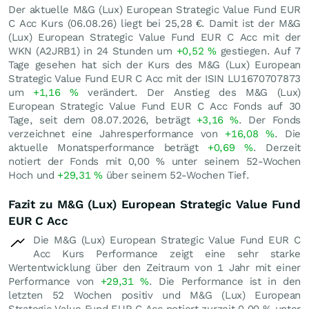
Der aktuelle M&G (Lux) European Strategic Value Fund EUR
C Acc Kurs (
06.08.26
) liegt bei 25,28
€
. Damit ist der M&G
(Lux) European Strategic Value Fund EUR C Acc mit der
WKN (A2JRB1) in 24 Stunden um
+0,52
%
gestiegen. Auf 7
Tage gesehen hat sich der Kurs des M&G (Lux) European
Strategic Value Fund EUR C Acc mit der ISIN LU1670707873
um
+1,16
%
verändert. Der Anstieg des M&G (Lux)
European Strategic Value Fund EUR C Acc Fonds auf 30
Tage, seit dem 08.07.2026, beträgt
+3,16
%
. Der Fonds
verzeichnet eine Jahresperformance von
+16,08
%
. Die
aktuelle Monatsperformance beträgt
+0,69
%
. Derzeit
notiert der Fonds mit
0,00
%
unter seinem 52-Wochen
Hoch und
+29,31
%
über seinem 52-Wochen Tief.
Fazit zu M&G (Lux) European Strategic Value Fund
EUR C Acc
Die M&G (Lux) European Strategic Value Fund EUR C
Acc Kurs Performance zeigt eine sehr starke
Wertentwicklung über den Zeitraum von 1 Jahr mit einer
Performance von
+29,31
%
. Die Performance ist in den
letzten 52 Wochen positiv und M&G (Lux) European