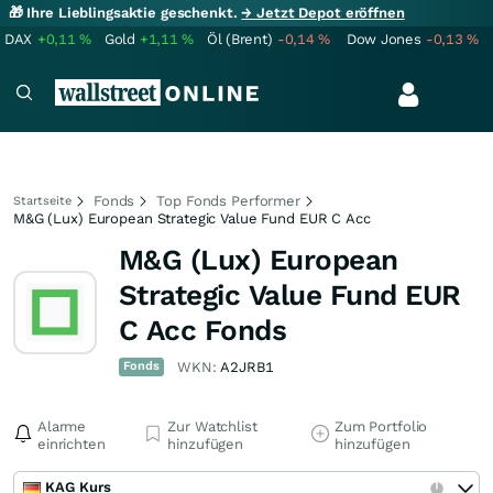
🎁 Ihre Lieblingsaktie geschenkt.
→ Jetzt Depot eröffnen
DAX
+0,11
%
Gold
+1,11
%
Öl (Brent)
-0,14
%
Dow Jones
-0,13
%
Fonds
Top Fonds Performer
Startseite
M&G (Lux) European Strategic Value Fund EUR C Acc
M&G (Lux) European
Strategic Value Fund EUR
C Acc Fonds
Fonds
WKN:
A2JRB1
Alarme
Zur Watchlist
Zum Portfolio
einrichten
hinzufügen
hinzufügen
KAG Kurs