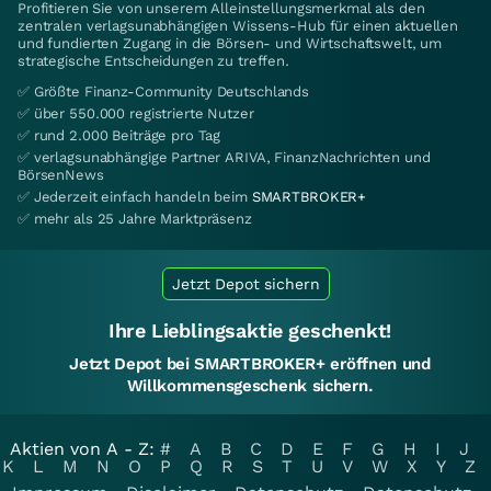
Profitieren Sie von unserem Alleinstellungsmerkmal als den
zentralen verlagsunabhängigen Wissens-Hub für einen aktuellen
und fundierten Zugang in die Börsen- und Wirtschaftswelt, um
strategische Entscheidungen zu treffen.
✅ Größte Finanz-Community Deutschlands
✅ über 550.000 registrierte Nutzer
✅ rund 2.000 Beiträge pro Tag
✅ verlagsunabhängige Partner ARIVA, FinanzNachrichten und
BörsenNews
✅ Jederzeit einfach handeln beim
SMARTBROKER+
✅ mehr als 25 Jahre Marktpräsenz
Jetzt Depot sichern
Ihre Lieblingsaktie geschenkt!
Jetzt Depot bei SMARTBROKER+ eröffnen und
Willkommensgeschenk sichern.
Aktien von A - Z:
#
A
B
C
D
E
F
G
H
I
J
K
L
M
N
O
P
Q
R
S
T
U
V
W
X
Y
Z