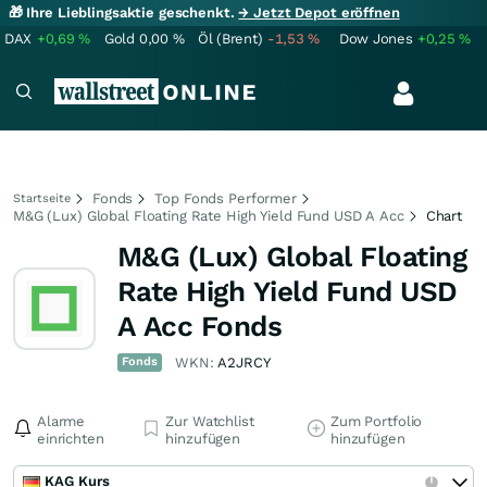
🎁 Ihre Lieblingsaktie geschenkt.
→ Jetzt Depot eröffnen
DAX
+0,69
%
Gold
0,00
%
Öl (Brent)
-1,53
%
Dow Jones
+0,25
%
Fonds
Top Fonds Performer
Startseite
M&G (Lux) Global Floating Rate High Yield Fund USD A Acc
Chart
M&G (Lux) Global Floating
Rate High Yield Fund USD
A Acc Fonds
Fonds
WKN:
A2JRCY
Alarme
Zur Watchlist
Zum Portfolio
einrichten
hinzufügen
hinzufügen
KAG Kurs