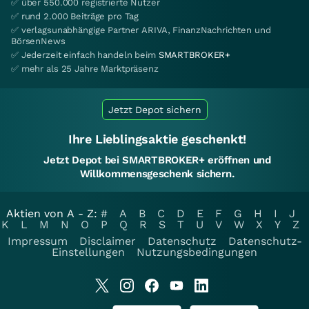
✅ über 550.000 registrierte Nutzer
✅ rund 2.000 Beiträge pro Tag
✅ verlagsunabhängige Partner ARIVA, FinanzNachrichten und
BörsenNews
✅ Jederzeit einfach handeln beim
SMARTBROKER+
✅ mehr als 25 Jahre Marktpräsenz
Jetzt Depot sichern
Ihre Lieblingsaktie geschenkt!
Jetzt Depot bei SMARTBROKER+ eröffnen und
Willkommensgeschenk sichern.
Aktien von A - Z:
#
A
B
C
D
E
F
G
H
I
J
K
L
M
N
O
P
Q
R
S
T
U
V
W
X
Y
Z
Impressum
Disclaimer
Datenschutz
Datenschutz-
Einstellungen
Nutzungsbedingungen