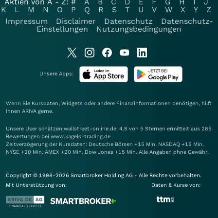
Aktien von A - Z:
#
A
B
C
D
E
F
G
H
I
J
K
L
M
N
O
P
Q
R
S
T
U
V
W
X
Y
Z
Impressum
Disclaimer
Datenschutz
Datenschutz-
Einstellungen
Nutzungsbedingungen
Unsere Apps:
Wenn Sie Kursdaten, Widgets oder andere Finanzinformationen benötigen, hilft
Ihnen
ARIVA
gerne.
Unsere User schätzen wallstreet-online.de: 4.8 von 5 Sternen ermittelt aus 285
Bewertungen bei www.kagels-trading.de
Zeitverzögerung der Kursdaten: Deutsche Börsen +15 Min. NASDAQ +15 Min.
NYSE +20 Min. AMEX +20 Min. Dow Jones +15 Min. Alle Angaben ohne Gewähr.
Copyright © 1998-2026 Smartbroker Holding AG - Alle Rechte vorbehalten.
Mit Unterstützung von:
Daten & Kurse von: