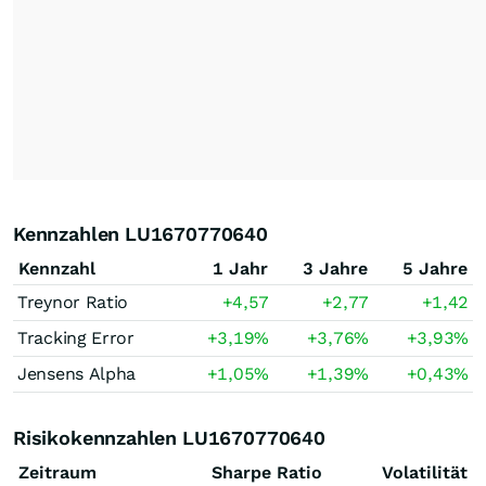
Kennzahlen LU1670770640
Kennzahl
1 Jahr
3 Jahre
5 Jahre
Treynor Ratio
+4,57
+2,77
+1,42
Tracking Error
+3,19
%
+3,76
%
+3,93
%
Jensens Alpha
+1,05
%
+1,39
%
+0,43
%
Risikokennzahlen LU1670770640
Zeitraum
Sharpe Ratio
Volatilität