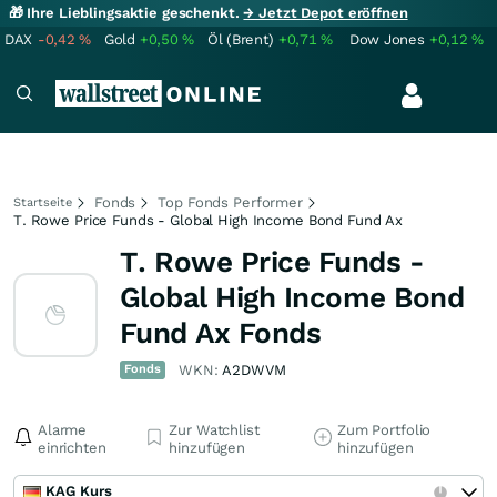
🎁 Ihre Lieblingsaktie geschenkt.
→ Jetzt Depot eröffnen
DAX
-0,42
%
Gold
+0,50
%
Öl (Brent)
+0,71
%
Dow Jones
+0,12
%
Fonds
Top Fonds Performer
Startseite
T. Rowe Price Funds - Global High Income Bond Fund Ax
T. Rowe Price Funds -
Global High Income Bond
Fund Ax Fonds
Fonds
WKN:
A2DWVM
Alarme
Zur Watchlist
Zum Portfolio
einrichten
hinzufügen
hinzufügen
KAG Kurs